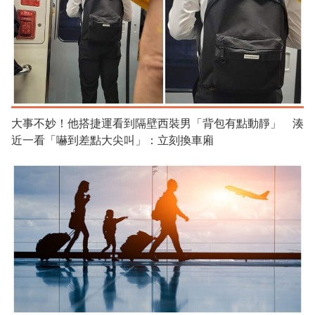
大事不妙！他搭捷運看到隔壁西裝男「背包有點動靜」 湊
近一看「嚇到差點大尖叫」：立刻換車廂