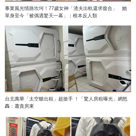
事業風光情路坎坷！77歲女神「渣夫出軌還求復合」 她
單身至今「被偶遇驚天一幕」：根本反人類
台北萬華「太空艙出租」超搶手 ！「驚人房租曝光」網怒
轟：蕭貪房東