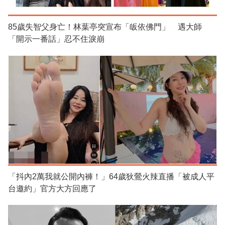
85歲失智父身亡！林葉亭突宣布「皈依佛門」 遇大師
「開示一番話」忍不住淚崩
「抖內2萬我就公開內褲！」64歲狄鶯火辣直播「被成人平
台邀約」官方大方回應了