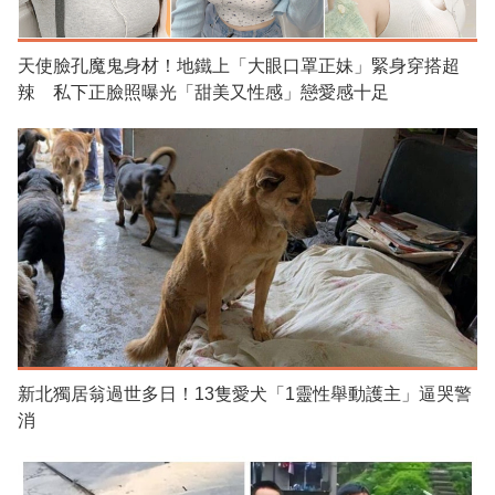
天使臉孔魔鬼身材！地鐵上「大眼口罩正妹」緊身穿搭超
辣 私下正臉照曝光「甜美又性感」戀愛感十足
新北獨居翁過世多日！13隻愛犬「1靈性舉動護主」逼哭警
消