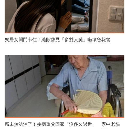
獨居女開門卡住！縫隙瞥見「多雙人腿」嚇壞急報警
癌末無法治了！接病重父回家「沒多久過世」 家中老貓