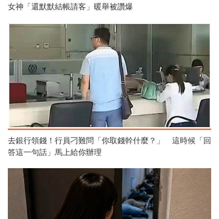
女神「還默默結帳請客」暖舉被讚爆
去銀行領錢！行員刁難問「你取錢幹什麼？」 這時候「回
答這一句話」馬上給你辦理