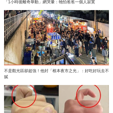
「1小時後離奇舉動」網哭暈：牠怕爸爸一個人寂寞
不是觀光區卻超強！他封「根本夜市之光」：好吃好玩去不
膩