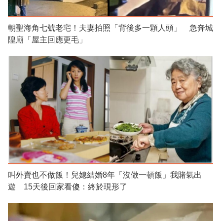
朝聖海角七號老宅！夫妻拍照「背後多一顆人頭」 急奔城
隍廟「屋主回應更毛」
叫外賣也不做飯！兒媳結婚8年「沒做一頓飯」我賭氣出
遊 15天後回家看傻：終於現形了