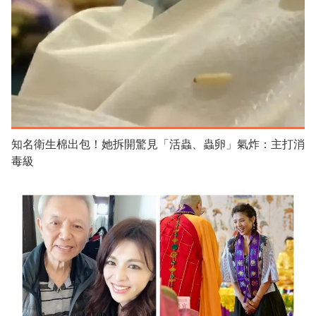
知名衛生棉出包！她拆開驚見「活蟲、蟲卵」氣炸：主打消
毒級