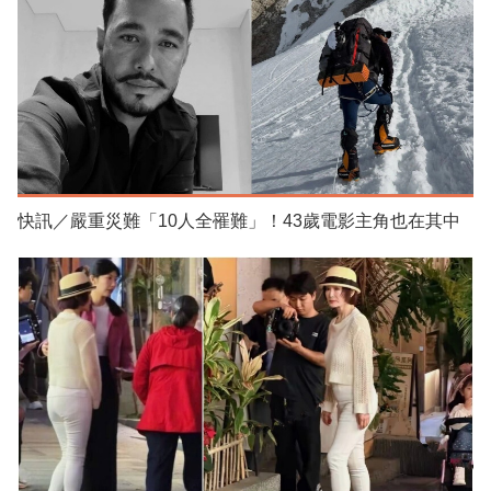
快訊／嚴重災難「10人全罹難」！43歲電影主角也在其中