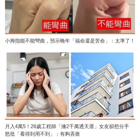
小拇指能不能彎曲，預示晚年「福命還是苦命」：太準了！
月入4萬5！26歲工程師「擁2千萬透天厝」女友卻想分手
怒批「看得到用不到」：有夠吝嗇