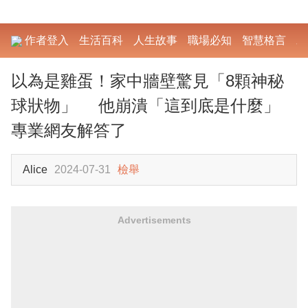
作者登入
生活百科
人生故事
職場必知
智慧格言
勵
以為是雞蛋！家中牆壁驚見「8顆神秘
球狀物」 他崩潰「這到底是什麼」
專業網友解答了
Alice
2024-07-31
檢舉
Advertisements