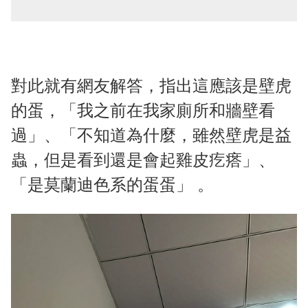
對此就有網友解答，指出這應該是壁虎
的蛋，「我之前在我家廁所和牆壁看
過」、「不知道為什麼，雖然壁虎是益
蟲，但是看到還是會起雞皮疙瘩」、
「是莫蘭迪色系的蛋蛋」 。