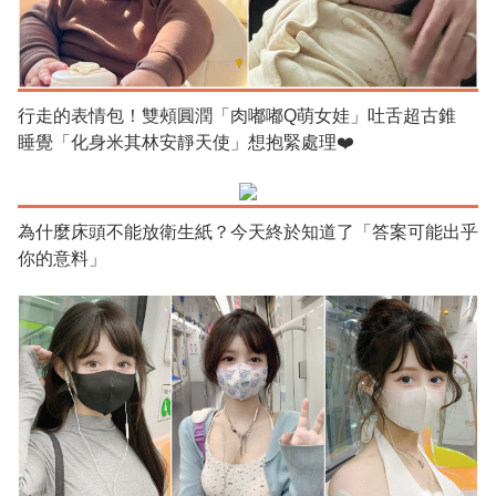
行走的表情包！雙頰圓潤「肉嘟嘟Q萌女娃」吐舌超古錐
睡覺「化身米其林安靜天使」想抱緊處理❤️
為什麼床頭不能放衛生紙？今天終於知道了「答案可能出乎
你的意料」