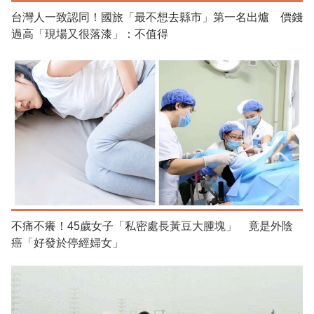
台灣人一致認同！國旅「最不想去縣市」第一名出爐 價錢
過高「現場又很落漆」：不值得
不痛不癢！45歲女子「私密處長黃豆大腫塊」 竟是外陰
癌「好發於停經婦女」