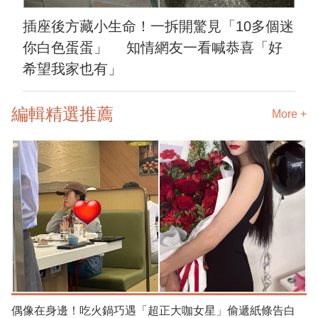
插座後方藏小生命！一拆開驚見「10多個迷
你白色蛋蛋」 知情網友一看喊恭喜「好
希望我家也有」
編輯精選推薦
More +
偶像在身邊！吃火鍋巧遇「超正大咖女星」偷遞紙條告白