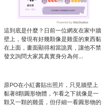
Powered by 
GliaStudios
這到底是什麼？日前一位網友在家中牆
M
u
壁上，發現有好幾顆像是雞蛋的東西黏
t
在上面，畫面顯得相當詭異，讓他不禁
e
發文詢問大家其真實身分為何...
原PO在小紅書貼出照片，只見牆壁上
黏著8顆圓形物體，乍看之下就像是一
顆又一顆的雞蛋，但仔細一看圓形物的