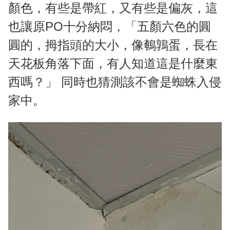
顏色，有些是帶紅，又有些是偏灰，這
也讓原PO十分納悶，「五顏六色的圓
圓的，拇指頭的大小，像鵪鶉蛋，長在
天花板角落下面，有人知道這是什麼東
西嗎？」 同時也猜測該不會是蜘蛛入侵
家中。