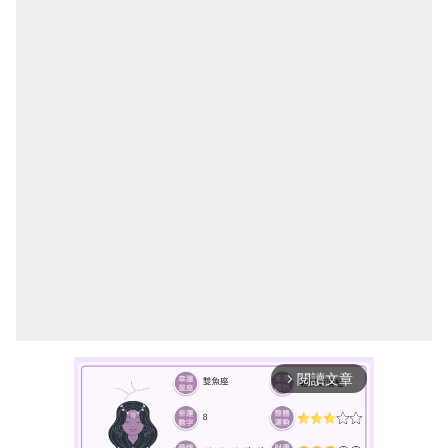
閱讀文章
arrow_forward_ios