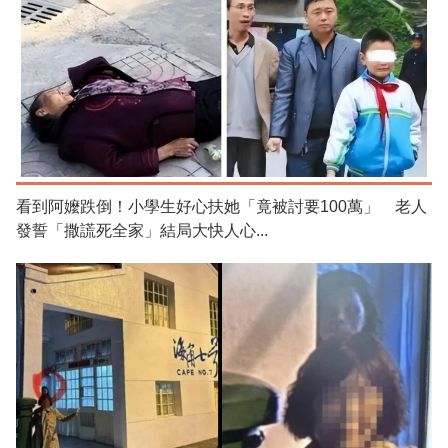
看到阿嬤跌倒！小學生好心扶她「竟被討要100萬」 老人
發誓「撒謊死全家」結局大快人心...