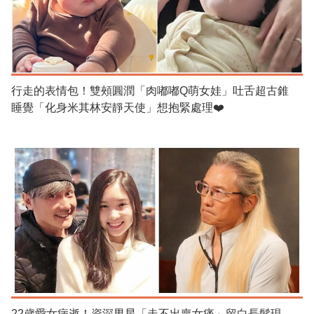
行走的表情包！雙頰圓潤「肉嘟嘟Q萌女娃」吐舌超古錐
睡覺「化身米其林安靜天使」想抱緊處理❤️
22歲愛女病逝！資深男星「走不出喪女痛」留白長髮現