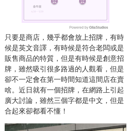
Powered by 
GliaStudios
只要是商店，幾乎都會放上招牌，有時
M
u
候是英文音譯，有時候是符合老闆或是
t
販售商品的特質，但是有時候是創意招
e
牌，雖然吸引很多路過的人觀看，但是
卻不一定會在第一時間知道這間店在賣
啥。近日就有一個招牌，在網路上引起
廣大討論，雖然三個字都是中文，但是
合起來卻都看不懂！