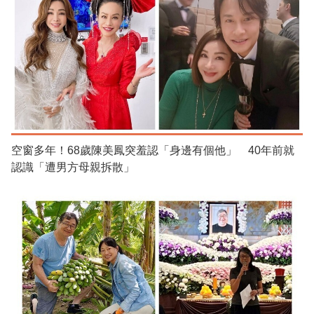
空窗多年！68歲陳美鳳突羞認「身邊有個他」 40年前就
認識「遭男方母親拆散」