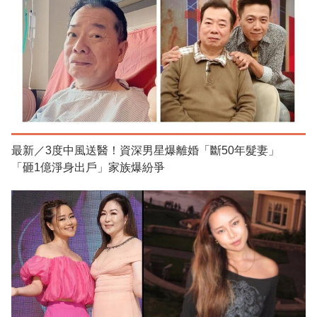
最新／3度中風送醫！資深男星爆離婚「斷50年髮妻」
「砸1億淨身出戶」家族爆紛爭