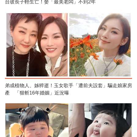
台玻長子輕生亡！娶「最美老闆」不到2年
弟成植物人、姊猝逝！玉女歌手「遭前夫設套」騙走娘家房
產 「狠斬16年婚姻」近況曝