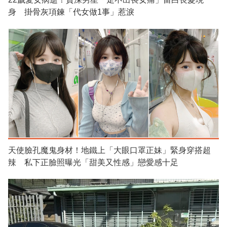
身 掛骨灰項鍊「代女做1事」惹淚
天使臉孔魔鬼身材！地鐵上「大眼口罩正妹」緊身穿搭超
辣 私下正臉照曝光「甜美又性感」戀愛感十足