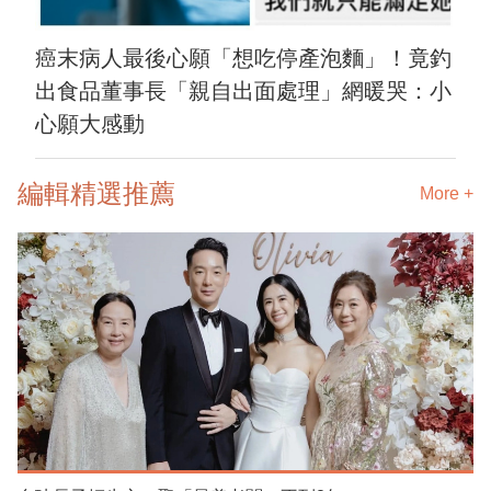
癌末病人最後心願「想吃停產泡麵」！竟釣
出食品董事長「親自出面處理」網暖哭：小
心願大感動
編輯精選推薦
More +