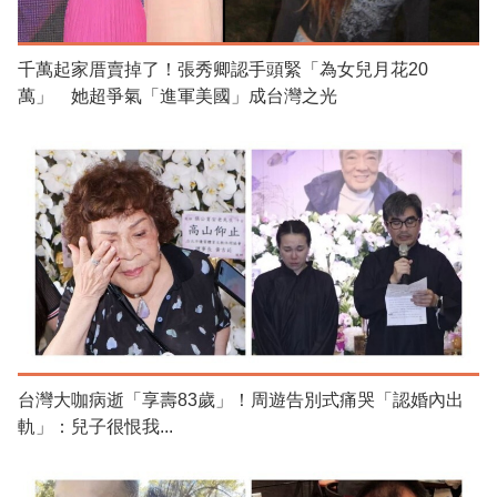
千萬起家厝賣掉了！張秀卿認手頭緊「為女兒月花20
萬」 她超爭氣「進軍美國」成台灣之光
台灣大咖病逝「享壽83歲」！周遊告別式痛哭「認婚內出
軌」：兒子很恨我...