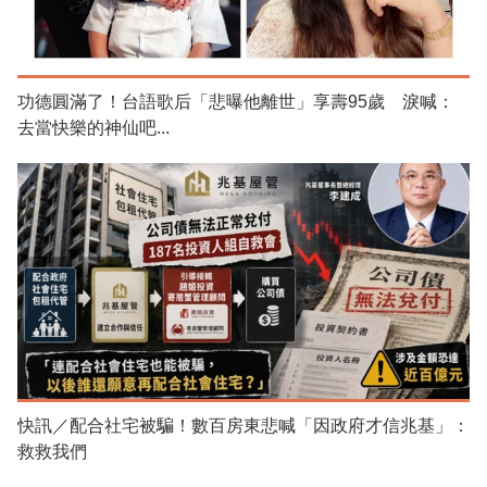
功德圓滿了！台語歌后「悲曝他離世」享壽95歲 淚喊：
去當快樂的神仙吧...
快訊／配合社宅被騙！數百房東悲喊「因政府才信兆基」：
救救我們