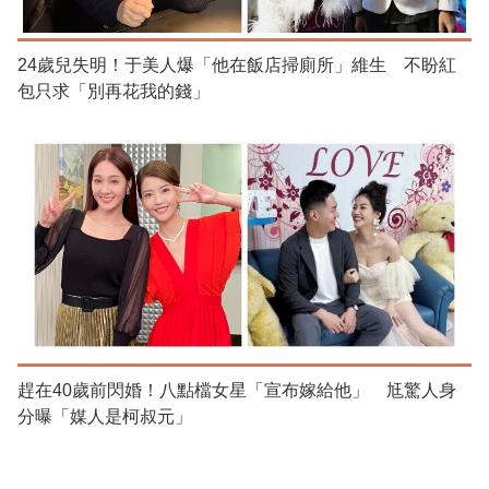
24歲兒失明！于美人爆「他在飯店掃廁所」維生 不盼紅
包只求「別再花我的錢」
趕在40歲前閃婚！八點檔女星「宣布嫁給他」 尪驚人身
分曝「媒人是柯叔元」