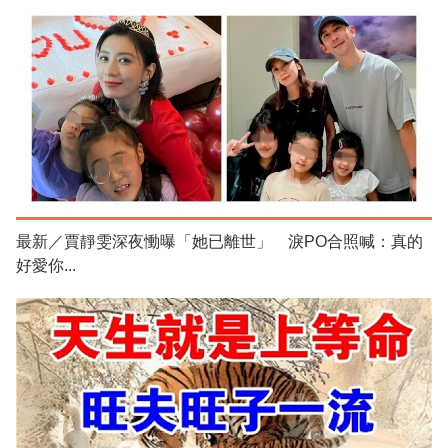
最新／賈靜雯深夜慟曝「她已離世」 淚PO合照喊：真的
好愛你...