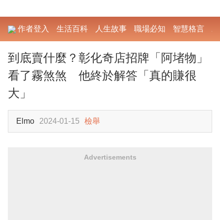
作者登入
生活百科
人生故事
職場必知
智慧格言
勵
到底賣什麼？彰化奇店招牌「阿堵物」
看了霧煞煞 他終於解答「真的賺很
大」
Elmo
2024-01-15
檢舉
Advertisements