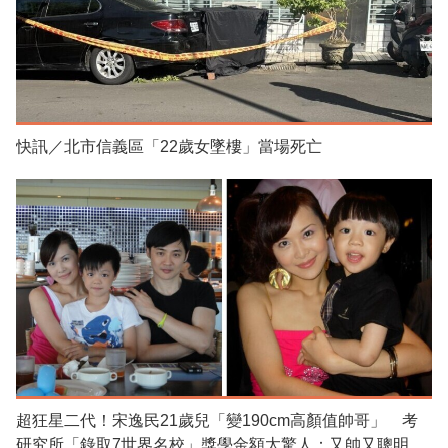
快訊／北市信義區「22歲女墜樓」當場死亡
超狂星二代！宋逸民21歲兒「變190cm高顏值帥哥」 考
研究所「錄取7世界名校」獎學金額太驚人：又帥又聰明