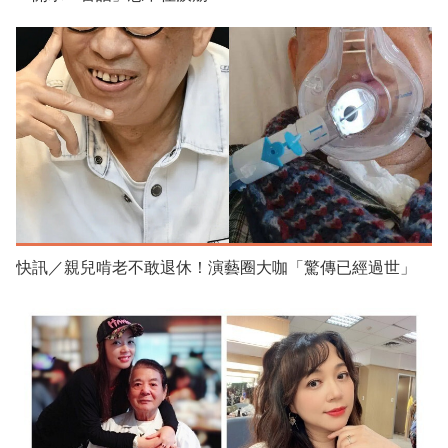
快訊／親兒啃老不敢退休！演藝圈大咖「驚傳已經過世」