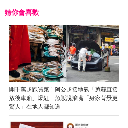
猜你會喜歡
開千萬超跑買菜！阿公超接地氣「蔥蒜直接
放後車廂」爆紅 魚販說溜嘴「身家背景更
驚人」在地人都知道