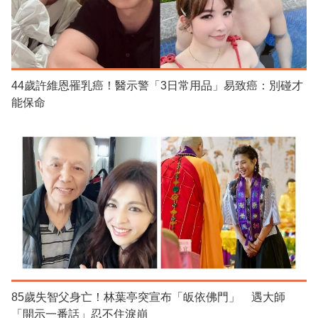
44歲許維恩罹乳癌！醫示警「3日常用品」易致癌：別碰才
能保命
85歲失智父身亡！林葉亭突宣布「皈依佛門」 遇大師
「開示一番話」忍不住淚崩