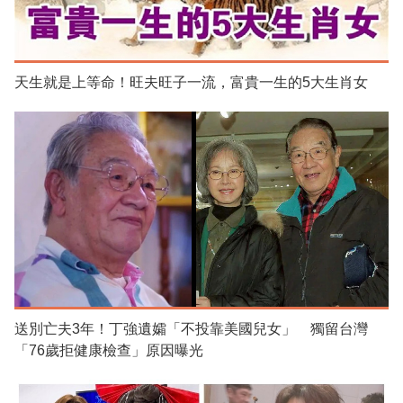
天生就是上等命！旺夫旺子一流，富貴一生的5大生肖女
送別亡夫3年！丁強遺孀「不投靠美國兒女」 獨留台灣
「76歲拒健康檢查」原因曝光