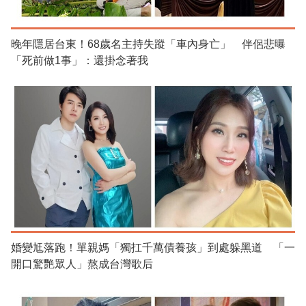
晚年隱居台東！68歲名主持失蹤「車內身亡」 伴侶悲曝
「死前做1事」：還掛念著我
婚變尪落跑！單親媽「獨扛千萬債養孩」到處躲黑道 「一
開口驚艷眾人」熬成台灣歌后