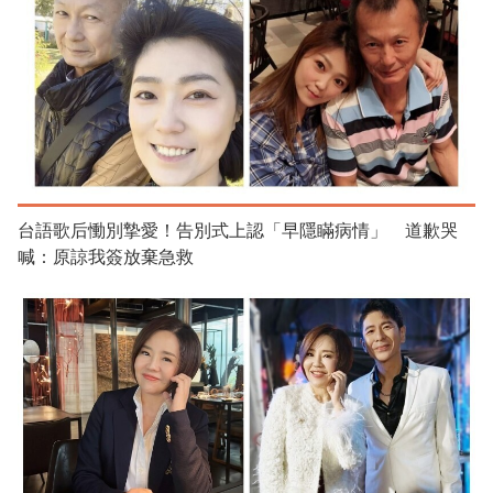
台語歌后慟別摯愛！告別式上認「早隱瞞病情」 道歉哭
喊：原諒我簽放棄急救