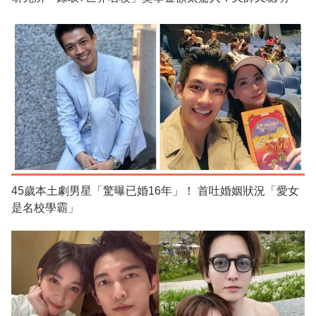
45歲本土劇男星「驚曝已婚16年」！ 首吐婚姻狀況「愛女
是名校學霸」