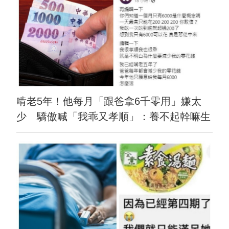
啃老5年！他每月「跟爸拿6千零用」嫌太
少 驕傲喊「我乖又孝順」：養不起幹嘛生