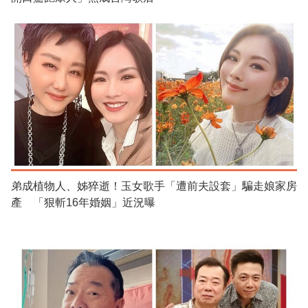
弟成植物人、姊猝逝！玉女歌手「遭前夫設套」騙走娘家房
產 「狠斬16年婚姻」近況曝