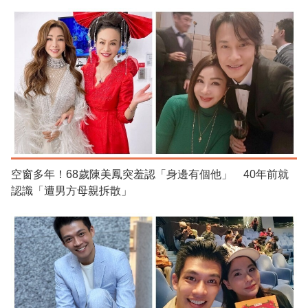
空窗多年！68歲陳美鳳突羞認「身邊有個他」 40年前就
認識「遭男方母親拆散」