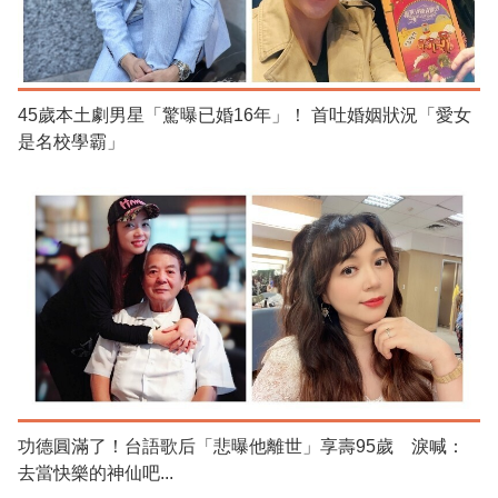
45歲本土劇男星「驚曝已婚16年」！ 首吐婚姻狀況「愛女
是名校學霸」
功德圓滿了！台語歌后「悲曝他離世」享壽95歲 淚喊：
去當快樂的神仙吧...