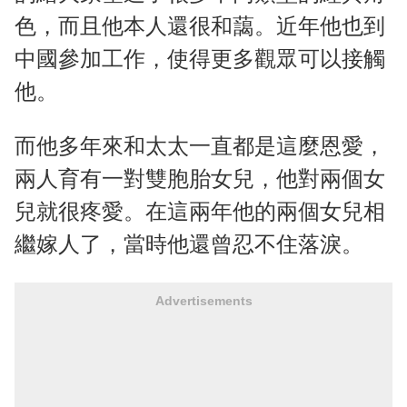
色，而且他本人還很和藹。近年他也到
中國參加工作，使得更多觀眾可以接觸
他。
而他多年來和太太一直都是這麼恩愛，
兩人育有一對雙胞胎女兒，他對兩個女
兒就很疼愛。在這兩年他的兩個女兒相
繼嫁人了，當時他還曾忍不住落淚。
Advertisements