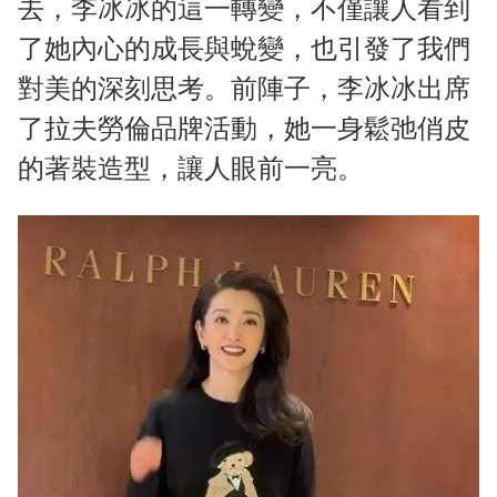
去，李冰冰的這一轉變，不僅讓人看到
了她內心的成長與蛻變，也引發了我們
對美的深刻思考。前陣子，李冰冰出席
了拉夫勞倫品牌活動，她一身鬆弛俏皮
的著裝造型，讓人眼前一亮。