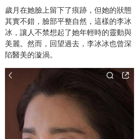
歲月在她臉上留下了痕跡，但她的狀態
其實不錯，臉部平整自然，這樣的李冰
冰，讓人不禁想起了她年輕時的靈動與
美麗。然而，回望過去，李冰冰也曾深
陷醫美的漩渦。