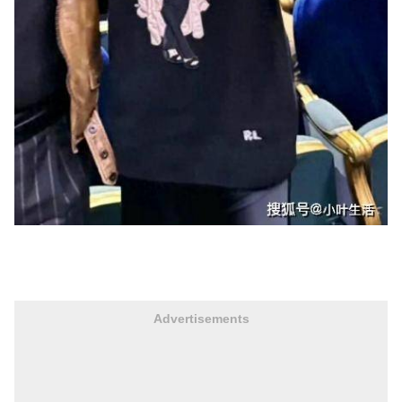
Advertisements