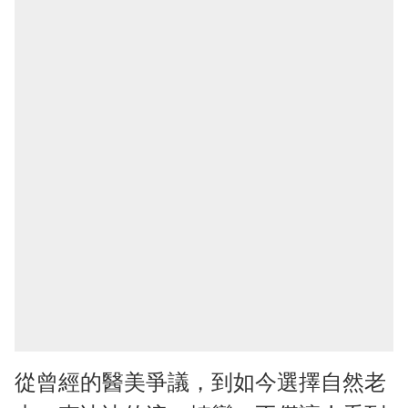
從曾經的醫美爭議，到如今選擇自然老