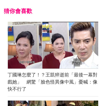
猜你會喜歡
丁國琳怎麼了！？王凱猝逝前「最後一幕對
戲她」 網驚「臉色怪異像中風」憂喊：像
快不行了