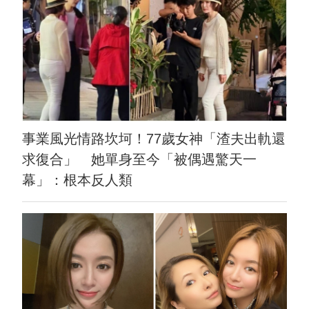
事業風光情路坎坷！77歲女神「渣夫出軌還
求復合」 她單身至今「被偶遇驚天一
幕」：根本反人類