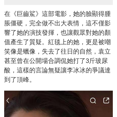
在《巨齒鯊》這部電影，她的臉顯得腫
脹僵硬，完全做不出大表情，這不僅影
響了她的演技發揮，也讓觀眾對她的顏
值產生了質疑。紅毯上的她，更是被嘲
笑像是蠟像，失去了往日的自然，袁立
甚至曾在公開場合調侃她打了3斤玻尿
酸，這樣的言論無疑讓李冰冰的爭議達
到了頂峰。