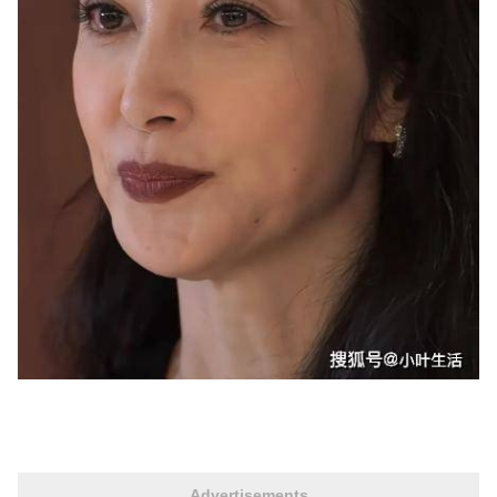
Advertisements