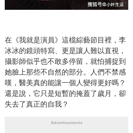
在《我就是演員》這檔綜藝節目裡，李
冰冰的鏡頭特寫、更是讓人難以直視，
攝影師似乎也不敢多停留，就怕捕捉到
她臉上那些不自然的部分。人們不禁感
嘆，醫美真的能讓一個人變得更好嗎？
還是說，它只是短暫的掩蓋了歲月，卻
失去了真正的自我？
Advertisements