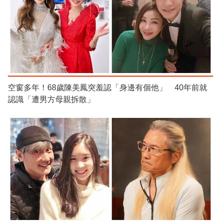
空窗多年！68歲陳美鳳突羞認「身邊有個他」 40年前就
認識「遭男方母親拆散」