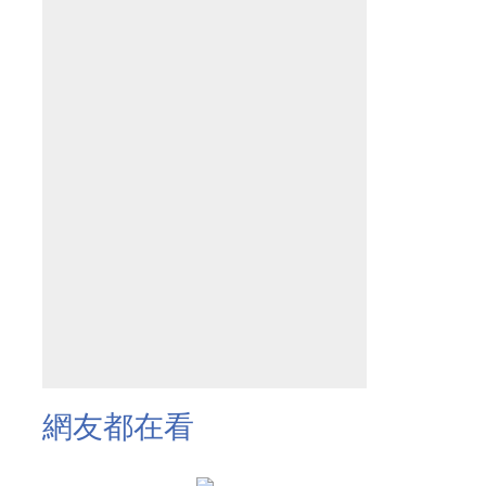
網友都在看