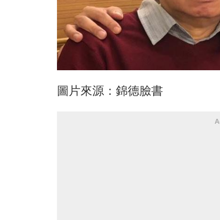
圖片來源：錦德臉書
A