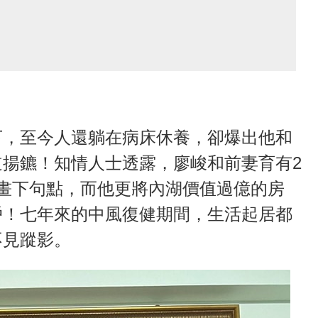
下，至今人還躺在病床休養，卻爆出他和
揚鑣！知情人士透露，廖峻和前妻育有2
畫下句點，而他更將內湖價值過億的房
戶！七年來的中風復健期間，生活起居都
不見蹤影。