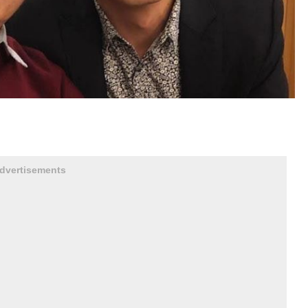
dvertisements