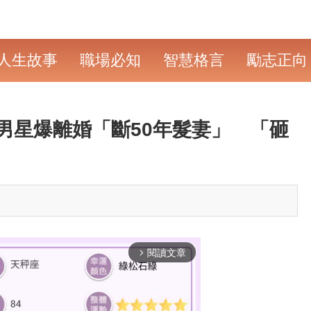
人生故事
職場必知
智慧格言
勵志正向
男星爆離婚「斷50年髮妻」 「砸
閱讀文章
arrow_forward_ios