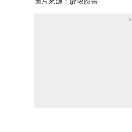
圖片來源：廖峻臉書
A