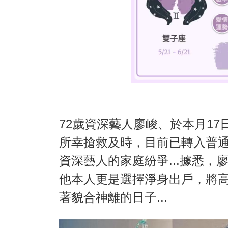
72歲資深藝人廖峻、於本月1
所幸搶救及時，目前已轉入普
資深藝人的家庭紛爭...據悉，
他本人更是選擇淨身出戶，將高
著貌合神離的日子...