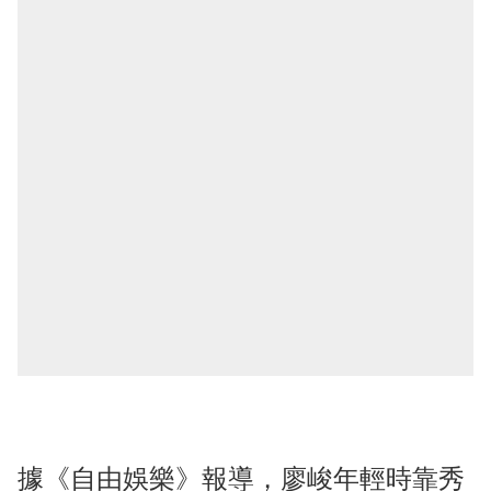
據《自由娛樂》報導，廖峻年輕時靠秀