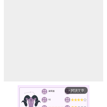
閱讀文章
arrow_forward_ios