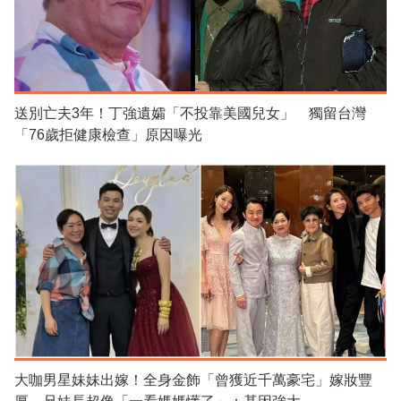
送別亡夫3年！丁強遺孀「不投靠美國兒女」 獨留台灣
「76歲拒健康檢查」原因曝光
大咖男星妹妹出嫁！全身金飾「曾獲近千萬豪宅」嫁妝豐