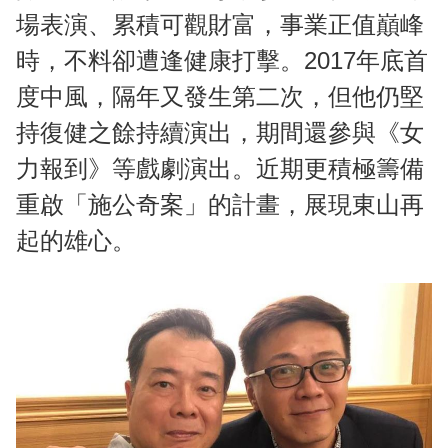
場表演、累積可觀財富，事業正值巔峰
時，不料卻遭逢健康打擊。2017年底首
度中風，隔年又發生第二次，但他仍堅
持復健之餘持續演出，期間還參與《女
力報到》等戲劇演出。近期更積極籌備
重啟「施公奇案」的計畫，展現東山再
起的雄心。