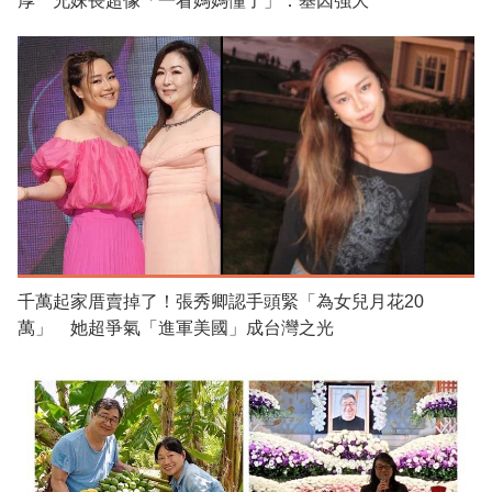
厚 兄妹長超像「一看媽媽懂了」：基因強大
千萬起家厝賣掉了！張秀卿認手頭緊「為女兒月花20
萬」 她超爭氣「進軍美國」成台灣之光