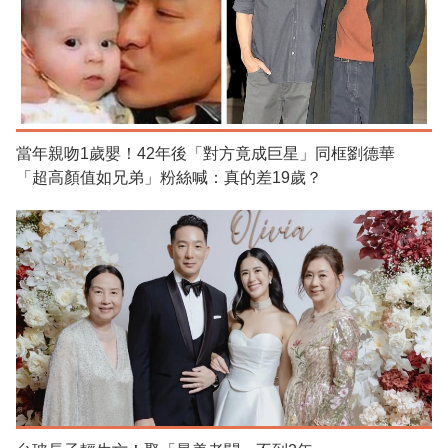
當年親吻1歲嬰！42年後「對方竟成巨星」同框劉德華
「超高顏值如兄弟」粉絲喊：真的差19歲？