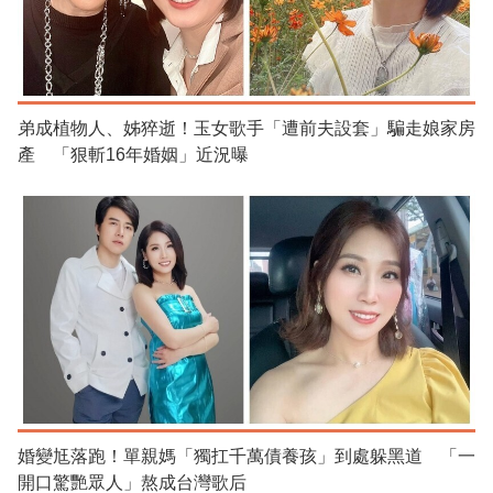
弟成植物人、姊猝逝！玉女歌手「遭前夫設套」騙走娘家房
產 「狠斬16年婚姻」近況曝
婚變尪落跑！單親媽「獨扛千萬債養孩」到處躲黑道 「一
開口驚艷眾人」熬成台灣歌后