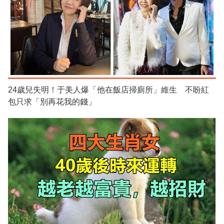
24歲兒失明！于美人爆「他在飯店掃廁所」維生 不盼紅
包只求「別再花我的錢」