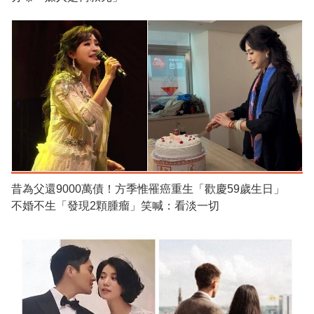
昔為父還9000萬債！方季惟罹癌重生「歡慶59歲生日」
不婚不生「發現2顆腫瘤」笑喊：看淡一切