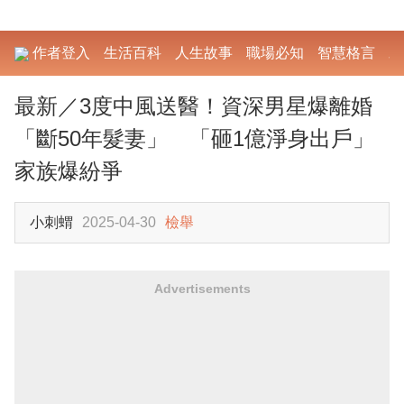
作者登入
生活百科
人生故事
職場必知
智慧格言
勵
最新／3度中風送醫！資深男星爆離婚
「斷50年髮妻」 「砸1億淨身出戶」
家族爆紛爭
小刺蝟
2025-04-30
檢舉
Advertisements