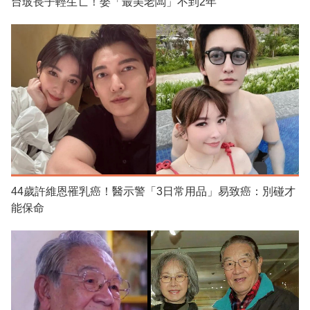
台玻長子輕生亡！娶「最美老闆」不到2年
44歲許維恩罹乳癌！醫示警「3日常用品」易致癌：別碰才
能保命