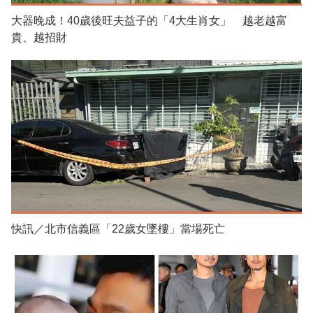
大器晚成！40歲後旺夫益子的「4大生肖女」 越老越富
貴、越招財
快訊／北市信義區「22歲女墜樓」當場死亡