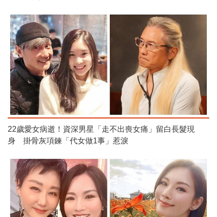
22歲愛女病逝！資深男星「走不出喪女痛」留白長髮現
身 掛骨灰項鍊「代女做1事」惹淚