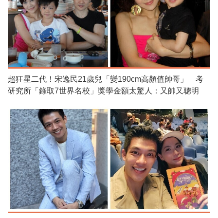
超狂星二代！宋逸民21歲兒「變190cm高顏值帥哥」 考
研究所「錄取7世界名校」獎學金額太驚人：又帥又聰明