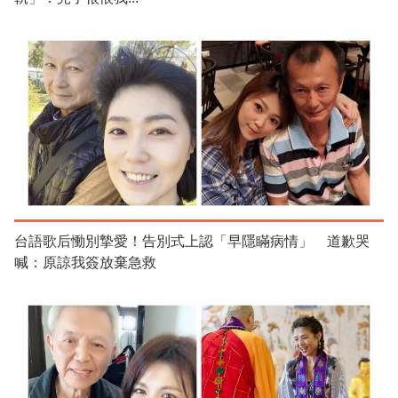
台語歌后慟別摯愛！告別式上認「早隱瞞病情」 道歉哭
喊：原諒我簽放棄急救