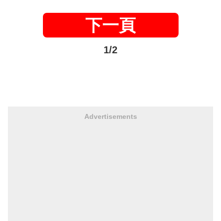
下一頁
1/2
Advertisements