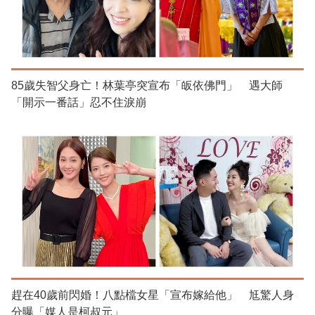
85歲失智父身亡！林葉亭突宣布「皈依佛門」 遇大師
「開示一番話」忍不住淚崩
趕在40歲前閃婚！八點檔女星「宣布嫁給他」 尪驚人身
分曝「媒人是柯叔元」