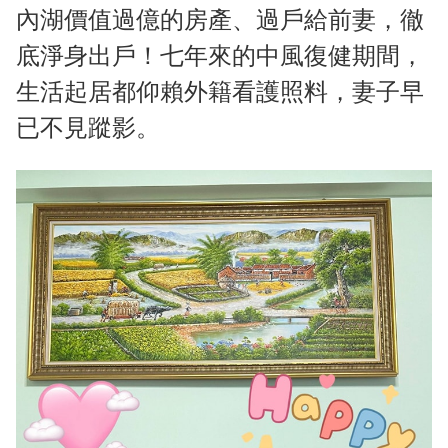
內湖價值過億的房產、過戶給前妻，徹
底淨身出戶！七年來的中風復健期間，
生活起居都仰賴外籍看護照料，妻子早
已不見蹤影。