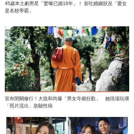
45歲本土劇男星「驚曝已婚16年」！ 首吐婚姻狀況「愛女
是名校學霸」
宣布閉關修行！大批和尚爆「男女寺廟狂歡」 她現場玩壞
「照片流出」急驗性病