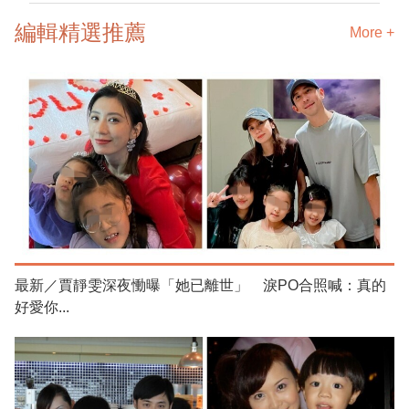
編輯精選推薦
More +
最新／賈靜雯深夜慟曝「她已離世」 淚PO合照喊：真的
好愛你...