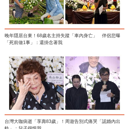
晚年隱居台東！68歲名主持失蹤「車內身亡」 伴侶悲曝
「死前做1事」：還掛念著我
台灣大咖病逝「享壽83歲」！周遊告別式痛哭「認婚內出
軌」：兒子很恨我...