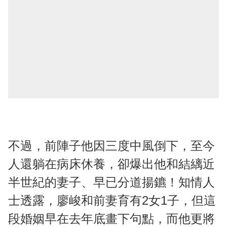
不過，前陣子他因三度中風倒下，至今
人還躺在病床休養，卻爆出他和結縭近
半世紀的妻子、早已分道揚鑣！知情人
士透露，廖峻和前妻育有2女1子，但這
段婚姻早在去年底畫下句點，而他更將