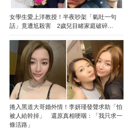
女學生愛上洋教授！半夜吵架「氣吐一句
話」竟遭尪殺害 2歲兒目睹家庭破碎...
捲入黑道大哥婚外情！李妍瑾發聲求助「怕
被人給幹掉」 還原真相哽咽：「我只求一
條活路」