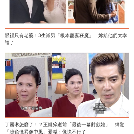
眼裡只有老婆！3生肖男「根本寵妻狂魔」：嫁給他們太幸
福了
丁國琳怎麼了！？王凱猝逝前「最後一幕對戲她」 網驚
「臉色怪異像中風」憂喊：像快不行了