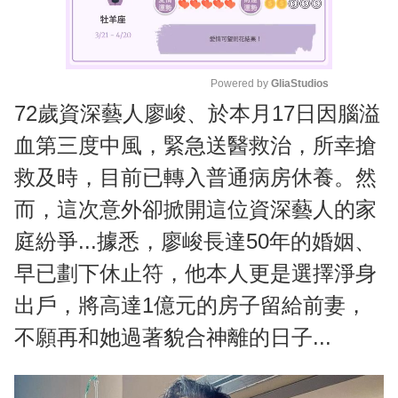
Powered by 
GliaStudios
72歲資深藝人廖峻、於本月17日因腦溢
M
u
血第三度中風，緊急送醫救治，所幸搶
t
救及時，目前已轉入普通病房休養。然
e
而，這次意外卻掀開這位資深藝人的家
庭紛爭...據悉，廖峻長達50年的婚姻、
早已劃下休止符，他本人更是選擇淨身
出戶，將高達1億元的房子留給前妻，
不願再和她過著貌合神離的日子...