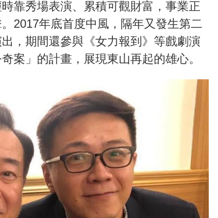
輕時靠秀場表演、累積可觀財富，事業正
。2017年底首度中風，隔年又發生第二
演出，期間還參與《女力報到》等戲劇演
公奇案」的計畫，展現東山再起的雄心。