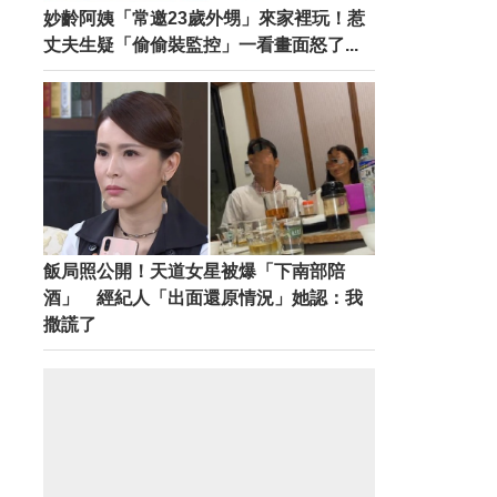
妙齡阿姨「常邀23歲外甥」來家裡玩！惹
丈夫生疑「偷偷裝監控」一看畫面怒了...
飯局照公開！天道女星被爆「下南部陪
酒」 經紀人「出面還原情況」她認：我
撒謊了