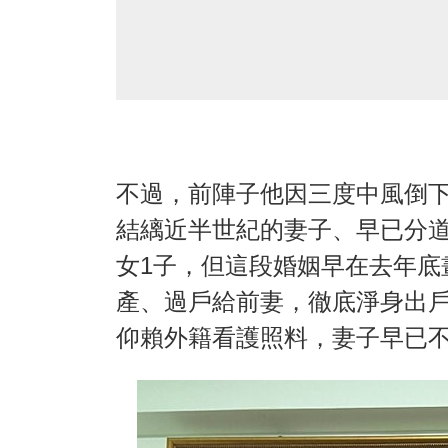
不過，前陣子他因三度中風倒
結縭近半世紀的妻子、早已分道
女1子，但這段婚姻早在去年底
產、過戶給前妻，徹底淨身出
仰賴外籍看護照料，妻子早已