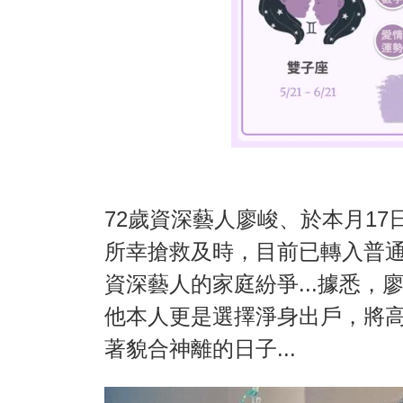
72歲資深藝人廖峻、於本月1
所幸搶救及時，目前已轉入普
資深藝人的家庭紛爭...據悉，
他本人更是選擇淨身出戶，將高
著貌合神離的日子...