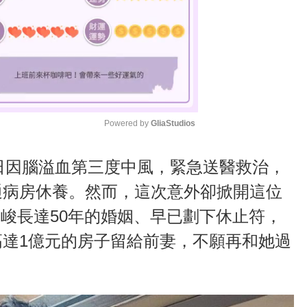
Powered by 
GliaStudios
M
7日因腦溢血第三度中風，緊急送醫救治，
u
通病房休養。然而，這次意外卻掀開這位
t
廖峻長達50年的婚姻、早已劃下休止符，
e
達1億元的房子留給前妻，不願再和她過