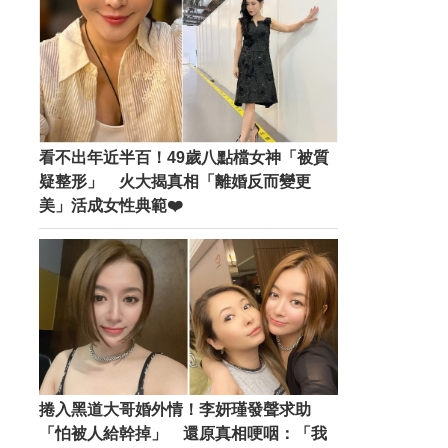
看不出年近半百！49歲八點檔女神「被質
疑整形」 火大揭真相「離婚反而變更
美」活成女性典範❤️
捲入黑道大哥婚外情！李妍瑾發聲求助
「怕被人給幹掉」 還原真相哽咽：「我