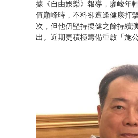
據《自由娛樂》報導，廖峻年
值巔峰時，不料卻遭逢健康打擊
次，但他仍堅持復健之餘持續
出。近期更積極籌備重啟「施