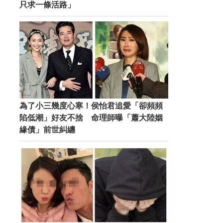
只求一條活路」
為了小三幾度心寒！侯怡君追愛「卻頻頻
陷低潮」好友不捨 命理師曝「蕭大陸姻
緣債」前世糾纏