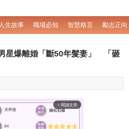
人生故事
職場必知
智慧格言
勵志正向
男星爆離婚「斷50年髮妻」 「砸
閱讀文章
arrow_forward_ios