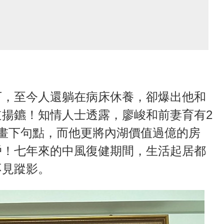
下，至今人還躺在病床休養，卻爆出他和
揚鑣！知情人士透露，廖峻和前妻育有2
畫下句點，而他更將內湖價值過億的房
戶！七年來的中風復健期間，生活起居都
不見蹤影。