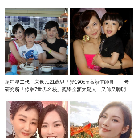
超狂星二代！宋逸民21歲兒「變190cm高顏值帥哥」 考
研究所「錄取7世界名校」獎學金額太驚人：又帥又聰明