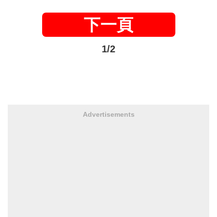
下一頁
1/2
Advertisements