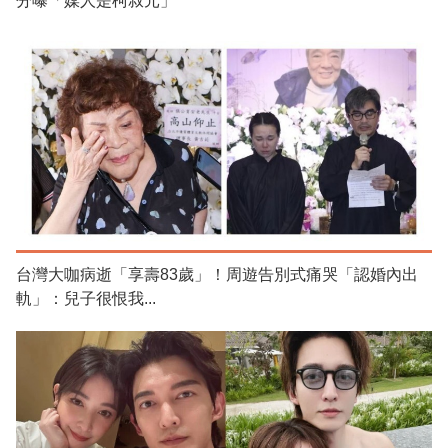
分曝「媒人是柯叔元」
台灣大咖病逝「享壽83歲」！周遊告別式痛哭「認婚內出
軌」：兒子很恨我...