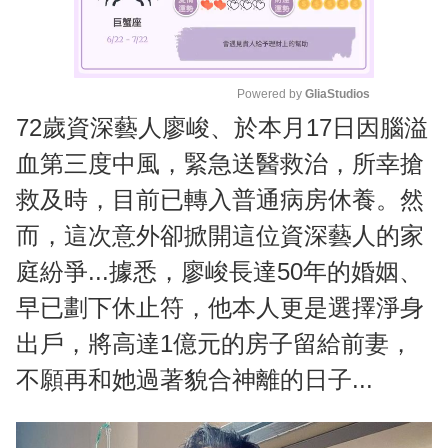
Powered by 
GliaStudios
72歲資深藝人廖峻、於本月17日因腦溢
M
u
血第三度中風，緊急送醫救治，所幸搶
t
救及時，目前已轉入普通病房休養。然
e
而，這次意外卻掀開這位資深藝人的家
庭紛爭...據悉，廖峻長達50年的婚姻、
早已劃下休止符，他本人更是選擇淨身
出戶，將高達1億元的房子留給前妻，
不願再和她過著貌合神離的日子...