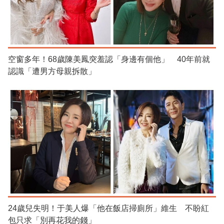
空窗多年！68歲陳美鳳突羞認「身邊有個他」 40年前就
認識「遭男方母親拆散」
24歲兒失明！于美人爆「他在飯店掃廁所」維生 不盼紅
包只求「別再花我的錢」