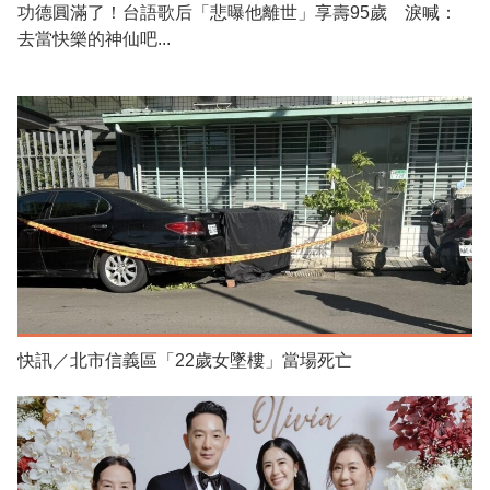
功德圓滿了！台語歌后「悲曝他離世」享壽95歲 淚喊：
去當快樂的神仙吧...
快訊／北市信義區「22歲女墜樓」當場死亡