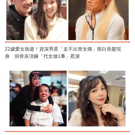
22歲愛女病逝！資深男星「走不出喪女痛」留白長髮現
身 掛骨灰項鍊「代女做1事」惹淚