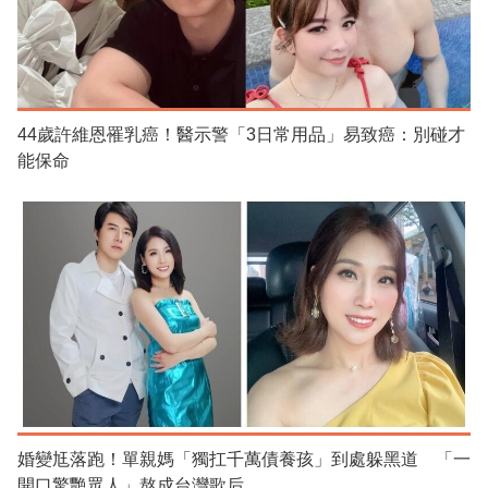
44歲許維恩罹乳癌！醫示警「3日常用品」易致癌：別碰才
能保命
婚變尪落跑！單親媽「獨扛千萬債養孩」到處躲黑道 「一
開口驚艷眾人」熬成台灣歌后