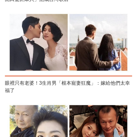
眼裡只有老婆！3生肖男「根本寵妻狂魔」：嫁給他們太幸
福了