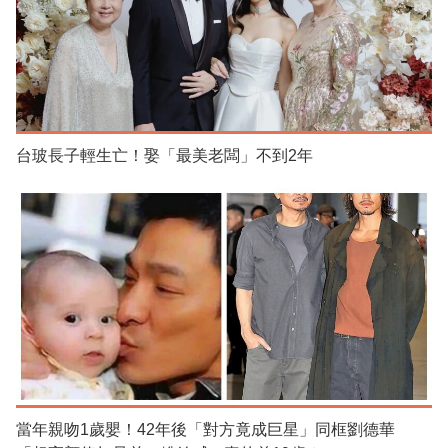
台玻長子輕生亡！娶「最美老闆」不到2年
當年親吻1歲嬰！42年後「對方竟成巨星」同框劉德華