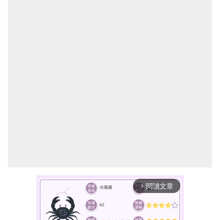
閱讀文章
arrow_forward_ios