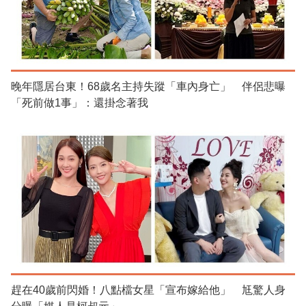
晚年隱居台東！68歲名主持失蹤「車內身亡」 伴侶悲曝
「死前做1事」：還掛念著我
趕在40歲前閃婚！八點檔女星「宣布嫁給他」 尪驚人身