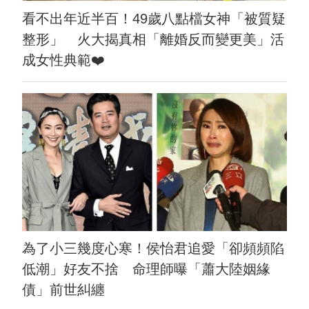
看不出年近半百！49歲八點檔女神「被質疑
整形」 火大揭真相「離婚反而變更美」活
成女性典範❤️
為了小三幾度心寒！侯怡君追愛「卻頻頻陷
低潮」好友不捨 命理師曝「蕭大陸姻緣
債」前世糾纏