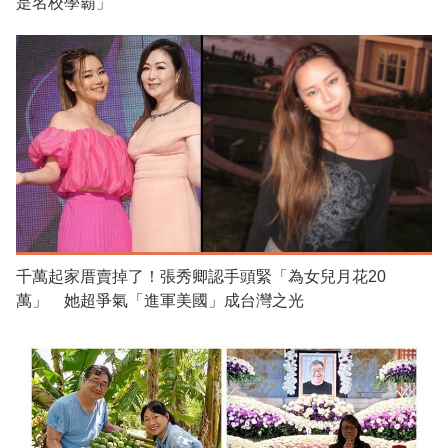
是名校學霸」
千萬起家厝賣掉了！張秀卿認手頭緊「為女兒月花20
萬」 她超爭氣「進軍美國」成台灣之光