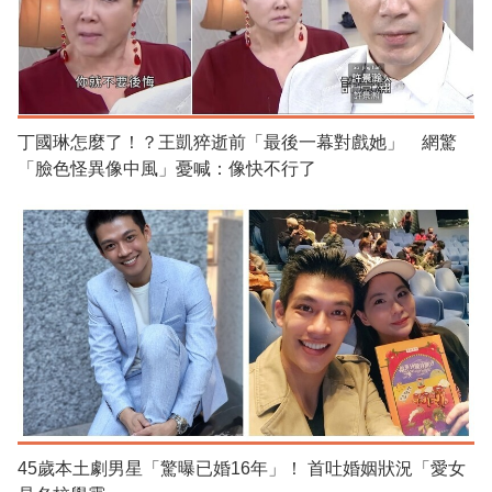
丁國琳怎麼了！？王凱猝逝前「最後一幕對戲她」 網驚
「臉色怪異像中風」憂喊：像快不行了
45歲本土劇男星「驚曝已婚16年」！ 首吐婚姻狀況「愛女