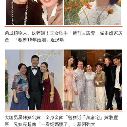
弟成植物人、姊猝逝！玉女歌手「遭前夫設套」騙走娘家房
產 「狠斬16年婚姻」近況曝
大咖男星妹妹出嫁！全身金飾「曾獲近千萬豪宅」嫁妝豐
厚 兄妹長超像「一看媽媽懂了」：基因強大