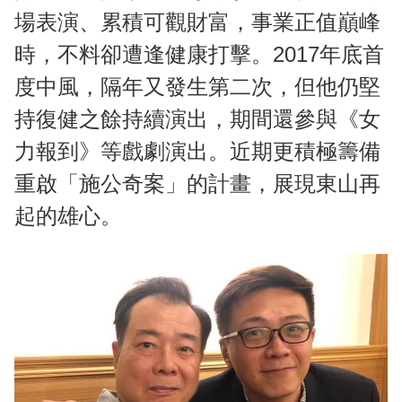
場表演、累積可觀財富，事業正值巔峰
時，不料卻遭逢健康打擊。2017年底首
度中風，隔年又發生第二次，但他仍堅
持復健之餘持續演出，期間還參與《女
力報到》等戲劇演出。近期更積極籌備
重啟「施公奇案」的計畫，展現東山再
起的雄心。