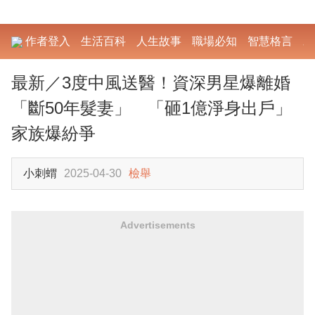
作者登入
生活百科
人生故事
職場必知
智慧格言
勵
最新／3度中風送醫！資深男星爆離婚
「斷50年髮妻」 「砸1億淨身出戶」
家族爆紛爭
小刺蝟
2025-04-30
檢舉
Advertisements