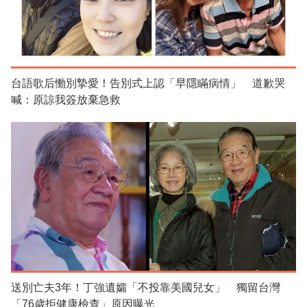
台語歌后慟別摯愛！告別式上認「早隱瞞病情」 道歉哭
喊：原諒我簽放棄急救
送別亡夫3年！丁強遺孀「不投靠美國兒女」 獨留台灣
「76歲拒健康檢查」原因曝光