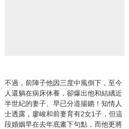
不過，前陣子他因三度中風倒下，至今
人還躺在病床休養，卻爆出他和結縭近
半世紀的妻子、早已分道揚鑣！知情人
士透露，廖峻和前妻育有2女1子，但這
段婚姻早在去年底畫下句點，而他更將