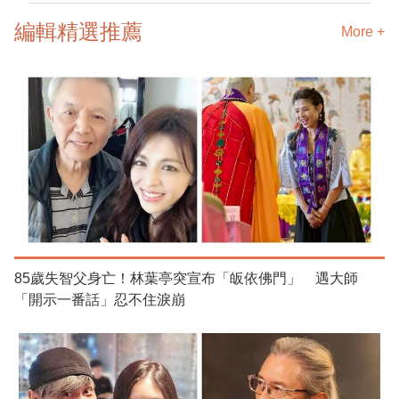
編輯精選推薦
More +
85歲失智父身亡！林葉亭突宣布「皈依佛門」 遇大師
「開示一番話」忍不住淚崩