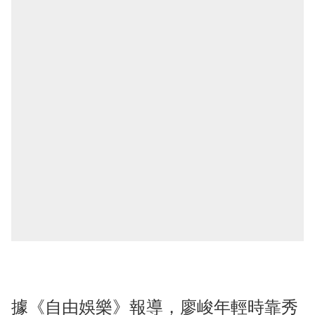
據《自由娛樂》報導，廖峻年輕時靠秀