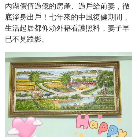
內湖價值過億的房產、過戶給前妻，徹
底淨身出戶！七年來的中風復健期間，
生活起居都仰賴外籍看護照料，妻子早
已不見蹤影。