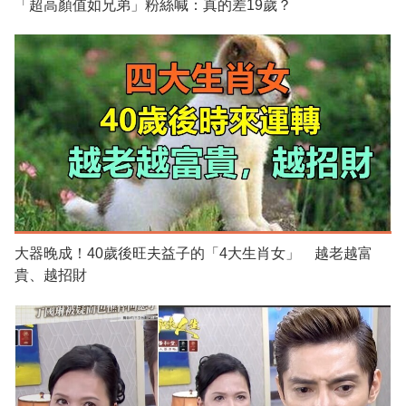
「超高顏值如兄弟」粉絲喊：真的差19歲？
大器晚成！40歲後旺夫益子的「4大生肖女」 越老越富
貴、越招財