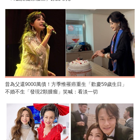
昔為父還9000萬債！方季惟罹癌重生「歡慶59歲生日」
不婚不生「發現2顆腫瘤」笑喊：看淡一切