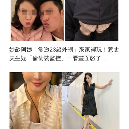
妙齡阿姨「常邀23歲外甥」來家裡玩！惹丈
夫生疑「偷偷裝監控」一看畫面怒了...