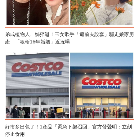
弟成植物人、姊猝逝！玉女歌手「遭前夫設套」騙走娘家房
產 「狠斬16年婚姻」近況曝
好市多出包了！1產品「緊急下架召回」官方發聲明：立刻
停止食用