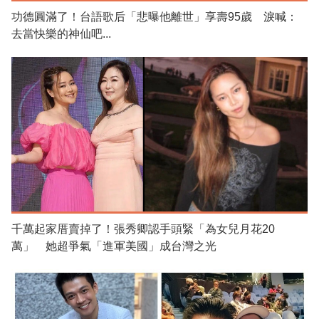
功德圓滿了！台語歌后「悲曝他離世」享壽95歲 淚喊：
去當快樂的神仙吧...
千萬起家厝賣掉了！張秀卿認手頭緊「為女兒月花20
萬」 她超爭氣「進軍美國」成台灣之光