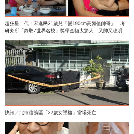
超狂星二代！宋逸民21歲兒「變190cm高顏值帥哥」 考
研究所「錄取7世界名校」獎學金額太驚人：又帥又聰明
快訊／北市信義區「22歲女墜樓」當場死亡