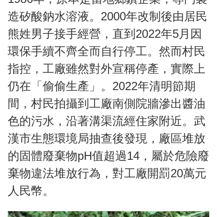
造矽酸鈉水溶液。2000年改制後由居民
熊姓男子接手經營，直到2022年5月因
環保手續不齊全而自行停工。然而村民
指控，工廠雖然對外宣稱停產，實際上
仍在「偷偷生產」。2022年清明節期
間，村民拍攝到工廠南側院牆滲出醬油
色的污水，沿著溝渠流經住家附近。武
漢市生態環境局抽查後發現，廠區堆放
的固體廢棄物pH值超過14，屬於危險廢
棄物違法堆放行為，對工廠開罰20萬元
人民幣。