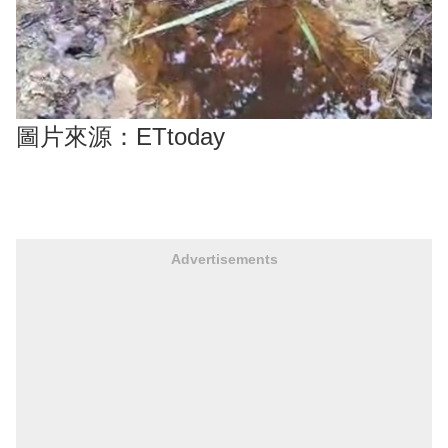
圖片來源：ETtoday
Advertisements