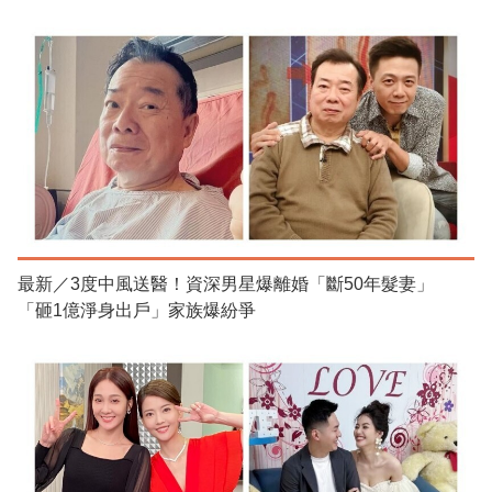
最新／3度中風送醫！資深男星爆離婚「斷50年髮妻」
「砸1億淨身出戶」家族爆紛爭