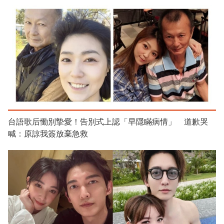
台語歌后慟別摯愛！告別式上認「早隱瞞病情」 道歉哭
喊：原諒我簽放棄急救