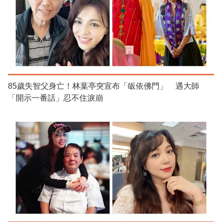
85歲失智父身亡！林葉亭突宣布「皈依佛門」 遇大師
「開示一番話」忍不住淚崩