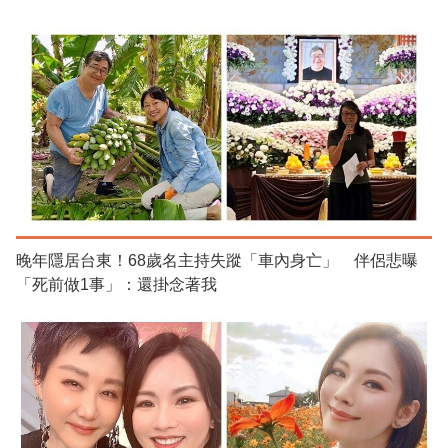
晚年隱居台東！68歲名主持失蹤「車內身亡」 伴侶悲曝
「死前做1事」：還掛念著我