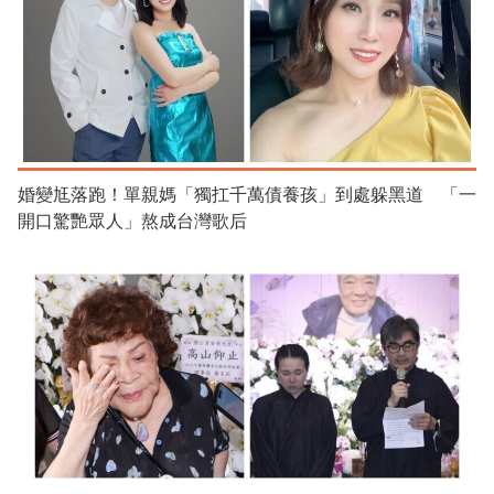
婚變尪落跑！單親媽「獨扛千萬債養孩」到處躲黑道 「一
開口驚艷眾人」熬成台灣歌后