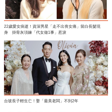
22歲愛女病逝！資深男星「走不出喪女痛」留白長髮現
身 掛骨灰項鍊「代女做1事」惹淚
台玻長子輕生亡！娶「最美老闆」不到2年