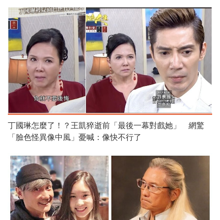
丁國琳怎麼了！？王凱猝逝前「最後一幕對戲她」 網驚
「臉色怪異像中風」憂喊：像快不行了