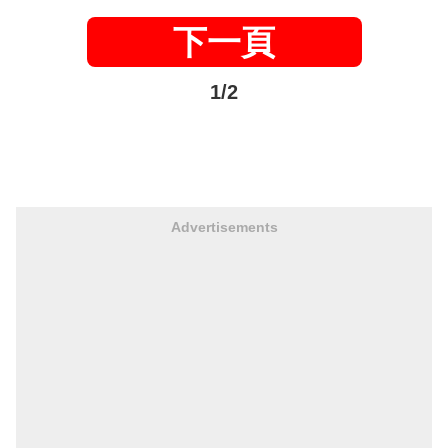
下一頁
1/2
Advertisements