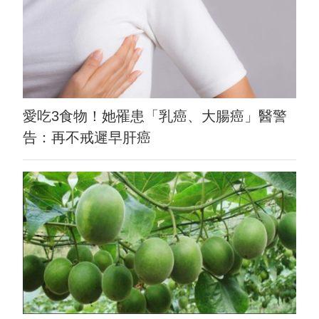
愛吃3食物！她罹患「乳癌、大腸癌」醫警
告：再不戒遲早肝癌