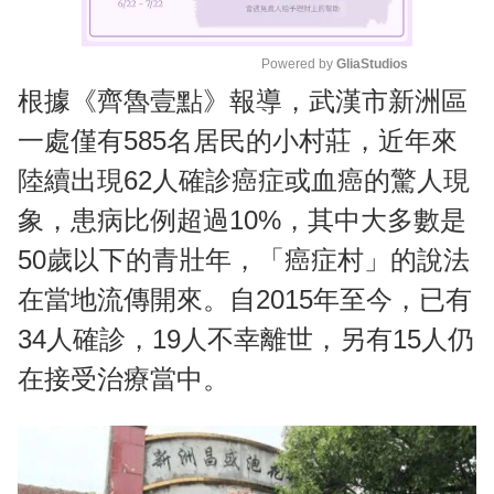
Powered by 
GliaStudios
根據《齊魯壹點》報導，武漢市新洲區
M
u
一處僅有585名居民的小村莊，近年來
t
陸續出現62人確診癌症或血癌的驚人現
e
象，患病比例超過10%，其中大多數是
50歲以下的青壯年，「癌症村」的說法
在當地流傳開來。自2015年至今，已有
34人確診，19人不幸離世，另有15人仍
在接受治療當中。