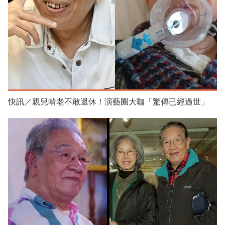
快訊／親兒啃老不敢退休！演藝圈大咖「驚傳已經過世」