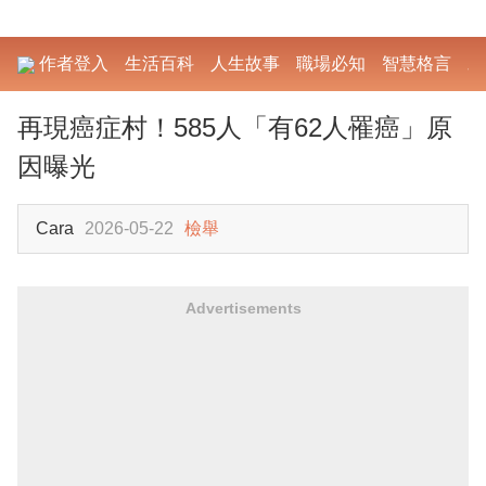
作者登入
生活百科
人生故事
職場必知
智慧格言
勵
再現癌症村！585人「有62人罹癌」原
因曝光
Cara
2026-05-22
檢舉
Advertisements