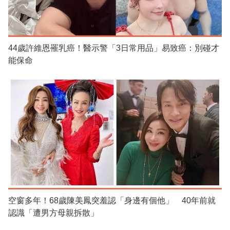
44歲許維恩罹乳癌！醫示警「3日常用品」易致癌：別碰才
能保命
空窗多年！68歲陳美鳳突羞認「身邊有個他」 40年前就
認識「遭男方母親拆散」