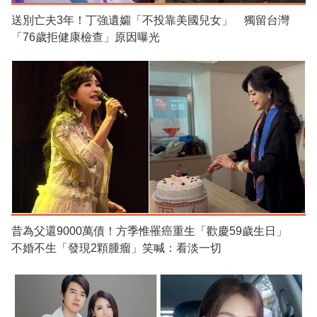
送別亡夫3年！丁強遺孀「不投靠美國兒女」 獨留台灣
「76歲拒健康檢查」原因曝光
昔為父還9000萬債！方季惟罹癌重生「歡慶59歲生日」
不婚不生「發現2顆腫瘤」笑喊：看淡一切