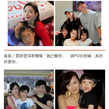
最新／賈靜雯深夜慟曝「她已離世」 淚PO合照喊：真的
好愛你...