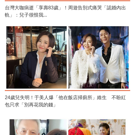
台灣大咖病逝「享壽83歲」！周遊告別式痛哭「認婚內出
軌」：兒子很恨我...
24歲兒失明！于美人爆「他在飯店掃廁所」維生 不盼紅
包只求「別再花我的錢」