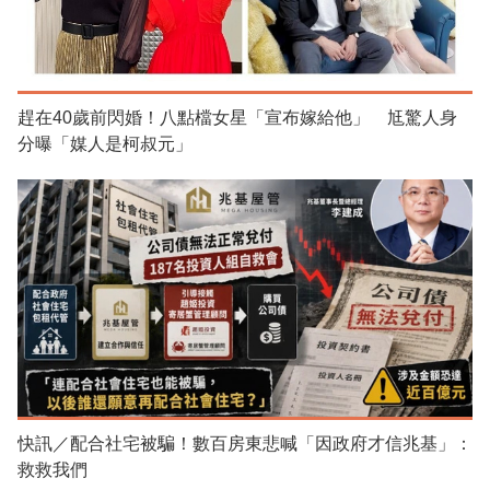
趕在40歲前閃婚！八點檔女星「宣布嫁給他」 尪驚人身
分曝「媒人是柯叔元」
快訊／配合社宅被騙！數百房東悲喊「因政府才信兆基」：
救救我們