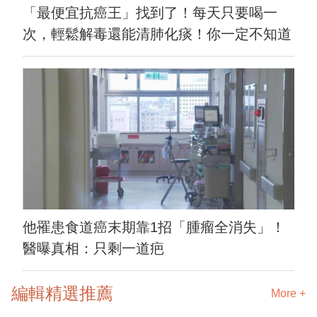
「最便宜抗癌王」找到了！每天只要喝一
次，輕鬆解毒還能清肺化痰！你一定不知道
他罹患食道癌末期靠1招「腫瘤全消失」！
醫曝真相：只剩一道疤
編輯精選推薦
More +