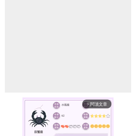
閱讀文章
arrow_forward_ios