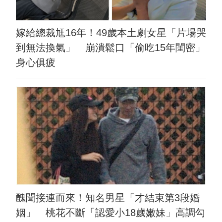
嫁給總裁尪16年！49歲本土劇女星「片場哭
到無法換氣」 崩潰鬆口「偷吃15年閨密」
身心俱疲
醜聞接連而來！知名男星「才結束第3段婚
姻」 桃花不斷「認愛小18歲嫩妹」高調勾