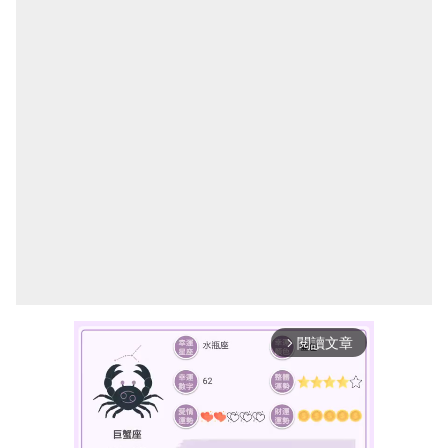
閱讀文章
arrow_forward_ios