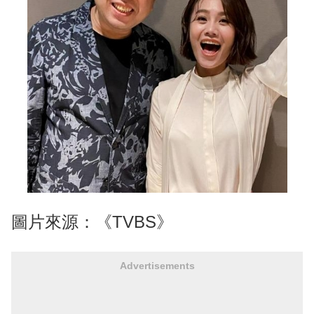
圖片來源：《TVBS》
Advertisements