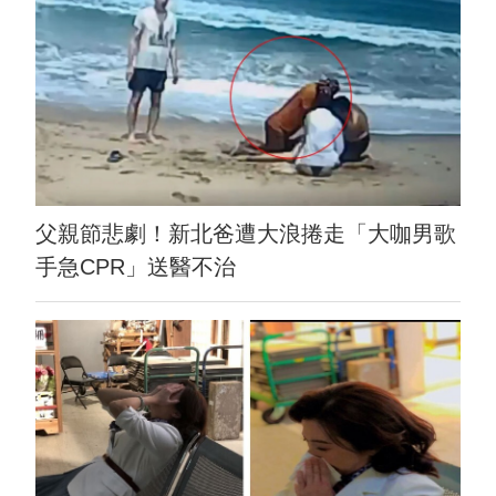
父親節悲劇！新北爸遭大浪捲走「大咖男歌
手急CPR」送醫不治