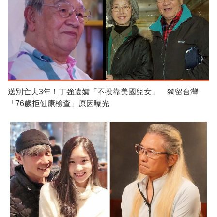
送別亡夫3年！丁強遺孀「不投靠美國兒女」 獨留台灣
「76歲拒健康檢查」原因曝光