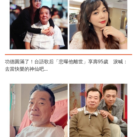
功德圓滿了！台語歌后「悲曝他離世」享壽95歲 淚喊：
去當快樂的神仙吧...