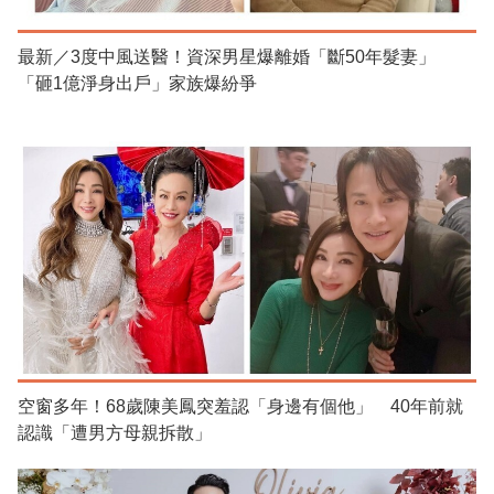
最新／3度中風送醫！資深男星爆離婚「斷50年髮妻」
「砸1億淨身出戶」家族爆紛爭
空窗多年！68歲陳美鳳突羞認「身邊有個他」 40年前就
認識「遭男方母親拆散」