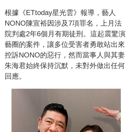
根據《ETtoday星光雲》報導，藝人
NONO陳宣裕因涉及7項罪名，上月法
院判處2年6個月有期徒刑。這起震驚演
藝圈的案件，讓多位受害者勇敢站出來
控訴NONO的惡行，然而當事人與其妻
朱海君始終保持沉默，未對外做出任何
回應。