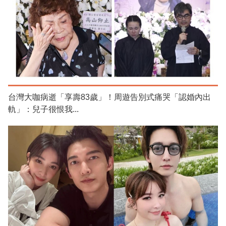
台灣大咖病逝「享壽83歲」！周遊告別式痛哭「認婚內出
軌」：兒子很恨我...