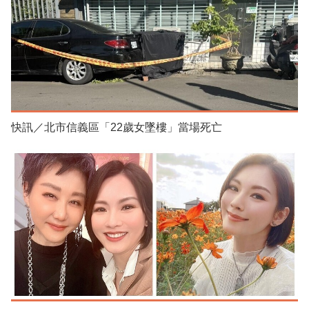
快訊／北市信義區「22歲女墜樓」當場死亡