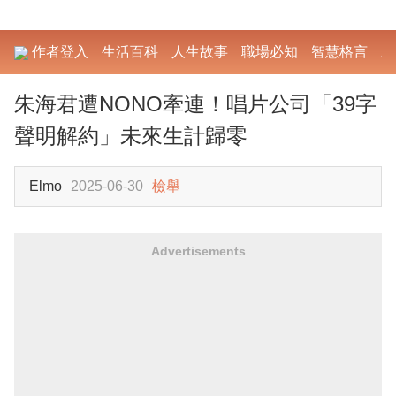
作者登入
生活百科
人生故事
職場必知
智慧格言
勵
朱海君遭NONO牽連！唱片公司「39字
聲明解約」未來生計歸零
Elmo
2025-06-30
檢舉
Advertisements