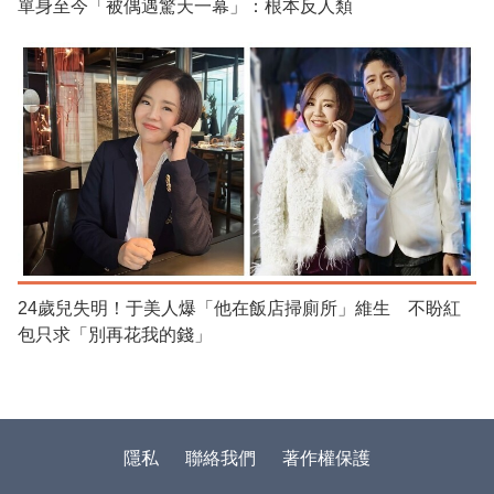
單身至今「被偶遇驚天一幕」：根本反人類
24歲兒失明！于美人爆「他在飯店掃廁所」維生 不盼紅
包只求「別再花我的錢」
隱私
聯絡我們
著作權保護