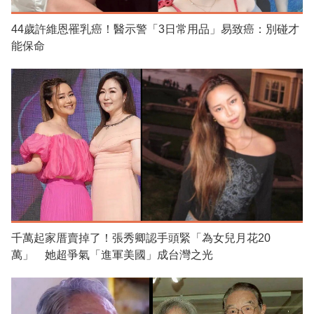
44歲許維恩罹乳癌！醫示警「3日常用品」易致癌：別碰才
能保命
千萬起家厝賣掉了！張秀卿認手頭緊「為女兒月花20
萬」 她超爭氣「進軍美國」成台灣之光