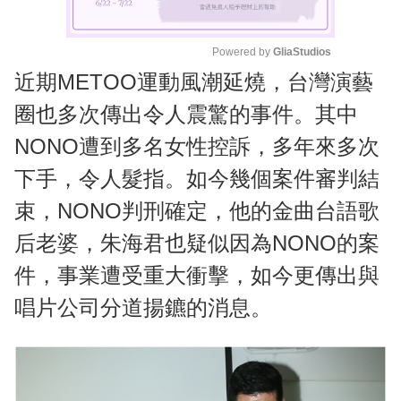
Powered by 
GliaStudios
近期METOO運動風潮延燒，台灣演藝
M
u
圈也多次傳出令人震驚的事件。其中
t
NONO遭到多名女性控訴，多年來多次
e
下手，令人髮指。如今幾個案件審判結
束，NONO判刑確定，他的金曲台語歌
后老婆，朱海君也疑似因為NONO的案
件，事業遭受重大衝擊，如今更傳出與
唱片公司分道揚鑣的消息。