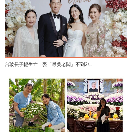
台玻長子輕生亡！娶「最美老闆」不到2年