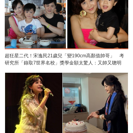
超狂星二代！宋逸民21歲兒「變190cm高顏值帥哥」 考
研究所「錄取7世界名校」獎學金額太驚人：又帥又聰明