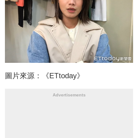
圖片來源：《ETtoday》
Advertisements