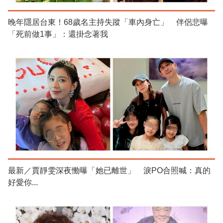
晚年隱居台東！68歲名主持失蹤「車內身亡」 伴侶悲曝
「死前做1事」：還掛念著我
最新／賈靜雯深夜慟曝「她已離世」 淚PO合照喊：真的
好愛你...