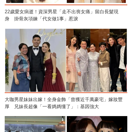
22歲愛女病逝！資深男星「走不出喪女痛」留白長髮現
身 掛骨灰項鍊「代女做1事」惹淚
大咖男星妹妹出嫁！全身金飾「曾獲近千萬豪宅」嫁妝豐
厚 兄妹長超像「一看媽媽懂了」：基因強大