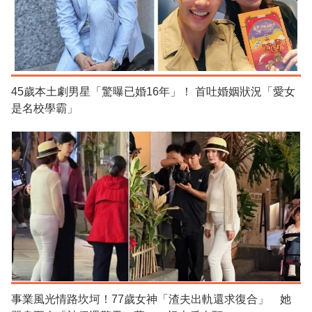
45歲本土劇男星「驚曝已婚16年」！ 首吐婚姻狀況「愛女
是名校學霸」
事業風光情路坎坷！77歲女神「渣夫出軌還求復合」 她