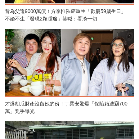
昔為父還9000萬債！方季惟罹癌重生「歡慶59歲生日」
不婚不生「發現2顆腫瘤」笑喊：看淡一切
才爆胡瓜財產沒留她的份！丁柔安驚爆「保險箱遭竊700
萬」兇手曝光