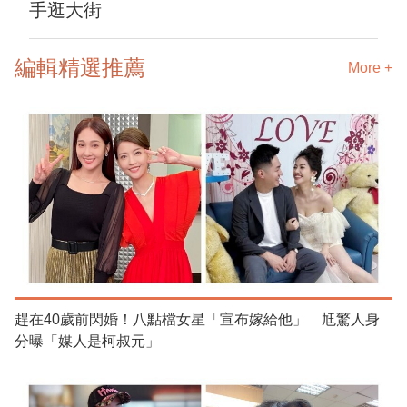
手逛大街
編輯精選推薦
More +
趕在40歲前閃婚！八點檔女星「宣布嫁給他」 尪驚人身
分曝「媒人是柯叔元」