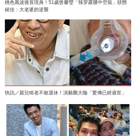
桃色風波後首現身！51歲曾馨瑩「辣穿露腰中空裝」狀態
絕佳：大老婆的逆襲
快訊／親兒啃老不敢退休！演藝圈大咖「驚傳已經過世」