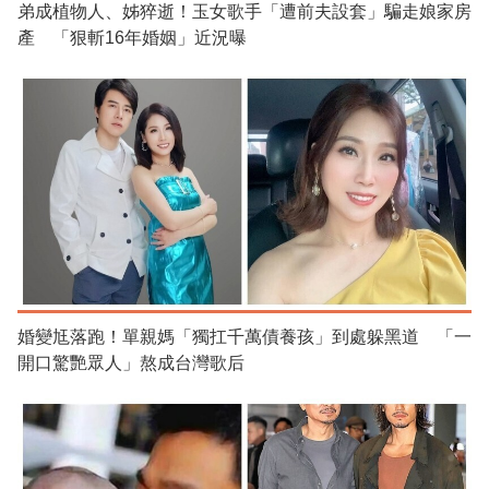
弟成植物人、姊猝逝！玉女歌手「遭前夫設套」騙走娘家房
產 「狠斬16年婚姻」近況曝
婚變尪落跑！單親媽「獨扛千萬債養孩」到處躲黑道 「一
開口驚艷眾人」熬成台灣歌后