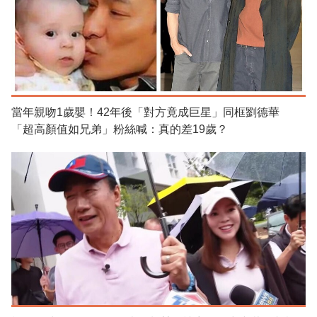
當年親吻1歲嬰！42年後「對方竟成巨星」同框劉德華
「超高顏值如兄弟」粉絲喊：真的差19歲？