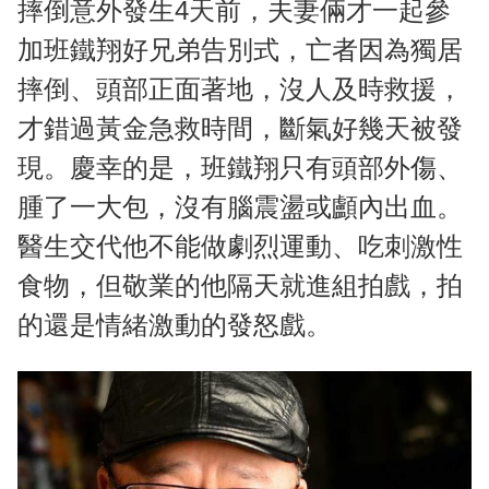
摔倒意外發生4天前，夫妻倆才一起參
加班鐵翔好兄弟告別式，亡者因為獨居
摔倒、頭部正面著地，沒人及時救援，
才錯過黃金急救時間，斷氣好幾天被發
現。慶幸的是，班鐵翔只有頭部外傷、
腫了一大包，沒有腦震盪或顱內出血。
醫生交代他不能做劇烈運動、吃刺激性
食物，但敬業的他隔天就進組拍戲，拍
的還是情緒激動的發怒戲。