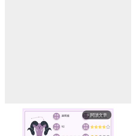
閱讀文章
arrow_forward_ios