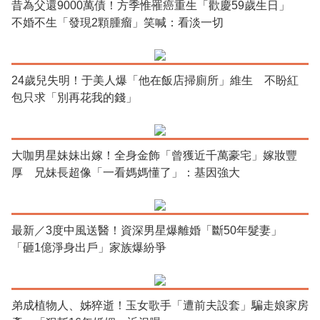
昔為父還9000萬債！方季惟罹癌重生「歡慶59歲生日」
不婚不生「發現2顆腫瘤」笑喊：看淡一切
24歲兒失明！于美人爆「他在飯店掃廁所」維生 不盼紅
包只求「別再花我的錢」
大咖男星妹妹出嫁！全身金飾「曾獲近千萬豪宅」嫁妝豐
厚 兄妹長超像「一看媽媽懂了」：基因強大
最新／3度中風送醫！資深男星爆離婚「斷50年髮妻」
「砸1億淨身出戶」家族爆紛爭
弟成植物人、姊猝逝！玉女歌手「遭前夫設套」騙走娘家房