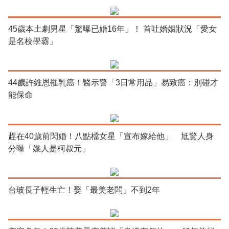
45歲本土劇男星「驚曝已婚16年」！ 首吐婚姻狀況「愛女
是名校學霸」
44歲許維恩罹乳癌！醫示警「3日常用品」易致癌：別碰才
能保命
趕在40歲前閃婚！八點檔女星「宣布嫁給他」 尪驚人身
分曝「媒人是柯叔元」
台玻長子輕生亡！娶「最美老闆」不到2年