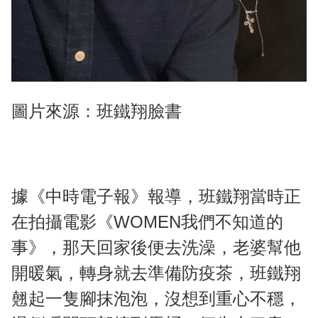
圖片來源：班鐵翔臉書
據《中時電子報》報導，班鐵翔當時正
在拍攝電影《WOMEN我們不知道的
事》，那天回家後便去洗澡，老婆幫他
開暖氣，轉身就去準備防疫茶，班鐵翔
翹起一隻腳抹泡泡，沒想到重心不穩，