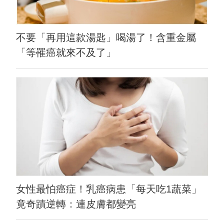
不要「再用這款湯匙」喝湯了！含重金屬
「等罹癌就來不及了」
女性最怕癌症！乳癌病患「每天吃1蔬菜」
竟奇蹟逆轉：連皮膚都變亮