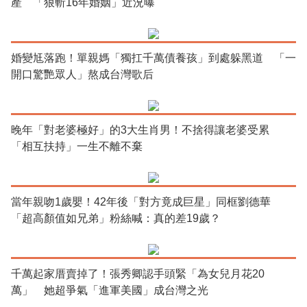
產 「狠斬16年婚姻」近況曝
婚變尪落跑！單親媽「獨扛千萬債養孩」到處躲黑道 「一
開口驚艷眾人」熬成台灣歌后
晚年「對老婆極好」的3大生肖男！不捨得讓老婆受累
「相互扶持」一生不離不棄
當年親吻1歲嬰！42年後「對方竟成巨星」同框劉德華
「超高顏值如兄弟」粉絲喊：真的差19歲？
千萬起家厝賣掉了！張秀卿認手頭緊「為女兒月花20
萬」 她超爭氣「進軍美國」成台灣之光