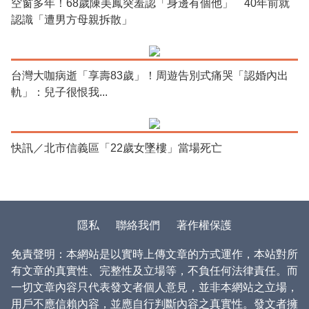
空窗多年！68歲陳美鳳突羞認「身邊有個他」 40年前就
認識「遭男方母親拆散」
台灣大咖病逝「享壽83歲」！周遊告別式痛哭「認婚內出
軌」：兒子很恨我...
快訊／北市信義區「22歲女墜樓」當場死亡
隱私
聯絡我們
著作權保護
免責聲明：本網站是以實時上傳文章的方式運作，本站對所
有文章的真實性、完整性及立場等，不負任何法律責任。而
一切文章內容只代表發文者個人意見，並非本網站之立場，
用戶不應信賴內容，並應自行判斷內容之真實性。發文者擁