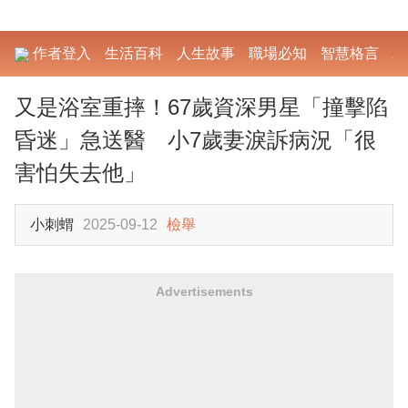
作者登入
生活百科
人生故事
職場必知
智慧格言
勵
又是浴室重摔！67歲資深男星「撞擊陷
昏迷」急送醫 小7歲妻淚訴病況「很
害怕失去他」
小刺蝟
2025-09-12
檢舉
Advertisements