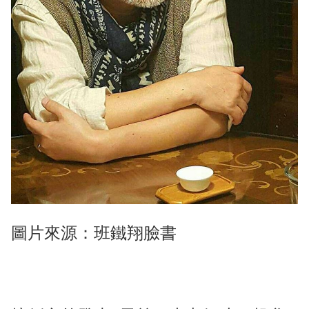
圖片來源：班鐵翔臉書