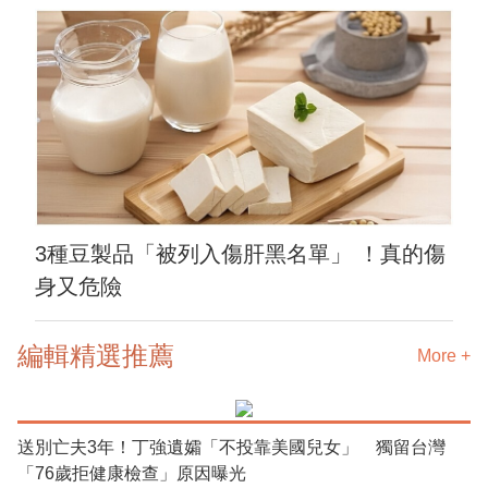
3種豆製品「被列入傷肝黑名單」 ！真的傷
身又危險
編輯精選推薦
More +
送別亡夫3年！丁強遺孀「不投靠美國兒女」 獨留台灣
「76歲拒健康檢查」原因曝光