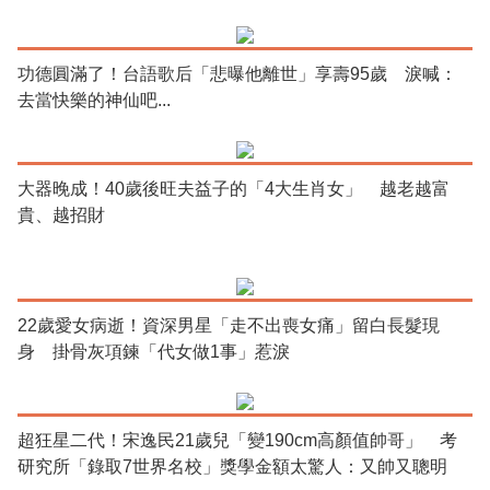
功德圓滿了！台語歌后「悲曝他離世」享壽95歲 淚喊：
去當快樂的神仙吧...
大器晚成！40歲後旺夫益子的「4大生肖女」 越老越富
貴、越招財
22歲愛女病逝！資深男星「走不出喪女痛」留白長髮現
身 掛骨灰項鍊「代女做1事」惹淚
超狂星二代！宋逸民21歲兒「變190cm高顏值帥哥」 考
研究所「錄取7世界名校」獎學金額太驚人：又帥又聰明