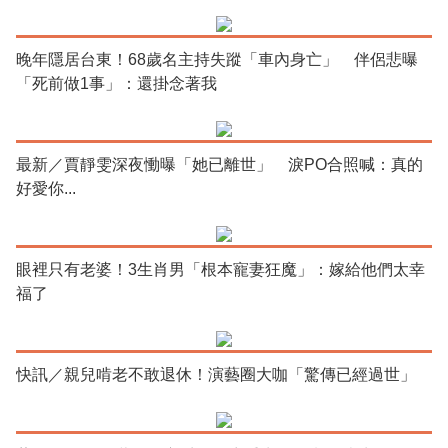
晚年隱居台東！68歲名主持失蹤「車內身亡」 伴侶悲曝
「死前做1事」：還掛念著我
最新／賈靜雯深夜慟曝「她已離世」 淚PO合照喊：真的
好愛你...
眼裡只有老婆！3生肖男「根本寵妻狂魔」：嫁給他們太幸
福了
快訊／親兒啃老不敢退休！演藝圈大咖「驚傳已經過世」