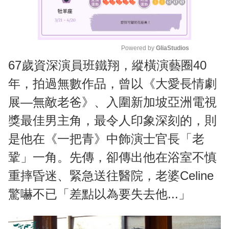
Powered by 
GliaStudios
67歲資深演員班鐵翔，縱橫演藝圈40
M
u
年，拍過無數作品，曾以《大愛長情劇
t
展—無敵老爸》、入圍新加坡亞洲電視
e
獎最佳男主角，最令人印象深刻的，則
是他在《一把青》中飾演士官長「老
鞏」一角。先傳，卻傳出他在浴室不慎
重摔昏迷、緊急送往醫院，老婆Celine
驚嚇不已「差點以為要失去他...」