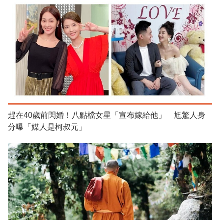
趕在40歲前閃婚！八點檔女星「宣布嫁給他」 尪驚人身
分曝「媒人是柯叔元」