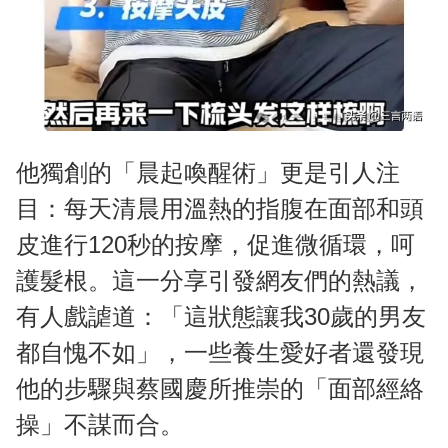
他獨創的「晨起喚醒術」更是引人注
目：每天清晨用溫熱的指腹在面部和頭
皮進行120秒的按摩，促進微循環，呵
護髮根。這一分享引發網友們的熱議，
有人戲謔道：「這狀態讓我30歲的男友
都自愧不如」，一些養生愛好者還發現
他的步驟與蔡國慶所推崇的「面部經絡
操」不謀而合。