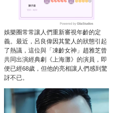
Powered by 
GliaStudios
娛樂圈常常讓人們重新審視年齡的定
M
u
義。最近，呂良偉因其驚人的狀態引起
t
了熱議，這位與「凍齡女神」趙雅芝曾
e
共同出演經典劇《上海灘》的演員，即
便已經68歲，但他的亮相讓人們感到驚
訝不已。