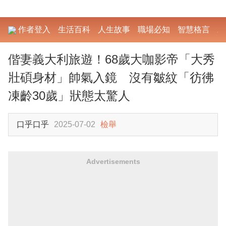
作者登入
生活百科
人生故事
職場必知
智慧格言
勵
偕妻義大利旅遊！68歲大咖影帝「大秀
壯碩身材」帥氣入鏡 沒有皺紋「彷彿
凍齡30歲」狀態太驚人
口乎口乎
2025-07-02
檢舉
Advertisements