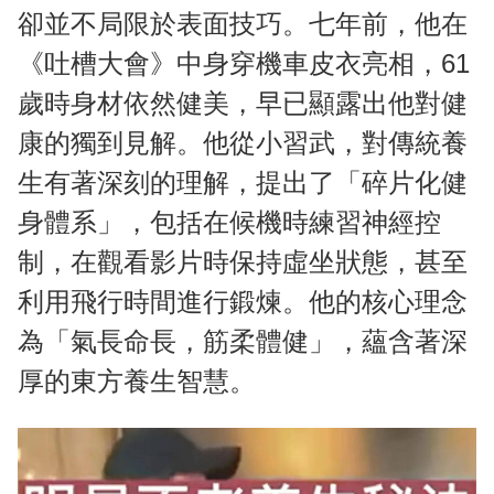
卻並不局限於表面技巧。七年前，他在
《吐槽大會》中身穿機車皮衣亮相，61
歲時身材依然健美，早已顯露出他對健
康的獨到見解。他從小習武，對傳統養
生有著深刻的理解，提出了「碎片化健
身體系」，包括在候機時練習神經控
制，在觀看影片時保持虛坐狀態，甚至
利用飛行時間進行鍛煉。他的核心理念
為「氣長命長，筋柔體健」，蘊含著深
厚的東方養生智慧。