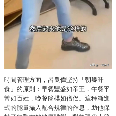
時間管理方面，呂良偉堅持「朝饔旰
食」的原則：早餐豐盛如帝王，午餐平
常如百姓，晚餐簡樸如僧侶。這種漸進
式的能量攝入配合規律的作息，助他保