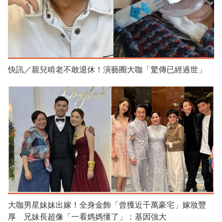
快訊／親兒啃老不敢退休！演藝圈大咖「驚傳已經過世」
大咖男星妹妹出嫁！全身金飾「曾獲近千萬豪宅」嫁妝豐
厚 兄妹長超像「一看媽媽懂了」：基因強大