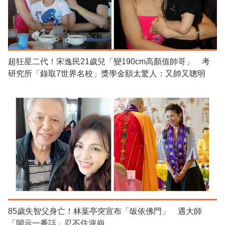
超狂星二代！宋逸民21歲兒「變190cm高顏值帥哥」 考
研究所「錄取7世界名校」獎學金額太驚人：又帥又聰明
85歲失智父身亡！林葉亭突宣布「皈依佛門」 遇大師
「開示一番話」忍不住淚崩