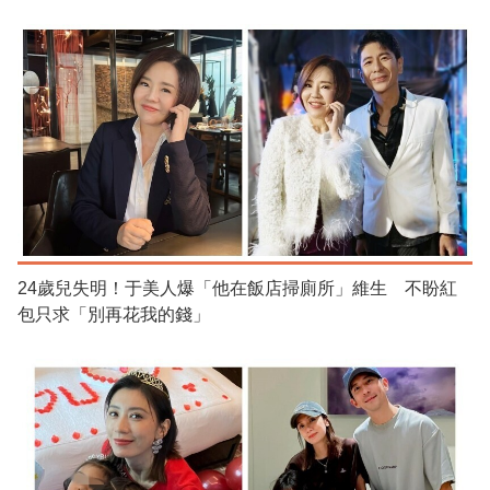
24歲兒失明！于美人爆「他在飯店掃廁所」維生 不盼紅
包只求「別再花我的錢」