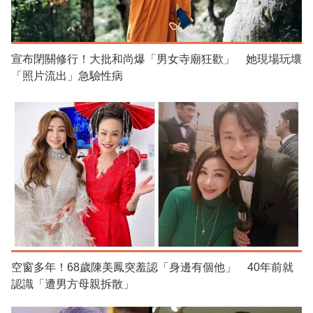
宣布閉關修行！大批和尚爆「男女寺廟狂歡」 她現場玩壞
「照片流出」急驗性病
空窗多年！68歲陳美鳳突羞認「身邊有個他」 40年前就
認識「遭男方母親拆散」