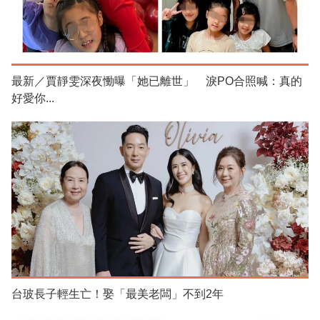
最新／賈靜雯深夜慟曝「她已離世」 淚PO合照喊：真的
好愛你...
台玻長子輕生亡！娶「最美老闆」不到2年