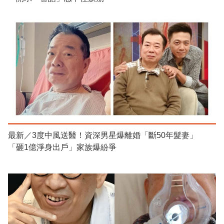
最新／3度中風送醫！資深男星爆離婚「斷50年髮妻」
「砸1億淨身出戶」家族爆紛爭