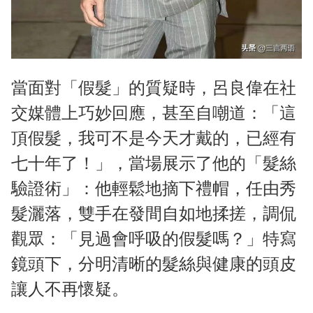
當面對「假髮」的質疑時，呂良偉在社
交媒體上巧妙回應，甚至自嘲道：「這
頂假髮，我可不是今天才戴的，已經有
七十年了！」，當場展示了他的「髮絲
驗證術」：他輕鬆地摘下禮帽，任由秀
髮灑落，雙手在發間自如地揉搓，調侃
觀眾：「見過會呼吸的假髮嗎？」特寫
鏡頭下，分明清晰的髮絲與健康的頭皮
讓人不再懷疑。