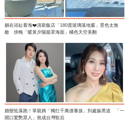
躺在浴缸看海❤️清新飯店「180度玻璃落地窗」景色太無
敵 傍晚「暖黃夕陽籠罩海面」橘色天空美翻
婚變尪落跑！單親媽「獨扛千萬債養孩」到處躲黑道 「一
開口驚艷眾人」熬成台灣歌后