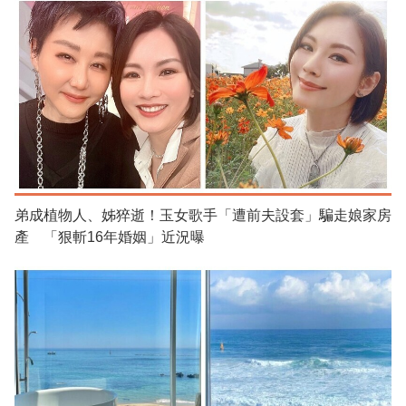
弟成植物人、姊猝逝！玉女歌手「遭前夫設套」騙走娘家房
產 「狠斬16年婚姻」近況曝