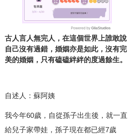
Powered by 
GliaStudios
古人言人無完人，在這個世界上誰敢說
M
u
自己沒有過錯，婚姻亦是如此，沒有完
t
美的婚姻，只有磕磕絆絆的度過餘生。
e
自述人：蘇阿姨
我今年60歲，自從孫子出生後，就一直
給兒子家帶娃，孫子現在都已經7歲