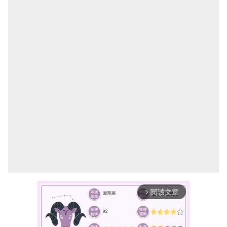
閱讀文章
arrow_forward_ios