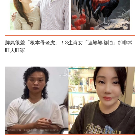
脾氣很差「根本母老虎」！3生肖女「連婆婆都怕」卻非常
旺夫旺家