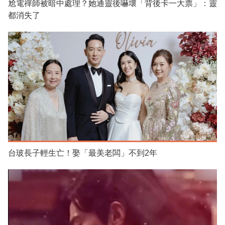
尬電禪師被暗中處理？她通靈後嚇壞「背後卡一大票」：靈
都消失了
台玻長子輕生亡！娶「最美老闆」不到2年