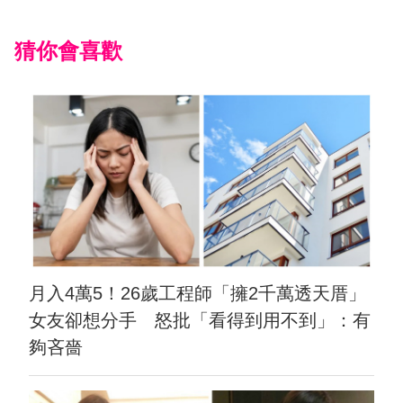
猜你會喜歡
月入4萬5！26歲工程師「擁2千萬透天厝」
女友卻想分手 怒批「看得到用不到」：有
夠吝嗇