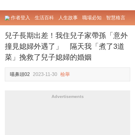
作者登入
生活百科
人生故事
職場必知
智慧格言
勵
兒子長期出差！我住兒子家帶孫「意外
撞見媳婦外遇了」 隔天我「煮了3道
菜」挽救了兒子媳婦的婚姻
喵鼻頭02
2023-11-30
檢舉
Advertisements