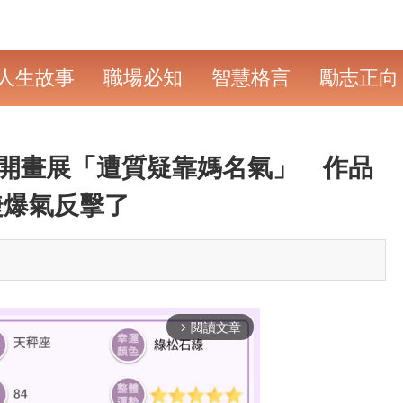
人生故事
職場必知
智慧格言
勵志正向
開畫展「遭質疑靠媽名氣」 作品
婕爆氣反擊了
閱讀文章
arrow_forward_ios