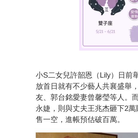
小S二女兒許韶恩（Lily）日前舉
放首日就有不少藝人共襄盛舉
友、郭台銘愛妻曾馨瑩等人。而
永婕，則與丈夫王兆杰砸下2萬
售一空，進帳預估破百萬。