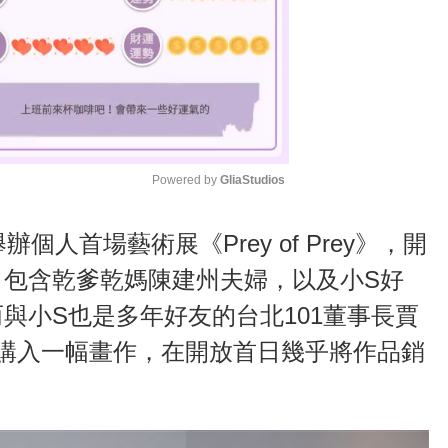
Powered by 
GliaStudios
M
辦個人首場藝術展《Prey of Prey》，開
u
，包含乾爹乾媽陳建州夫婦，以及小S好
t
與小S也是多年好友的台北101董事長賈
e
購入一幅畫作，在開放首日幾乎將作品銷