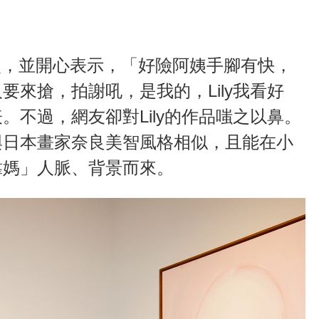
合照，並開心表示，「好險阿姨手腳有快，
要來搶，拍謝吼，是我的，Lily我看好
。不過，網友卻對Lily的作品嗤之以鼻。
與日本畫家奈良美智風格相似，且能在小
靠媽」人脈、背景而來。