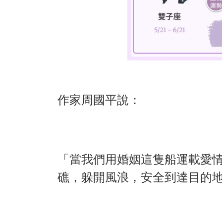
作家周國平說：
「當我們用婚姻這隻船運載愛
礁，躲開風浪，安全到達目的