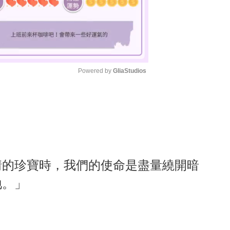
Powered by 
GliaStudios
M
u
t
e
情的珍寶時，我們的使命是盡量繞開暗
地。」