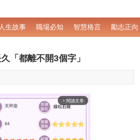
人生故事
職場必知
智慧格言
勵志正向
久「都離不開3個字」
閱讀文章
arrow_forward_ios