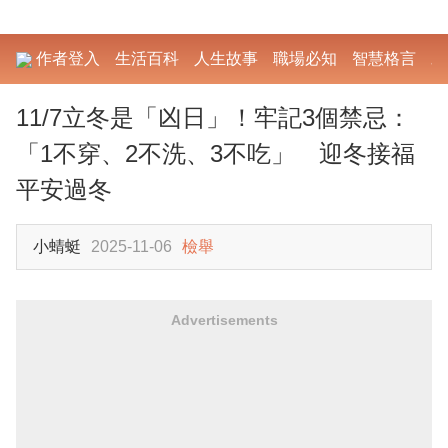
作者登入
生活百科
人生故事
職場必知
智慧格言
勵
11/7立冬是「凶日」！牢記3個禁忌：
「1不穿、2不洗、3不吃」 迎冬接福
平安過冬
小蜻蜓
2025-11-06
檢舉
Advertisements