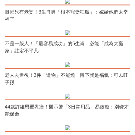
眼裡只有老婆！3生肖男「根本寵妻狂魔」：嫁給他們太幸
福了
不是一般人！「最容易成功」的5生肖 必能「成為大贏
家」註定不平凡
老人去世後！3件「遺物」不能燒 留下就是福氣：可以旺
子孫
44歲許維恩罹乳癌！醫示警「3日常用品」易致癌：別碰才
能保命