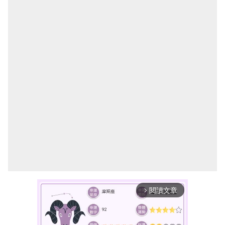
閱讀文章
arrow_forward_ios