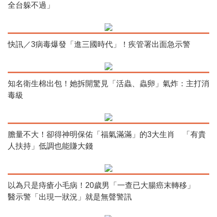
全台躲不過」
快訊／3病毒爆發「進三國時代」！疾管署出面急示警
知名衛生棉出包！她拆開驚見「活蟲、蟲卵」氣炸：主打消
毒級
膽量不大！卻得神明保佑「福氣滿滿」的3大生肖 「有貴
人扶持」低調也能賺大錢
以為只是痔瘡小毛病！20歲男「一查已大腸癌末轉移」
醫示警「出現一狀況」就是無聲警訊