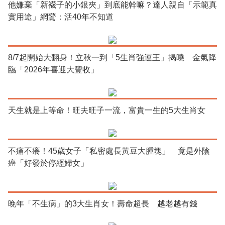
他嫌棄「新襪子的小銀夾」到底能幹嘛？達人親自「示範真
實用途」網驚：活40年不知道
8/7起開始大翻身！立秋一到「5生肖強運王」揭曉 金氣降
臨「2026年喜迎大豐收」
天生就是上等命！旺夫旺子一流，富貴一生的5大生肖女
不痛不癢！45歲女子「私密處長黃豆大腫塊」 竟是外陰
癌「好發於停經婦女」
晚年「不生病」的3大生肖女！壽命超長 越老越有錢