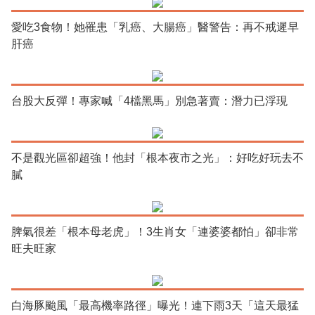
愛吃3食物！她罹患「乳癌、大腸癌」醫警告：再不戒遲早
肝癌
台股大反彈！專家喊「4檔黑馬」別急著賣：潛力已浮現
不是觀光區卻超強！他封「根本夜市之光」：好吃好玩去不
膩
脾氣很差「根本母老虎」！3生肖女「連婆婆都怕」卻非常
旺夫旺家
白海豚颱風「最高機率路徑」曝光！連下雨3天「這天最猛