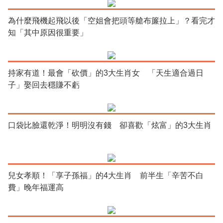
為什麼飛機起飛以後「空姐會把頭等艙布簾拉上」？看完才
知「其中原因很重要」
持家有道！最會「砍價」的3大生肖女 「天生適合過日
子」娶回去穩賺不虧
口袋比臉還乾淨！明明沒有錢 卻喜歡「炫富」的3大生肖
兒女孝順！「享子孫福」的4大生肖 前半生「辛苦不白
費」晚年福運高