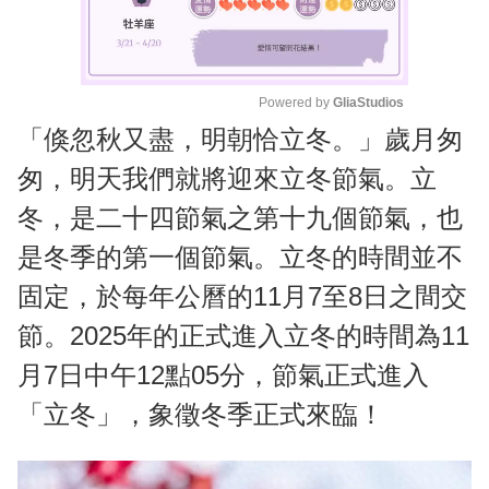
Powered by 
GliaStudios
「倏忽秋又盡，明朝恰立冬。」歲月匆
M
u
匆，明天我們就將迎來立冬節氣。立
t
冬，是二十四節氣之第十九個節氣，也
e
是冬季的第一個節氣。立冬的時間並不
固定，於每年公曆的11月7至8日之間交
節。2025年的正式進入立冬的時間為11
月7日中午12點05分，節氣正式進入
「立冬」，象徵冬季正式來臨！