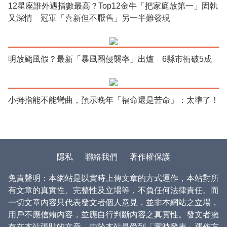
12星座誰外遇指數最高？Top12金牛「把家庭放第一」固執
又深情 冠軍「喜新但不厭舊」另一半難發現
明放颱風假？最新「暴風圈侵襲率」出爐 6縣市衝破5成
小拇指能不能彎曲，預示晚年「福命還是苦命」：太準了！
隱私
聯絡我們
著作權保護
免責聲明：本網站是以實時上傳文章的方式運作，本站對所
有文章的真實性、完整性及立場等，不負任何法律責任。而
一切文章內容只代表發文者個人意見，並非本網站之立場，
用戶不應信賴內容，並應自行判斷內容之真實性。發文者擁
有在本站張貼的文章。由於本站是受到「實時發表」運作方