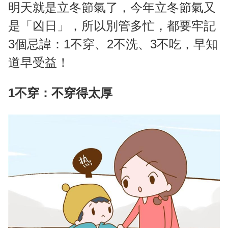
明天就是立冬節氣了，今年立冬節氣又
是「凶日」，所以別管多忙，都要牢記
3個忌諱：1不穿、2不洗、3不吃，早知
道早受益！
1不穿：不穿得太厚