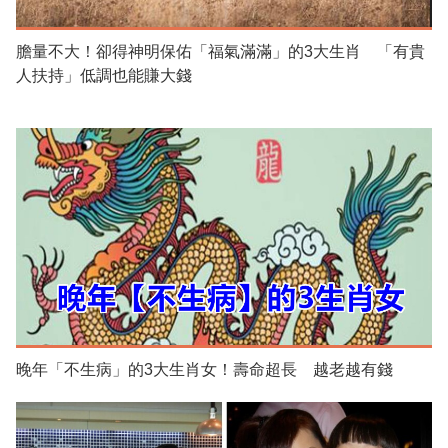
膽量不大！卻得神明保佑「福氣滿滿」的3大生肖 「有貴
人扶持」低調也能賺大錢
晚年「不生病」的3大生肖女！壽命超長 越老越有錢