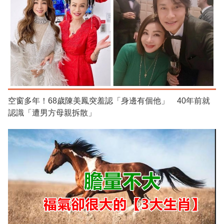
空窗多年！68歲陳美鳳突羞認「身邊有個他」 40年前就
認識「遭男方母親拆散」