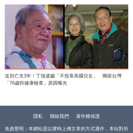
送別亡夫3年！丁強遺孀「不投靠美國兒女」 獨留台灣
「76歲拒健康檢查」原因曝光
隱私
聯絡我們
著作權保護
免責聲明：本網站是以實時上傳文章的方式運作，本站對所