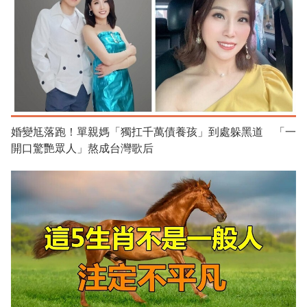
婚變尪落跑！單親媽「獨扛千萬債養孩」到處躲黑道 「一
開口驚艷眾人」熬成台灣歌后