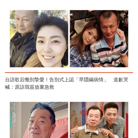
台語歌后慟別摯愛！告別式上認「早隱瞞病情」 道歉哭
喊：原諒我簽放棄急救