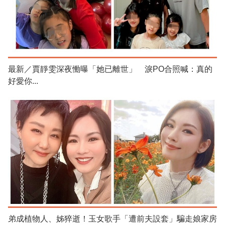
最新／賈靜雯深夜慟曝「她已離世」 淚PO合照喊：真的
好愛你...
弟成植物人、姊猝逝！玉女歌手「遭前夫設套」騙走娘家房