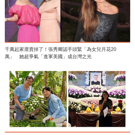
千萬起家厝賣掉了！張秀卿認手頭緊「為女兒月花20
萬」 她超爭氣「進軍美國」成台灣之光