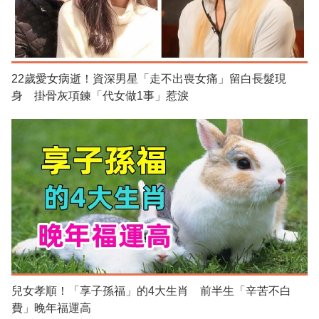
22歲愛女病逝！資深男星「走不出喪女痛」留白長髮現
身 掛骨灰項鍊「代女做1事」惹淚
兒女孝順！「享子孫福」的4大生肖 前半生「辛苦不白
費」晚年福運高