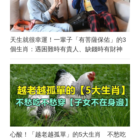
天生就很幸運！一輩子「有菩薩保佑」的3
個生肖：遇困難時有貴人、缺錢時有財神
心酸！「越老越孤單」的5大生肖 不愁吃