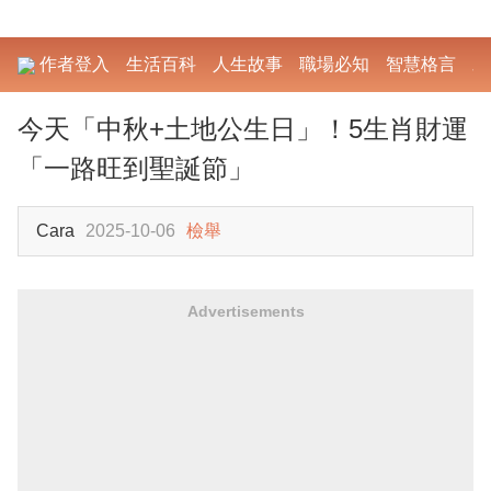
作者登入
生活百科
人生故事
職場必知
智慧格言
勵
今天「中秋+土地公生日」！5生肖財運
「一路旺到聖誕節」
Cara
2025-10-06
檢舉
Advertisements