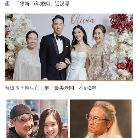
產 「狠斬16年婚姻」近況曝
台玻長子輕生亡！娶「最美老闆」不到2年