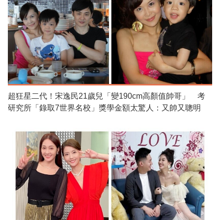
超狂星二代！宋逸民21歲兒「變190cm高顏值帥哥」 考
研究所「錄取7世界名校」獎學金額太驚人：又帥又聰明