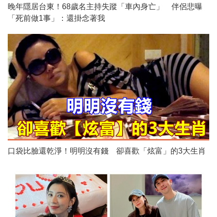
晚年隱居台東！68歲名主持失蹤「車內身亡」 伴侶悲曝
「死前做1事」：還掛念著我
口袋比臉還乾淨！明明沒有錢 卻喜歡「炫富」的3大生肖