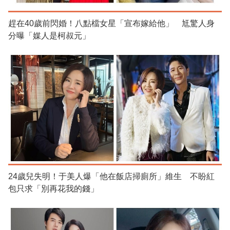
趕在40歲前閃婚！八點檔女星「宣布嫁給他」 尪驚人身
分曝「媒人是柯叔元」
24歲兒失明！于美人爆「他在飯店掃廁所」維生 不盼紅
包只求「別再花我的錢」