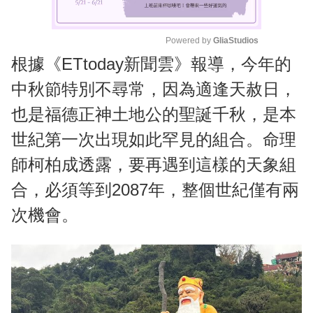
Powered by 
GliaStudios
根據《ETtoday新聞雲》報導，今年的
M
u
中秋節特別不尋常，因為適逢天赦日，
t
也是福德正神土地公的聖誕千秋，是本
e
世紀第一次出現如此罕見的組合。命理
師柯柏成透露，要再遇到這樣的天象組
合，必須等到2087年，整個世紀僅有兩
次機會。