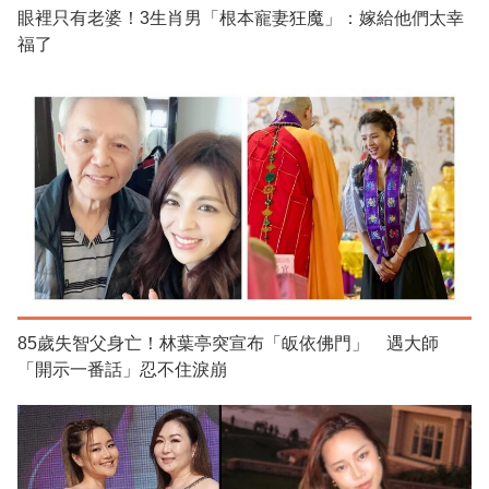
眼裡只有老婆！3生肖男「根本寵妻狂魔」：嫁給他們太幸
福了
85歲失智父身亡！林葉亭突宣布「皈依佛門」 遇大師
「開示一番話」忍不住淚崩