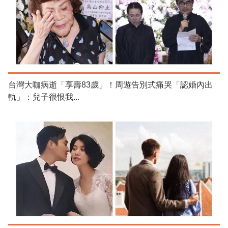
台灣大咖病逝「享壽83歲」！周遊告別式痛哭「認婚內出
軌」：兒子很恨我...