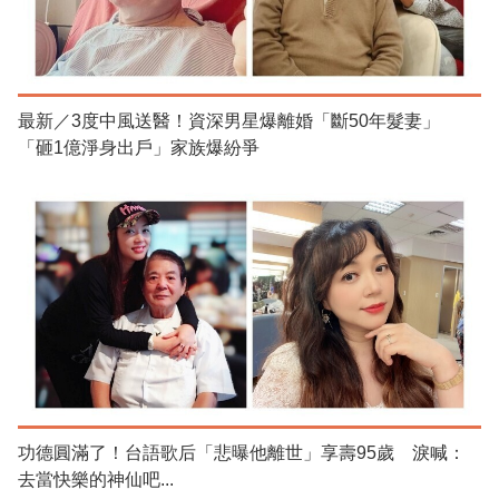
最新／3度中風送醫！資深男星爆離婚「斷50年髮妻」
「砸1億淨身出戶」家族爆紛爭
功德圓滿了！台語歌后「悲曝他離世」享壽95歲 淚喊：
去當快樂的神仙吧...