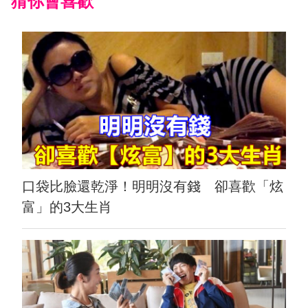
猜你會喜歡
口袋比臉還乾淨！明明沒有錢 卻喜歡「炫
富」的3大生肖