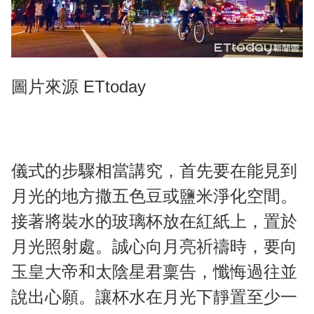
圖片來源 ETtoday
儀式的步驟相當講究，首先要在能見到
月光的地方撒五色豆或鹽米淨化空間。
接著將裝水的玻璃杯放在紅紙上，置於
月光照射處。誠心向月亮祈禱時，要向
玉皇大帝和太陰星君稟告，懺悔過往並
說出心願。讓杯水在月光下靜置至少一