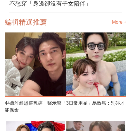
不愁穿「身邊卻沒有子女陪伴」
編輯精選推薦
More +
44歲許維恩罹乳癌！醫示警「3日常用品」易致癌：別碰才
能保命