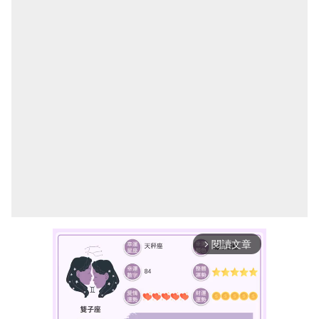
閱讀文章
arrow_forward_ios