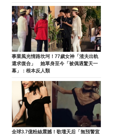
事業風光情路坎坷！77歲女神「渣夫出軌
還求復合」 她單身至今「被偶遇驚天一
幕」：根本反人類
全球3.7億粉絲震撼！歌壇天后「無預警宣