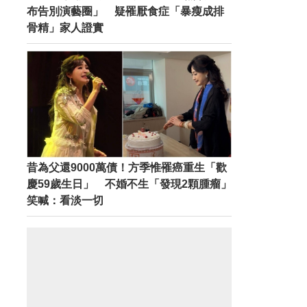
布告別演藝圈」 疑罹厭食症「暴瘦成排
骨精」家人證實
昔為父還9000萬債！方季惟罹癌重生「歡
慶59歲生日」 不婚不生「發現2顆腫瘤」
笑喊：看淡一切