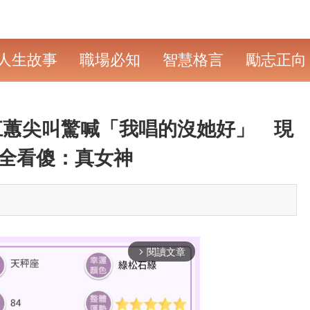
人生故事
職場必知
智慧格言
勵志正向
江蕙尖叫驚喊「我唱的沒她好」 現
絲全看傻：真女神
閱讀文章
arrow_forward_ios