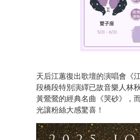
天后江蕙復出歌壇的演唱會《江
段橋段特別演繹已故音樂人林
黃鶯鶯的經典名曲《哭砂》，
光讓粉絲大感驚喜！