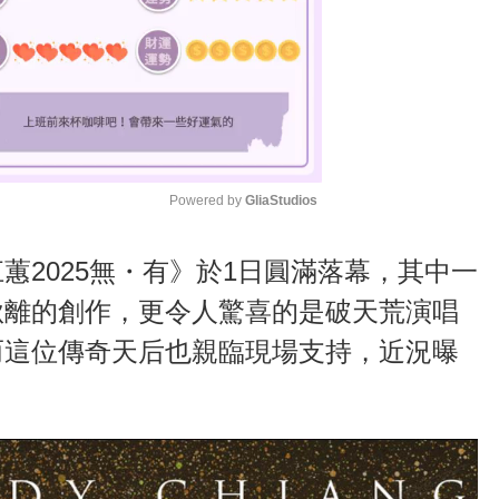
Powered by 
GliaStudios
M
蕙2025無・有》於1日圓滿落幕，其中一
u
秋離的創作，更令人驚喜的是破天荒演唱
t
而這位傳奇天后也親臨現場支持，近況曝
e