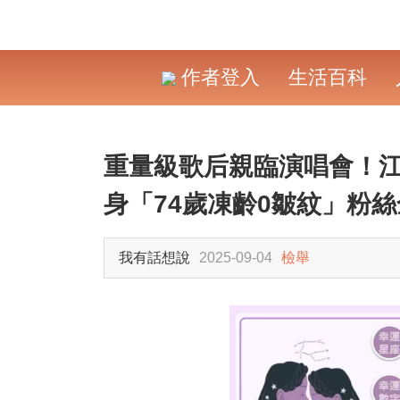
作者登入
生活百科
重量級歌后親臨演唱會！
身「74歲凍齡0皺紋」粉
我有話想說
2025-09-04
檢舉