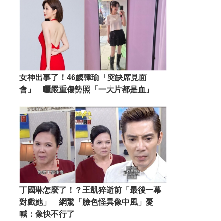
女神出事了！46歲韓瑜「突缺席見面
會」 曬嚴重傷勢照「一大片都是血」
丁國琳怎麼了！？王凱猝逝前「最後一幕
對戲她」 網驚「臉色怪異像中風」憂
喊：像快不行了