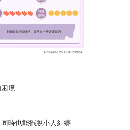
Powered by 
GliaStudios
M
u
t
的困境
e
，同時也能擺脫小人糾纏