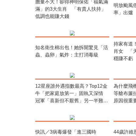
膽量不大！卻得神明保佑「福氣滿
明放颱風
滿」的3大生肖 「有貴人扶持」
率」出爐
低調也能賺大錢
持家有道
知名衛生棉出包！她拆開驚見「活
肖女 「
蟲、蟲卵」氣炸：主打消毒級
穩賺不虧
12星座誰外遇指數最高？Top12金
為什麼飛
牛「把家庭放第一」固執又深情
等艙布簾
冠軍「喜新但不厭舊」另一半難發
原因很重
現
快訊／3病毒爆發「進三國時
44歲許維