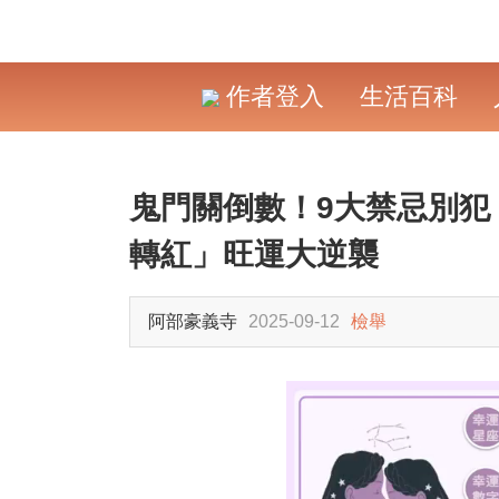
作者登入
生活百科
鬼門關倒數！9大禁忌別犯
轉紅」旺運大逆襲
阿部豪義寺
2025-09-12
檢舉