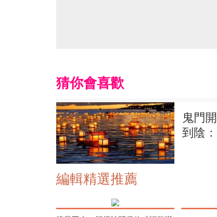
猜你會喜歡
鬼門開
到陰：
編輯精選推薦