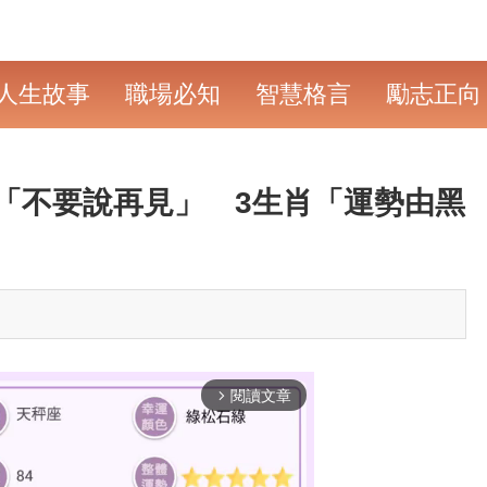
人生故事
職場必知
智慧格言
勵志正向
「不要說再見」 3生肖「運勢由黑
閱讀文章
arrow_forward_ios