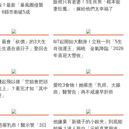
眼裡只有老婆！3生肖男「根本寵
假？最新「暴風圈侵襲
妻狂魔」：嫁給他們太幸福了
 6縣市衝破5成
！最會「砍價」的3大生
8/7起開始大翻身！立秋一到「5生
天生適合過日子」娶回去
肖強運王」揭曉 金氣降臨「2026
年喜迎大豐收」
機起飛以後「空姐會把頭
愛吃3食物！她罹患「乳癌、大腸
拉上」？看完才知「其中
癌」醫警告：再不戒遲早肝癌
要」
他嫌棄「新襪子的小銀夾」到底能
恩罹乳癌！醫示警「3日
幹嘛？達人親自「示範真實用途」