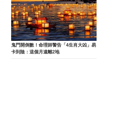
鬼門開倒數！命理師警告「4生肖大凶」易
卡到陰：這個月遠離2地