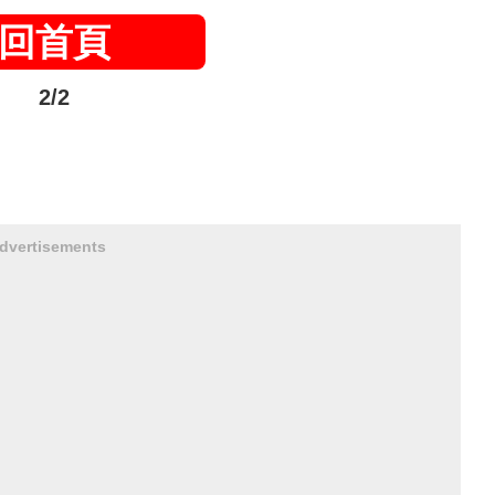
回首頁
2/2
dvertisements