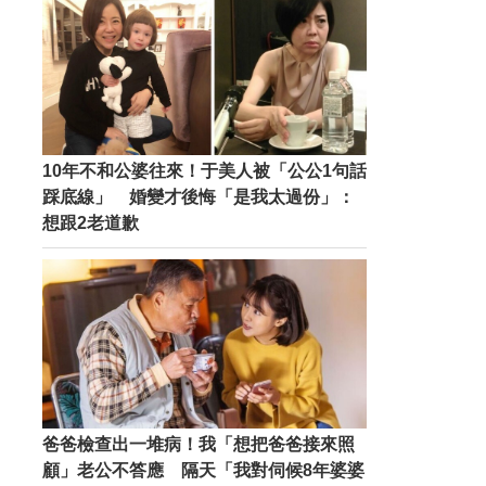
10年不和公婆往來！于美人被「公公1句話
踩底線」 婚變才後悔「是我太過份」：
想跟2老道歉
爸爸檢查出一堆病！我「想把爸爸接來照
顧」老公不答應 隔天「我對伺候8年婆婆