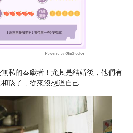
Powered by 
GliaStudios
M
是無私的奉獻者！尤其是結婚後，他們有
u
和孩子，從來沒想過自己...
t
e