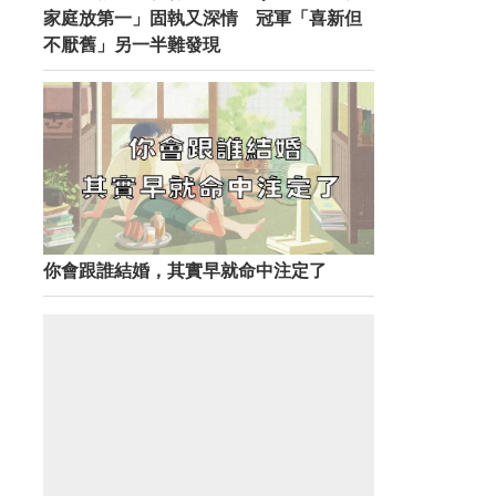
家庭放第一」固執又深情 冠軍「喜新但
不厭舊」另一半難發現
你會跟誰結婚，其實早就命中注定了