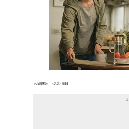
示意圖來源：《溟溟》劇照
A