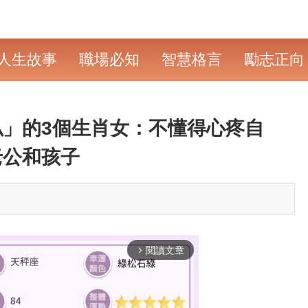
人生故事
職場必知
智慧格言
勵志正向
」的3個生肖女：不懂得心疼自
老公和孩子
閱讀文章
arrow_forward_ios