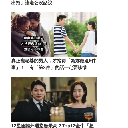
出招」讓老公沒話說
真正寵老婆的男人，才捨得「為妳做這6件
事」！ 有「第3件」的話一定要珍惜
12星座誰外遇指數最高？Top12金牛「把