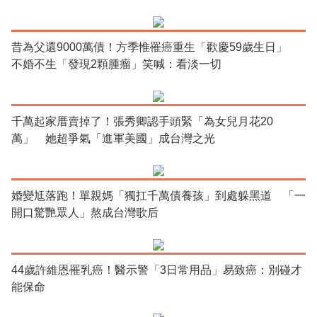
昔為父還9000萬債！方季惟罹癌重生「歡慶59歲生日」
不婚不生「發現2顆腫瘤」笑喊：看淡一切
千萬起家厝賣掉了！張秀卿認手頭緊「為女兒月花20
萬」 她超爭氣「進軍美國」成台灣之光
婚變尪落跑！單親媽「獨扛千萬債養孩」到處躲黑道 「一
開口驚艷眾人」熬成台灣歌后
44歲許維恩罹乳癌！醫示警「3日常用品」易致癌：別碰才
能保命