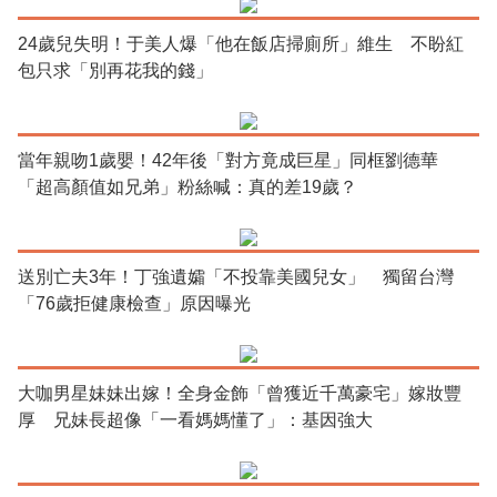
24歲兒失明！于美人爆「他在飯店掃廁所」維生 不盼紅
包只求「別再花我的錢」
當年親吻1歲嬰！42年後「對方竟成巨星」同框劉德華
「超高顏值如兄弟」粉絲喊：真的差19歲？
送別亡夫3年！丁強遺孀「不投靠美國兒女」 獨留台灣
「76歲拒健康檢查」原因曝光
大咖男星妹妹出嫁！全身金飾「曾獲近千萬豪宅」嫁妝豐
厚 兄妹長超像「一看媽媽懂了」：基因強大