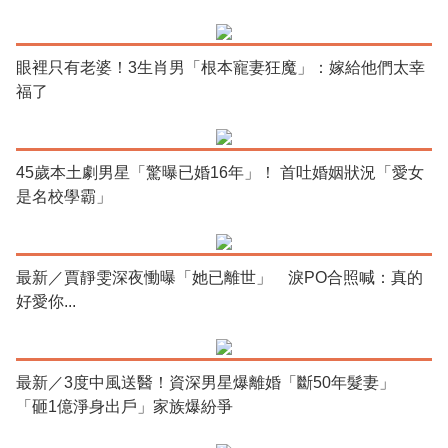
眼裡只有老婆！3生肖男「根本寵妻狂魔」：嫁給他們太幸
福了
45歲本土劇男星「驚曝已婚16年」！ 首吐婚姻狀況「愛女
是名校學霸」
最新／賈靜雯深夜慟曝「她已離世」 淚PO合照喊：真的
好愛你...
最新／3度中風送醫！資深男星爆離婚「斷50年髮妻」
「砸1億淨身出戶」家族爆紛爭