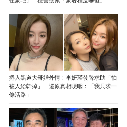
住豪宅」 檢警搜索「豪奢程度嚇傻」
捲入黑道大哥婚外情！李妍瑾發聲求助「怕
被人給幹掉」 還原真相哽咽：「我只求一
條活路」