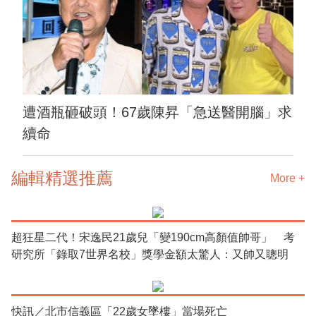
遭酒瓶砸破頭！67歲陳昇「急送醫開腦」求
續命
編輯精選推薦
More +
超狂星二代！宋逸民21歲兒「變190cm高顏值帥哥」 考
研究所「錄取7世界名校」獎學金額太驚人：又帥又聰明
快訊／北市信義區「22歲女墜樓」當場死亡