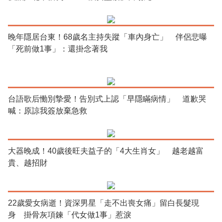
晚年隱居台東！68歲名主持失蹤「車內身亡」 伴侶悲曝
「死前做1事」：還掛念著我
台語歌后慟別摯愛！告別式上認「早隱瞞病情」 道歉哭
喊：原諒我簽放棄急救
大器晚成！40歲後旺夫益子的「4大生肖女」 越老越富
貴、越招財
22歲愛女病逝！資深男星「走不出喪女痛」留白長髮現
身 掛骨灰項鍊「代女做1事」惹淚