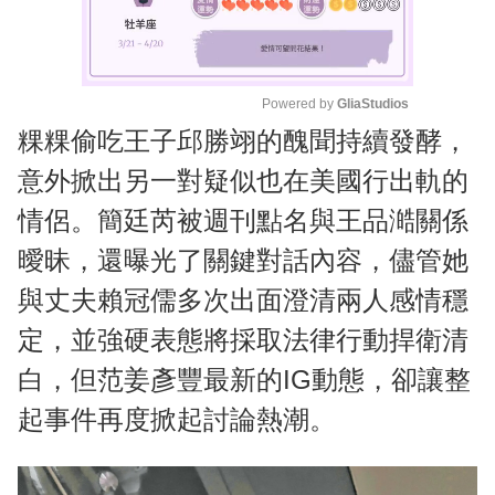
Powered by 
GliaStudios
粿粿偷吃王子邱勝翊的醜聞持續發酵，
M
u
意外掀出另一對疑似也在美國行出軌的
t
情侶。簡廷芮被週刊點名與王品澔關係
e
曖昧，還曝光了關鍵對話內容，儘管她
與丈夫賴冠儒多次出面澄清兩人感情穩
定，並強硬表態將採取法律行動捍衛清
白，但范姜彥豐最新的IG動態，卻讓整
起事件再度掀起討論熱潮。