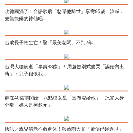
功德圓滿了！台語歌后「悲曝他離世」享壽95歲 淚喊：
去當快樂的神仙吧...
台玻長子輕生亡！娶「最美老闆」不到2年
台灣大咖病逝「享壽83歲」！周遊告別式痛哭「認婚內出
軌」：兒子很恨我...
趕在40歲前閃婚！八點檔女星「宣布嫁給他」 尪驚人身
分曝「媒人是柯叔元」
快訊／親兒啃老不敢退休！演藝圈大咖「驚傳已經過世」