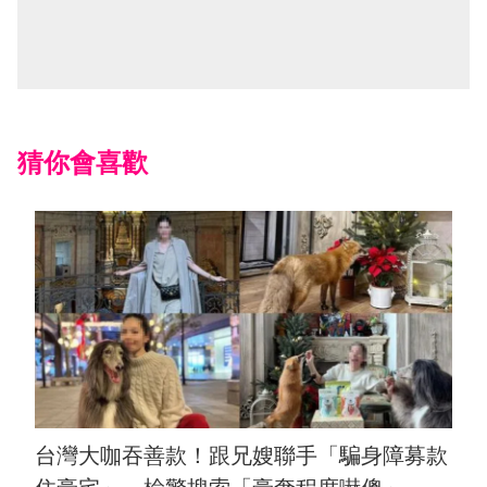
猜你會喜歡
台灣大咖吞善款！跟兄嫂聯手「騙身障募款