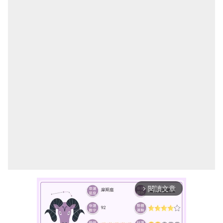
閱讀文章
arrow_forward_ios