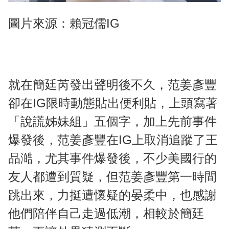
圖片來源：賴冠儒IG
就在簡廷芮發出聲明後不久，范姜彥豐
卻在IG限時動態貼出便利貼，上頭寫著
「說謊姊妹組」五個字，加上先前事件
爆發後，范姜彥豐在IG上取消追蹤了王
品澔，尤其事件爆發後，不少美國行的
友人都遭到質疑，但范姜彥豐第一時間
跳出來，力挺遭懷疑的晏柔中，也感謝
他們陪伴自己走過低潮，相較於簡廷