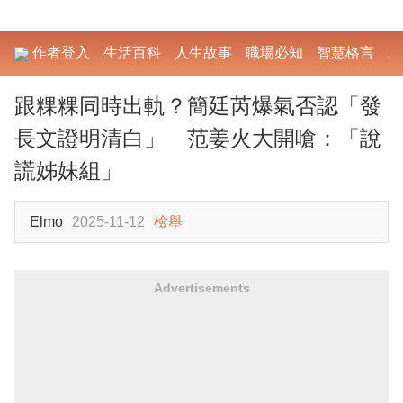
作者登入
生活百科
人生故事
職場必知
智慧格言
勵
跟粿粿同時出軌？簡廷芮爆氣否認「發
長文證明清白」 范姜火大開嗆：「說
謊姊妹組」
Elmo
2025-11-12
檢舉
Advertisements