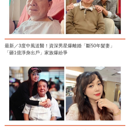
最新／3度中風送醫！資深男星爆離婚「斷50年髮妻」
「砸1億淨身出戶」家族爆紛爭