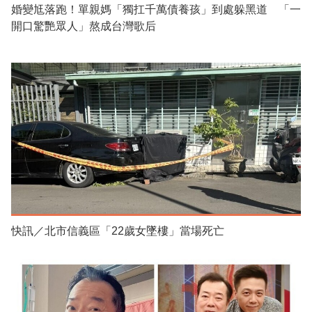
婚變尪落跑！單親媽「獨扛千萬債養孩」到處躲黑道 「一
開口驚艷眾人」熬成台灣歌后
快訊／北市信義區「22歲女墜樓」當場死亡