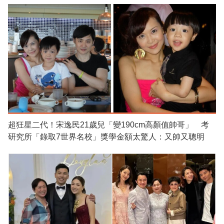
超狂星二代！宋逸民21歲兒「變190cm高顏值帥哥」 考
研究所「錄取7世界名校」獎學金額太驚人：又帥又聰明