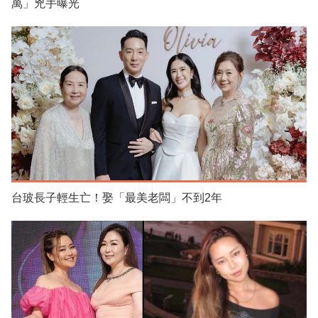
萬」兇手曝光
台玻長子輕生亡！娶「最美老闆」不到2年