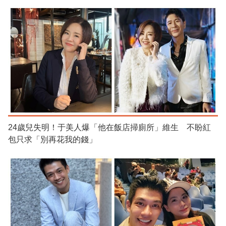
24歲兒失明！于美人爆「他在飯店掃廁所」維生 不盼紅
包只求「別再花我的錢」