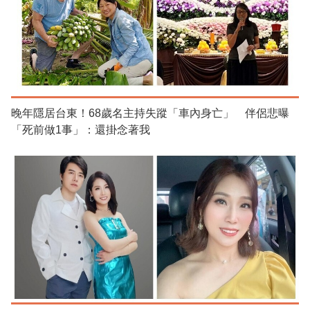
晚年隱居台東！68歲名主持失蹤「車內身亡」 伴侶悲曝
「死前做1事」：還掛念著我