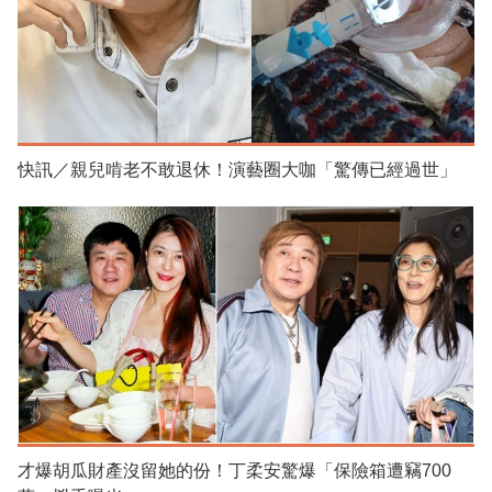
快訊／親兒啃老不敢退休！演藝圈大咖「驚傳已經過世」
才爆胡瓜財產沒留她的份！丁柔安驚爆「保險箱遭竊700