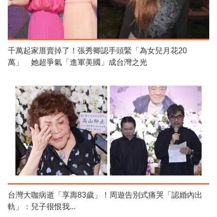
千萬起家厝賣掉了！張秀卿認手頭緊「為女兒月花20
萬」 她超爭氣「進軍美國」成台灣之光
台灣大咖病逝「享壽83歲」！周遊告別式痛哭「認婚內出
軌」：兒子很恨我...