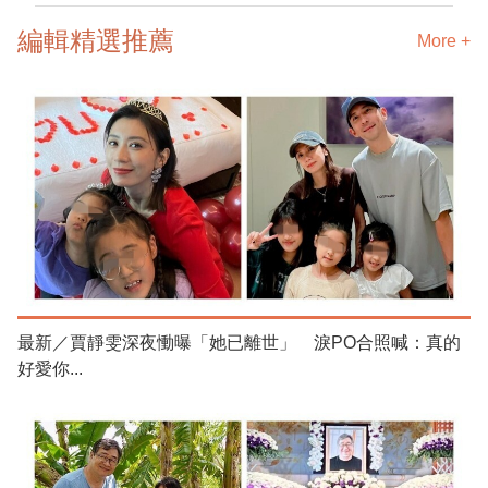
編輯精選推薦
More +
最新／賈靜雯深夜慟曝「她已離世」 淚PO合照喊：真的
好愛你...