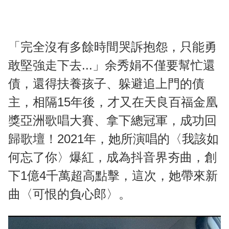
「完全沒有多餘時間哭訴抱怨，只能勇
敢堅強走下去...」余秀娟不僅要幫忙還
債，還得扶養孩子、躲避追上門的債
主，相隔15年後，才又在天良百福金凰
獎亞洲歌唱大賽、拿下總冠軍，成功回
歸歌壇！2021年，她所演唱的〈我該如
何忘了你〉爆紅，成為抖音界夯曲，創
下1億4千萬超高點擊，這次，她帶來新
曲〈可恨的負心郎〉。