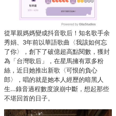
Powered by 
GliaStudios
從單親媽媽變成抖音歌后！知名歌手余
M
u
秀娟、3年前以華語歌曲〈我該如何忘
t
了你〉，創下了破億超高點閱數，獲封
e
為「台灣歌后」，在星馬擁有眾多粉
絲，近日她推出新歌〈可恨的負心
郎〉，唱的就是她本人經歷的暗黑人
生...錄音過程數度淚崩中斷，想起那些
不堪回首的日子。