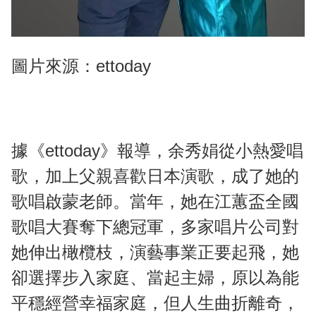
圖片來源：ettoday
據《ettoday》報導，余秀娟從小熱愛唱
歌，加上父親喜歡日本演歌，成了她的
歌唱啟蒙老師。當年，她在江蕙盃全國
歌唱大賽奪下總冠軍，多家唱片公司對
她伸出橄欖枝，演藝事業正要起飛，她
卻選擇步入家庭、當起主婦，原以為能
平穩經營幸福家庭，但人生曲折離奇，