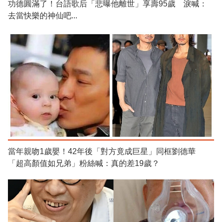
功德圓滿了！台語歌后「悲曝他離世」享壽95歲 淚喊：
去當快樂的神仙吧...
當年親吻1歲嬰！42年後「對方竟成巨星」同框劉德華
「超高顏值如兄弟」粉絲喊：真的差19歲？