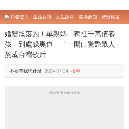
作者登入
生活百科
人生故事
職場必知
智慧格言
勵
婚變尪落跑！單親媽「獨扛千萬債養
孩」到處躲黑道 「一開口驚艷眾人」
熬成台灣歌后
不要問我吃什麼
2024-07-24
檢舉
Advertisements