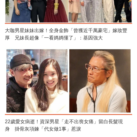
大咖男星妹妹出嫁！全身金飾「曾獲近千萬豪宅」嫁妝豐
厚 兄妹長超像「一看媽媽懂了」：基因強大
22歲愛女病逝！資深男星「走不出喪女痛」留白長髮現
身 掛骨灰項鍊「代女做1事」惹淚