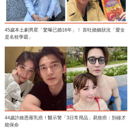
45歲本土劇男星「驚曝已婚16年」！ 首吐婚姻狀況「愛女
是名校學霸」
44歲許維恩罹乳癌！醫示警「3日常用品」易致癌：別碰才
能保命