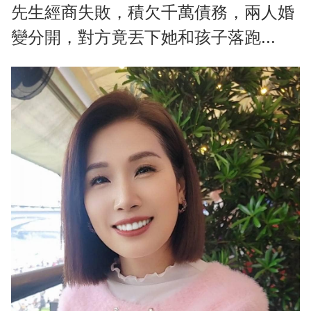
先生經商失敗，積欠千萬債務，兩人婚
變分開，對方竟丟下她和孩子落跑...