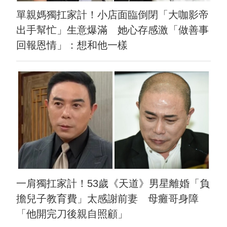
單親媽獨扛家計！小店面臨倒閉「大咖影帝
出手幫忙」生意爆滿 她心存感激「做善事
回報恩情」：想和他一樣
一肩獨扛家計！53歲《天道》男星離婚「負
擔兒子教育費」太感謝前妻 母癱哥身障
「他開完刀後親自照顧」