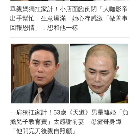
單親媽獨扛家計！小店面臨倒閉「大咖影帝
出手幫忙」生意爆滿 她心存感激「做善事
回報恩情」：想和他一樣
一肩獨扛家計！53歲《天道》男星離婚「負
擔兒子教育費」太感謝前妻 母癱哥身障
「他開完刀後親自照顧」