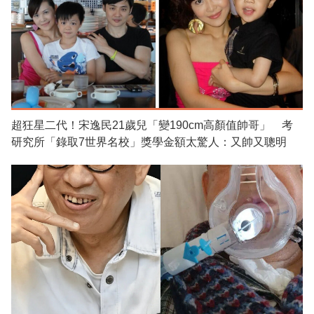
超狂星二代！宋逸民21歲兒「變190cm高顏值帥哥」 考
研究所「錄取7世界名校」獎學金額太驚人：又帥又聰明