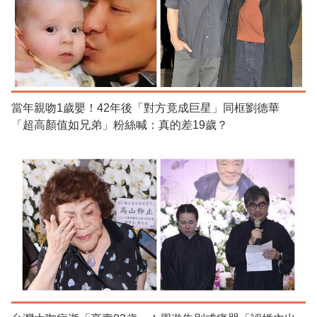
當年親吻1歲嬰！42年後「對方竟成巨星」同框劉德華
「超高顏值如兄弟」粉絲喊：真的差19歲？