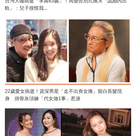
台灣大咖病逝「享壽83歲」！周遊告別式痛哭「認婚內出
軌」：兒子很恨我...
22歲愛女病逝！資深男星「走不出喪女痛」留白長髮現
身 掛骨灰項鍊「代女做1事」惹淚