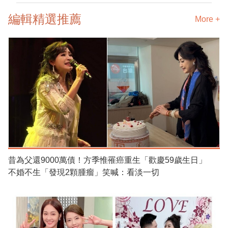
編輯精選推薦
More +
昔為父還9000萬債！方季惟罹癌重生「歡慶59歲生日」
不婚不生「發現2顆腫瘤」笑喊：看淡一切