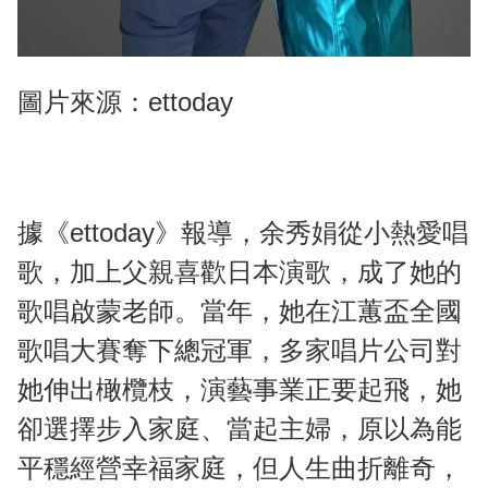
圖片來源：ettoday
據《ettoday》報導，余秀娟從小熱愛唱
歌，加上父親喜歡日本演歌，成了她的
歌唱啟蒙老師。當年，她在江蕙盃全國
歌唱大賽奪下總冠軍，多家唱片公司對
她伸出橄欖枝，演藝事業正要起飛，她
卻選擇步入家庭、當起主婦，原以為能
平穩經營幸福家庭，但人生曲折離奇，