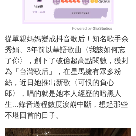
Powered by 
GliaStudios
從單親媽媽變成抖音歌后！知名歌手余
M
u
秀娟、3年前以華語歌曲〈我該如何忘
t
了你〉，創下了破億超高點閱數，獲封
e
為「台灣歌后」，在星馬擁有眾多粉
絲，近日她推出新歌〈可恨的負心
郎〉，唱的就是她本人經歷的暗黑人
生...錄音過程數度淚崩中斷，想起那些
不堪回首的日子。