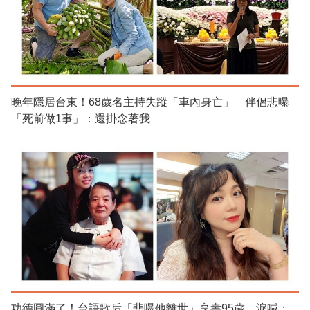
晚年隱居台東！68歲名主持失蹤「車內身亡」 伴侶悲曝
「死前做1事」：還掛念著我
功德圓滿了！台語歌后「悲曝他離世」享壽95歲 淚喊：