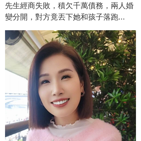
先生經商失敗，積欠千萬債務，兩人婚
變分開，對方竟丟下她和孩子落跑...