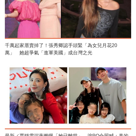
千萬起家厝賣掉了！張秀卿認手頭緊「為女兒月花20
萬」 她超爭氣「進軍美國」成台灣之光
最新／賈靜雯深夜慟曝「她已離世」 淚PO合照喊：真的