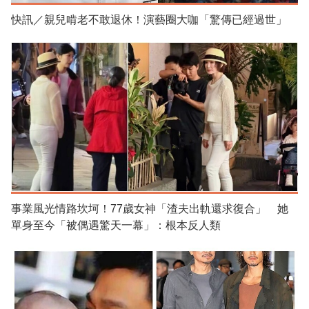
快訊／親兒啃老不敢退休！演藝圈大咖「驚傳已經過世」
事業風光情路坎坷！77歲女神「渣夫出軌還求復合」 她
單身至今「被偶遇驚天一幕」：根本反人類