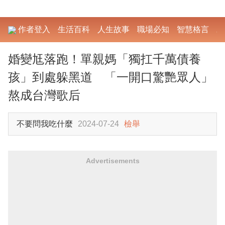
作者登入
生活百科
人生故事
職場必知
智慧格言
勵
婚變尪落跑！單親媽「獨扛千萬債養
孩」到處躲黑道 「一開口驚艷眾人」
熬成台灣歌后
不要問我吃什麼
2024-07-24
檢舉
Advertisements