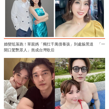
婚變尪落跑！單親媽「獨扛千萬債養孩」到處躲黑道 「一
開口驚艷眾人」熬成台灣歌后