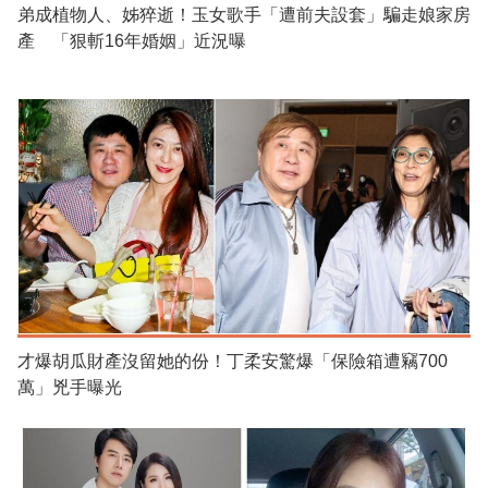
弟成植物人、姊猝逝！玉女歌手「遭前夫設套」騙走娘家房
產 「狠斬16年婚姻」近況曝
才爆胡瓜財產沒留她的份！丁柔安驚爆「保險箱遭竊700
萬」兇手曝光