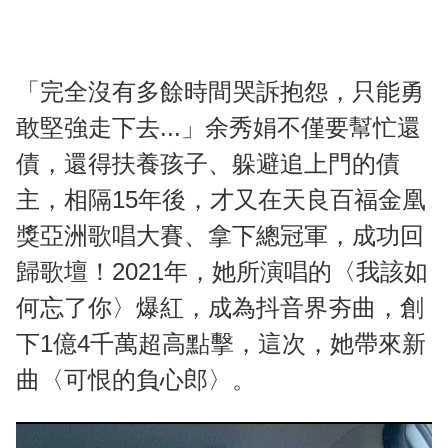
「完全沒有多餘時間哭訴抱怨，只能勇
敢堅強走下去...」余秀娟不僅要幫忙還
債，還得扶養孩子、躲避追上門的債
主，相隔15年後，才又在天良百福金凰
獎亞洲歌唱大賽、拿下總冠軍，成功回
歸歌壇！2021年，她所演唱的〈我該如
何忘了你〉爆紅，成為抖音界夯曲，創
下1億4千萬超高點擊，這次，她帶來新
曲〈可恨的負心郎〉。