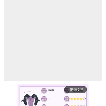
閱讀文章
arrow_forward_ios