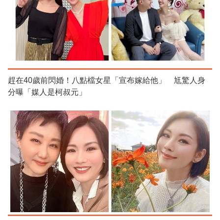
趕在40歲前閃婚！八點檔女星「宣布嫁給他」 尪驚人身
分曝「媒人是柯叔元」