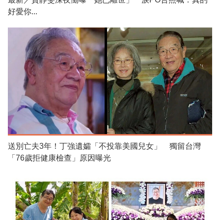
好愛你...
送別亡夫3年！丁強遺孀「不投靠美國兒女」 獨留台灣
「76歲拒健康檢查」原因曝光