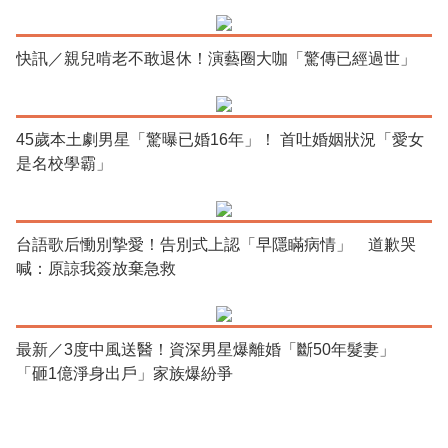
快訊／親兒啃老不敢退休！演藝圈大咖「驚傳已經過世」
45歲本土劇男星「驚曝已婚16年」！ 首吐婚姻狀況「愛女
是名校學霸」
台語歌后慟別摯愛！告別式上認「早隱瞞病情」 道歉哭
喊：原諒我簽放棄急救
最新／3度中風送醫！資深男星爆離婚「斷50年髮妻」
「砸1億淨身出戶」家族爆紛爭