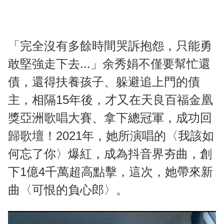
「完全沒有多餘時間哭訴抱怨，只能勇
敢堅強走下去...」余秀娟不僅要幫忙還
債，還得扶養孩子、躲避追上門的債
主，相隔15年後，才又在天良百福金凰
獎亞洲歌唱大賽、拿下總冠軍，成功回
歸歌壇！2021年，她所演唱的〈我該如
何忘了你〉爆紅，成為抖音界夯曲，創
下1億4千萬超高點擊，這次，她帶來新
曲〈可恨的負心郎〉。