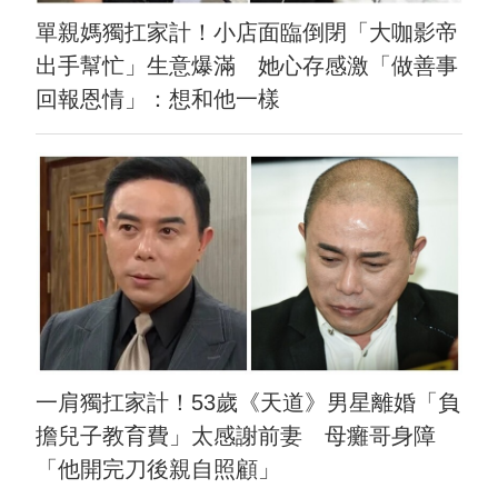
單親媽獨扛家計！小店面臨倒閉「大咖影帝
出手幫忙」生意爆滿 她心存感激「做善事
回報恩情」：想和他一樣
一肩獨扛家計！53歲《天道》男星離婚「負
擔兒子教育費」太感謝前妻 母癱哥身障
「他開完刀後親自照顧」