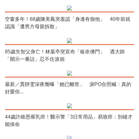
空窗多年！68歲陳美鳳突羞認「身邊有個他」 40年前就
認識「遭男方母親拆散」
85歲失智父身亡！林葉亭突宣布「皈依佛門」 遇大師
「開示一番話」忍不住淚崩
最新／賈靜雯深夜慟曝「她已離世」 淚PO合照喊：真的
好愛你...
44歲許維恩罹乳癌！醫示警「3日常用品」易致癌：別碰才
能保命