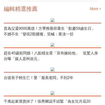
編輯精選推薦
More +
昔為父還9000萬債！方季惟罹癌重生「歡慶59歲生日」
不婚不生「發現2顆腫瘤」笑喊：看淡一切
趕在40歲前閃婚！八點檔女星「宣布嫁給他」 尪驚人身
分曝「媒人是柯叔元」
台玻長子輕生亡！娶「最美老闆」不到2年
千萬起家厝賣掉了！張秀卿認手頭緊「為女兒月花20