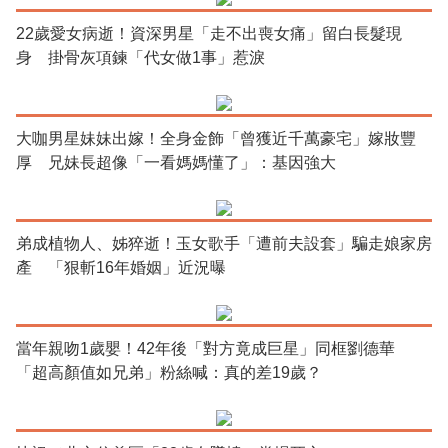
22歲愛女病逝！資深男星「走不出喪女痛」留白長髮現
身 掛骨灰項鍊「代女做1事」惹淚
大咖男星妹妹出嫁！全身金飾「曾獲近千萬豪宅」嫁妝豐
厚 兄妹長超像「一看媽媽懂了」：基因強大
弟成植物人、姊猝逝！玉女歌手「遭前夫設套」騙走娘家房
產 「狠斬16年婚姻」近況曝
當年親吻1歲嬰！42年後「對方竟成巨星」同框劉德華
「超高顏值如兄弟」粉絲喊：真的差19歲？