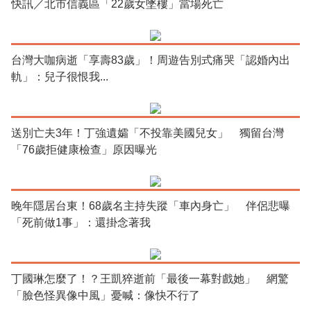
快訊／北市信義區「22歲女墜樓」當場死亡
台灣大咖病逝「享壽83歲」！周遊告別式痛哭「認婚內出
軌」：兒子很恨我...
送別亡夫3年！丁強遺孀「不投靠美國兒女」 獨留台灣
「76歲拒健康檢查」原因曝光
晚年隱居台東！68歲名主持失蹤「車內身亡」 伴侶悲曝
「死前做1事」：還掛念著我
丁國琳怎麼了！？王凱猝逝前「最後一幕對戲她」 網驚
「臉色怪異像中風」憂喊：像快不行了