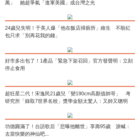
萬」 她超爭氣「進軍美國」成台灣之光
24歲兒失明！于美人爆「他在飯店掃廁所」維生 不盼紅
包只求「別再花我的錢」
好市多出包了！1產品「緊急下架召回」官方發聲明：立刻
停止食用
超狂星二代！宋逸民21歲兒「變190cm高顏值帥哥」 考
研究所「錄取7世界名校」獎學金額太驚人：又帥又聰明
功德圓滿了！台語歌后「悲曝他離世」享壽95歲 淚喊：
去當快樂的神仙吧...