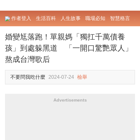
作者登入
生活百科
人生故事
職場必知
智慧格言
勵
婚變尪落跑！單親媽「獨扛千萬債養
孩」到處躲黑道 「一開口驚艷眾人」
熬成台灣歌后
不要問我吃什麼
2024-07-24
檢舉
Advertisements