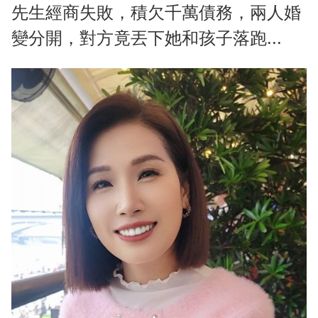
先生經商失敗，積欠千萬債務，兩人婚
變分開，對方竟丟下她和孩子落跑...