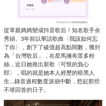
Powered by 
GliaStudios
從單親媽媽變成抖音歌后！知名歌手余
M
u
秀娟、3年前以華語歌曲〈我該如何忘
t
了你〉，創下了破億超高點閱數，獲封
e
為「台灣歌后」，在星馬擁有眾多粉
絲，近日她推出新歌〈可恨的負心
郎〉，唱的就是她本人經歷的暗黑人
生...錄音過程數度淚崩中斷，想起那些
不堪回首的日子。