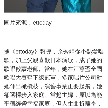
圖片來源：ettoday
據《ettoday》報導，余秀娟從小熱愛唱
歌，加上父親喜歡日本演歌，成了她的
歌唱啟蒙老師。當年，她在江蕙盃全國
歌唱大賽奪下總冠軍，多家唱片公司對
她伸出橄欖枝，演藝事業正要起飛，她
卻選擇步入家庭、當起主婦，原以為能
平穩經營幸福家庭，但人生曲折離奇，