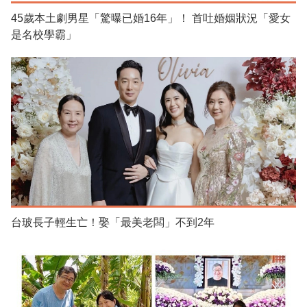
45歲本土劇男星「驚曝已婚16年」！ 首吐婚姻狀況「愛女
是名校學霸」
台玻長子輕生亡！娶「最美老闆」不到2年