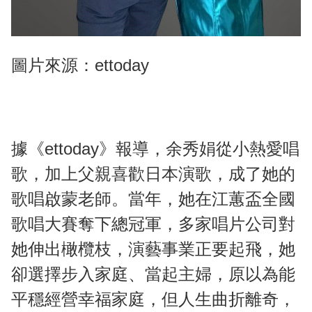
圖片來源：ettoday
據《ettoday》報導，余秀娟從小熱愛唱
歌，加上父親喜歡日本演歌，成了她的
歌唱啟蒙老師。當年，她在江蕙盃全國
歌唱大賽奪下總冠軍，多家唱片公司對
她伸出橄欖枝，演藝事業正要起飛，她
卻選擇步入家庭、當起主婦，原以為能
平穩經營幸福家庭，但人生曲折離奇，