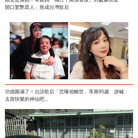
開口驚艷眾人」熬成台灣歌后
功德圓滿了！台語歌后「悲曝他離世」享壽95歲 淚喊：
去當快樂的神仙吧...