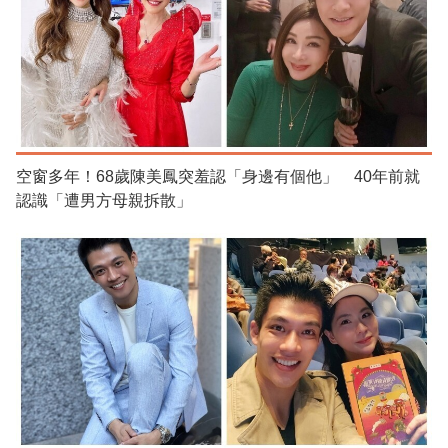
空窗多年！68歲陳美鳳突羞認「身邊有個他」 40年前就
認識「遭男方母親拆散」