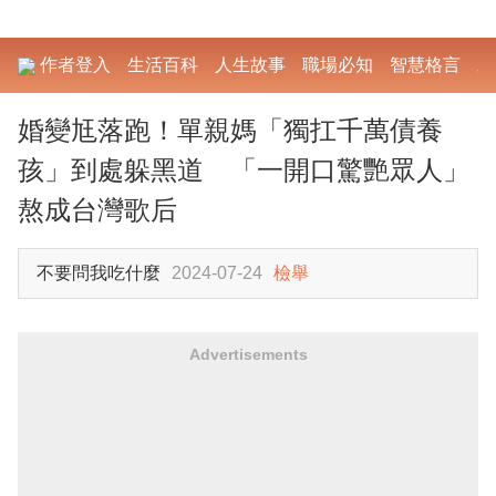
作者登入
生活百科
人生故事
職場必知
智慧格言
勵
婚變尪落跑！單親媽「獨扛千萬債養
孩」到處躲黑道 「一開口驚艷眾人」
熬成台灣歌后
不要問我吃什麼
2024-07-24
檢舉
Advertisements