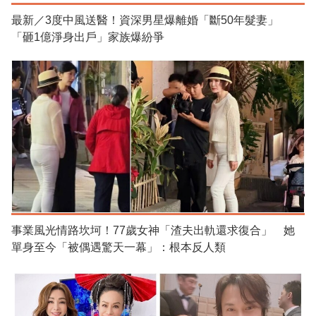
最新／3度中風送醫！資深男星爆離婚「斷50年髮妻」
「砸1億淨身出戶」家族爆紛爭
事業風光情路坎坷！77歲女神「渣夫出軌還求復合」 她
單身至今「被偶遇驚天一幕」：根本反人類