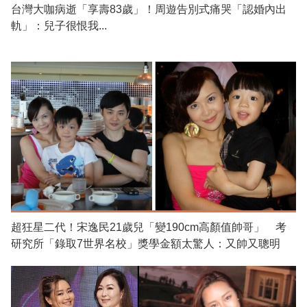
台灣大咖病逝「享壽83歲」！周遊告別式痛哭「認婚內出
軌」：兒子很恨我...
超狂星二代！宋逸民21歲兒「變190cm高顏值帥哥」 考
研究所「錄取7世界名校」獎學金額太驚人：又帥又聰明