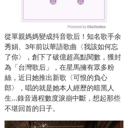
Powered by 
GliaStudios
從單親媽媽變成抖音歌后！知名歌手余
M
u
秀娟、3年前以華語歌曲〈我該如何忘
t
了你〉，創下了破億超高點閱數，獲封
e
為「台灣歌后」，在星馬擁有眾多粉
絲，近日她推出新歌〈可恨的負心
郎〉，唱的就是她本人經歷的暗黑人
生...錄音過程數度淚崩中斷，想起那些
不堪回首的日子。