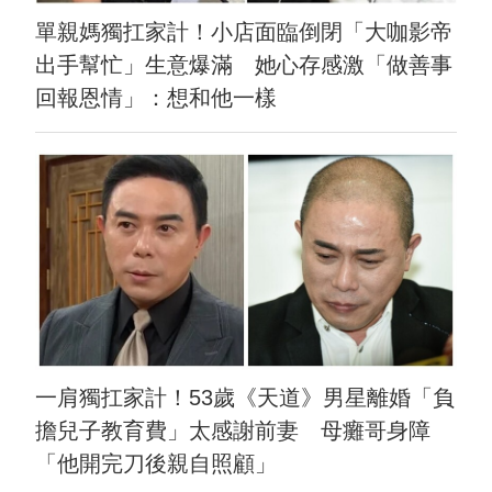
單親媽獨扛家計！小店面臨倒閉「大咖影帝
出手幫忙」生意爆滿 她心存感激「做善事
回報恩情」：想和他一樣
一肩獨扛家計！53歲《天道》男星離婚「負
擔兒子教育費」太感謝前妻 母癱哥身障
「他開完刀後親自照顧」