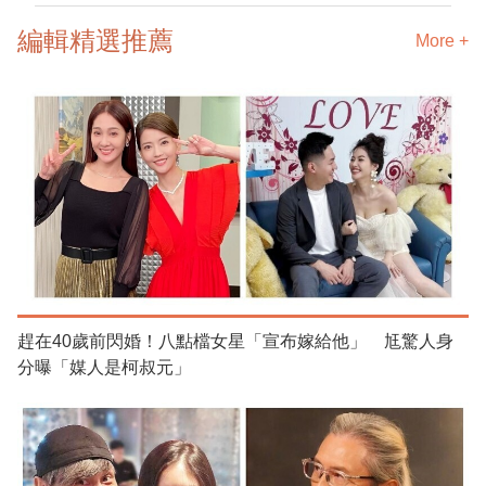
編輯精選推薦
More +
趕在40歲前閃婚！八點檔女星「宣布嫁給他」 尪驚人身
分曝「媒人是柯叔元」