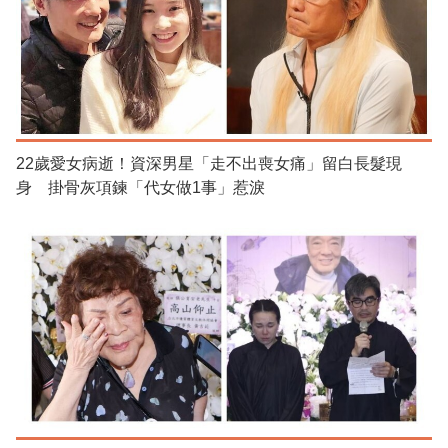
22歲愛女病逝！資深男星「走不出喪女痛」留白長髮現
身 掛骨灰項鍊「代女做1事」惹淚