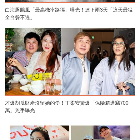
白海豚颱風「最高機率路徑」曝光！連下雨3天「這天最猛
全台躲不過」
才爆胡瓜財產沒留她的份！丁柔安驚爆「保險箱遭竊700
萬」兇手曝光