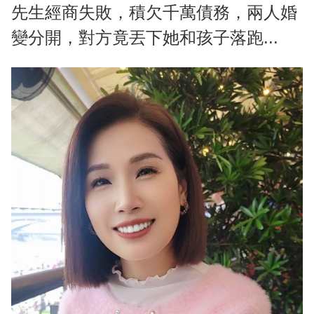
先生經商失敗，積欠千萬債務，兩人婚
變分開，對方竟丟下她和孩子落跑...