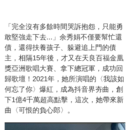
「完全沒有多餘時間哭訴抱怨，只能勇
敢堅強走下去...」余秀娟不僅要幫忙還
債，還得扶養孩子、躲避追上門的債
主，相隔15年後，才又在天良百福金凰
獎亞洲歌唱大賽、拿下總冠軍，成功回
歸歌壇！2021年，她所演唱的〈我該如
何忘了你〉爆紅，成為抖音界夯曲，創
下1億4千萬超高點擊，這次，她帶來新
曲〈可恨的負心郎〉。