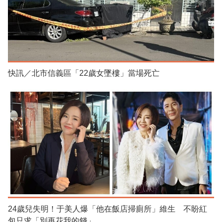
快訊／北市信義區「22歲女墜樓」當場死亡
24歲兒失明！于美人爆「他在飯店掃廁所」維生 不盼紅
包只求「別再花我的錢」