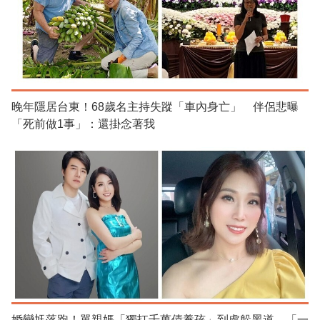
晚年隱居台東！68歲名主持失蹤「車內身亡」 伴侶悲曝
「死前做1事」：還掛念著我
婚變尪落跑！單親媽「獨扛千萬債養孩」到處躲黑道 「一