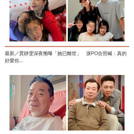
最新／賈靜雯深夜慟曝「她已離世」 淚PO合照喊：真的
好愛你...