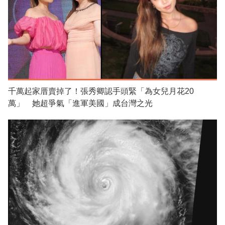
千萬起家厝賣掉了！張秀卿認手頭緊「為女兒月花20
萬」 她超爭氣「進軍美國」成台灣之光