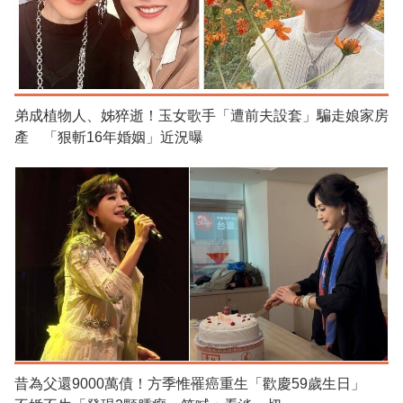
弟成植物人、姊猝逝！玉女歌手「遭前夫設套」騙走娘家房
產 「狠斬16年婚姻」近況曝
昔為父還9000萬債！方季惟罹癌重生「歡慶59歲生日」