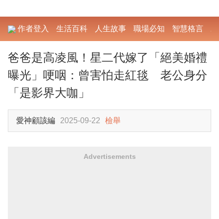
作者登入
生活百科
人生故事
職場必知
智慧格言
勵
爸爸是高凌風！星二代嫁了「絕美婚禮
曝光」哽咽：曾害怕走紅毯 老公身分
「是影界大咖」
愛神顧該編
2025-09-22
檢舉
Advertisements