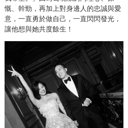
慨、幹勁，再加上對身邊人的忠誠與愛
意，一直勇於做自己，一直閃閃發光，
讓他想與她共度餘生！