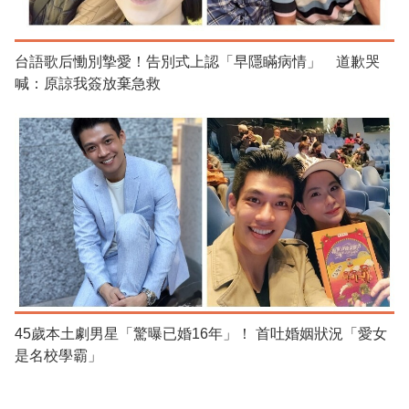
台語歌后慟別摯愛！告別式上認「早隱瞞病情」 道歉哭
喊：原諒我簽放棄急救
45歲本土劇男星「驚曝已婚16年」！ 首吐婚姻狀況「愛女
是名校學霸」