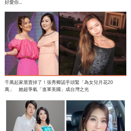
好愛你...
千萬起家厝賣掉了！張秀卿認手頭緊「為女兒月花20
萬」 她超爭氣「進軍美國」成台灣之光