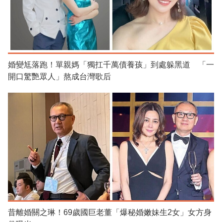
婚變尪落跑！單親媽「獨扛千萬債養孩」到處躲黑道 「一
開口驚艷眾人」熬成台灣歌后
昔離婚關之琳！69歲國巨老董「爆秘婚嫩妹生2女」女方身