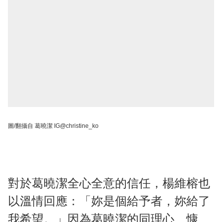
圖/翻攝自 葛曉潔 IG@christine_ko
對於葛曉潔全心全意的信任，楊維榕也
以溫情回應：「妳是個給予者，妳給了
我希望。」因為葛曉潔的同理心、慷