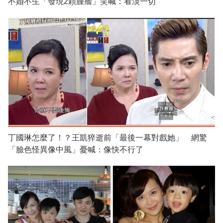
不婚不生「發現2顆腫瘤」笑喊：看淡一切
丁國琳怎麼了！？王凱猝逝前「最後一幕對戲她」 網驚
「臉色怪異像中風」憂喊：像快不行了