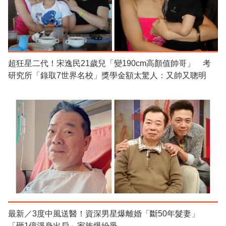
超狂星二代！宋逸民21歲兒「變190cm高顏值帥哥」 考
研究所「錄取7世界名校」獎學金額太驚人：又帥又聰明
最新／3度中風送醫！資深男星爆離婚「斷50年髮妻」
「砸1億淨身出戶」家族爆紛爭