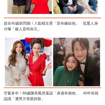
趕在40歲前閃婚！八點檔女星「宣布嫁給他」 尪驚人身
分曝「媒人是柯叔元」
空窗多年！68歲陳美鳳突羞認「身邊有個他」 40年前就
認識「遭男方母親拆散」