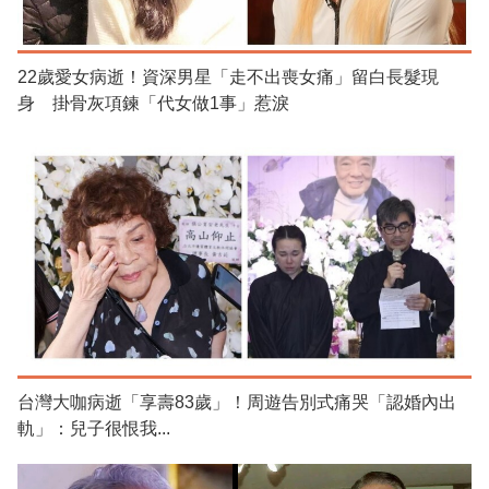
22歲愛女病逝！資深男星「走不出喪女痛」留白長髮現
身 掛骨灰項鍊「代女做1事」惹淚
台灣大咖病逝「享壽83歲」！周遊告別式痛哭「認婚內出
軌」：兒子很恨我...