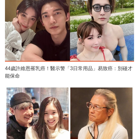
44歲許維恩罹乳癌！醫示警「3日常用品」易致癌：別碰才
能保命