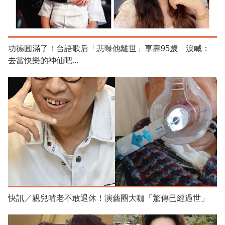
功德圓滿了！台語歌后「悲曝他離世」享壽95歲 淚喊：
去當快樂的神仙吧...
快訊／親兒啃老不敢退休！演藝圈大咖「驚傳已經過世」