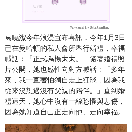
Powered by 
GliaStudios
葛曉潔今年浪漫宣布喜訊，今年1月3日
M
u
已在曼哈頓的私人會所舉行婚禮，幸福
t
喊話：「正式為楊太太。」隨著婚禮照
e
片公開，她也感性向對方喊話：「多年
來，我一直害怕獨自走上紅毯，因為我
從來沒想過沒有父親的陪伴。」直到婚
禮這天，她心中沒有一絲恐懼與悲傷，
因為她知道自己正走向他、走向幸福。