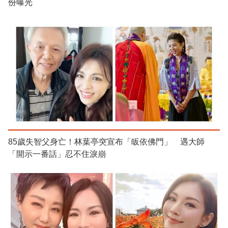
份曝光
85歲失智父身亡！林葉亭突宣布「皈依佛門」 遇大師
「開示一番話」忍不住淚崩