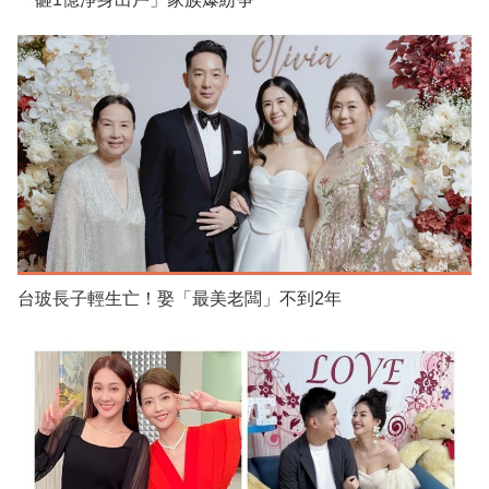
台玻長子輕生亡！娶「最美老闆」不到2年