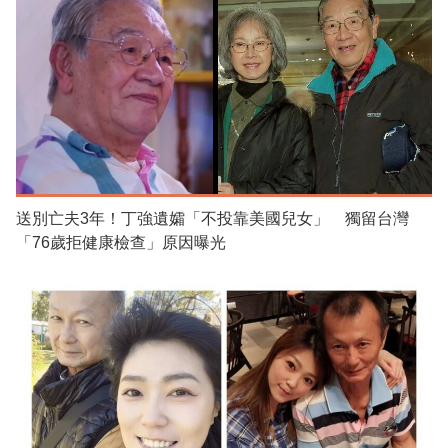
送別亡夫3年！丁強遺孀「不投靠美國兒女」 獨留台灣
「76歲拒健康檢查」原因曝光