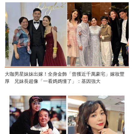
大咖男星妹妹出嫁！全身金飾「曾獲近千萬豪宅」嫁妝豐
厚 兄妹長超像「一看媽媽懂了」：基因強大