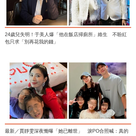
24歲兒失明！于美人爆「他在飯店掃廁所」維生 不盼紅
包只求「別再花我的錢」
最新／賈靜雯深夜慟曝「她已離世」 淚PO合照喊：真的