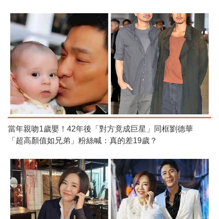
當年親吻1歲嬰！42年後「對方竟成巨星」同框劉德華
「超高顏值如兄弟」粉絲喊：真的差19歲？