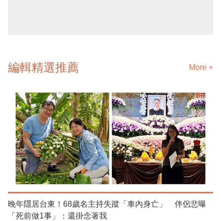
編輯精選推薦
More +
晚年隱居台東！68歲名主持失蹤「車內身亡」 伴侶悲曝
「死前做1事」：還掛念著我