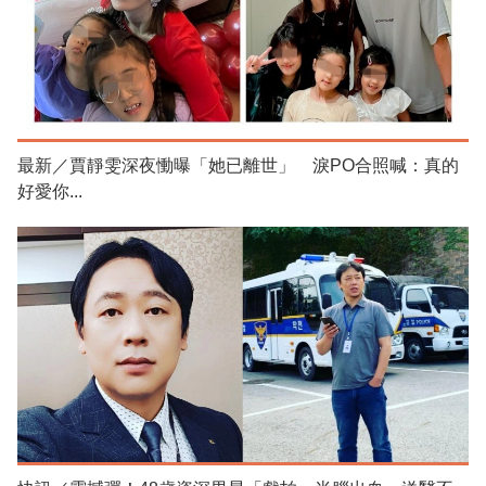
最新／賈靜雯深夜慟曝「她已離世」 淚PO合照喊：真的
好愛你...