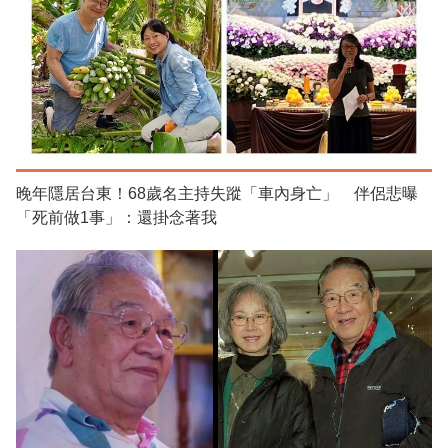
晚年隱居台東！68歲名主持失蹤「車內身亡」 伴侶悲曝
「死前做1事」：還掛念著我