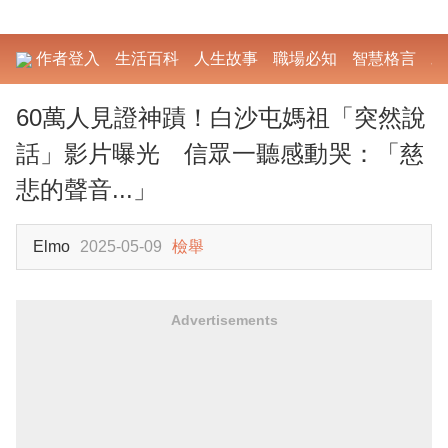
作者登入
生活百科
人生故事
職場必知
智慧格言
勵
60萬人見證神蹟！白沙屯媽祖「突然說
話」影片曝光 信眾一聽感動哭：「慈
悲的聲音...」
Elmo
2025-05-09
檢舉
Advertisements