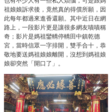
也有不少人有一些私人煩惱，可是跟媽
祖娘娘訴求後，竟然真的得償所願，因
此每年都過來進香還願。其中近日在網
路上，一段影片更是讓很多網友嘖嘖稱
奇；影片是媽祖鑾轎停轎田中鎮乾德
宮，當時信眾一字排開，雙手合十，恭
敬地要送媽祖娘娘離開，沒想到媽祖娘
娘卻突然「開口了」。