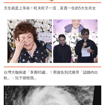
天生就是上等命！旺夫旺子一流，富貴一生的5大生肖女
台灣大咖病逝「享壽83歲」！周遊告別式痛哭「認婚內出
軌」：兒子很恨我...