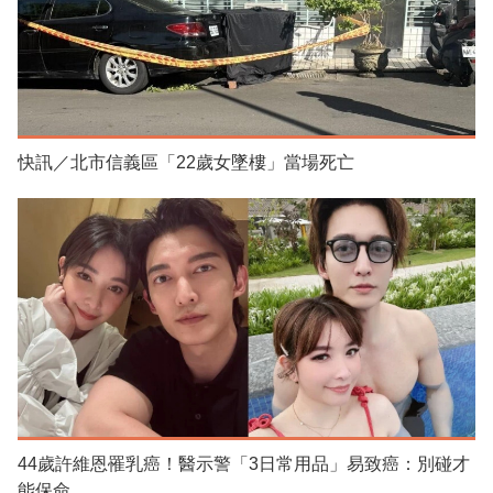
快訊／北市信義區「22歲女墜樓」當場死亡
44歲許維恩罹乳癌！醫示警「3日常用品」易致癌：別碰才
能保命