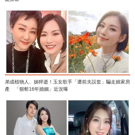
弟成植物人、姊猝逝！玉女歌手「遭前夫設套」騙走娘家房
產 「狠斬16年婚姻」近況曝