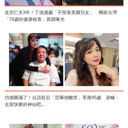
送別亡夫3年！丁強遺孀「不投靠美國兒女」 獨留台灣
「76歲拒健康檢查」原因曝光
功德圓滿了！台語歌后「悲曝他離世」享壽95歲 淚喊：
去當快樂的神仙吧...