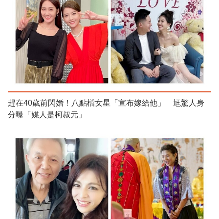
趕在40歲前閃婚！八點檔女星「宣布嫁給他」 尪驚人身
分曝「媒人是柯叔元」