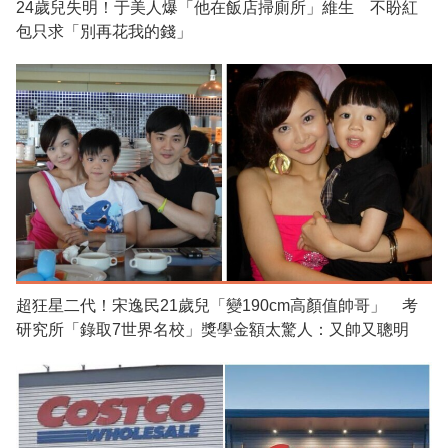
24歲兒失明！于美人爆「他在飯店掃廁所」維生 不盼紅
包只求「別再花我的錢」
超狂星二代！宋逸民21歲兒「變190cm高顏值帥哥」 考
研究所「錄取7世界名校」獎學金額太驚人：又帥又聰明