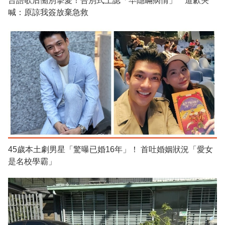
台語歌后慟別摯愛！告別式上認「早隱瞞病情」 道歉哭
喊：原諒我簽放棄急救
45歲本土劇男星「驚曝已婚16年」！ 首吐婚姻狀況「愛女
是名校學霸」