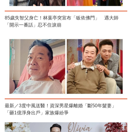
85歲失智父身亡！林葉亭突宣布「皈依佛門」 遇大師
「開示一番話」忍不住淚崩
最新／3度中風送醫！資深男星爆離婚「斷50年髮妻」
「砸1億淨身出戶」家族爆紛爭