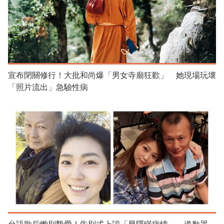
宣布閉關修行！大批和尚爆「男女寺廟狂歡」 她現場玩壞
「照片流出」急驗性病