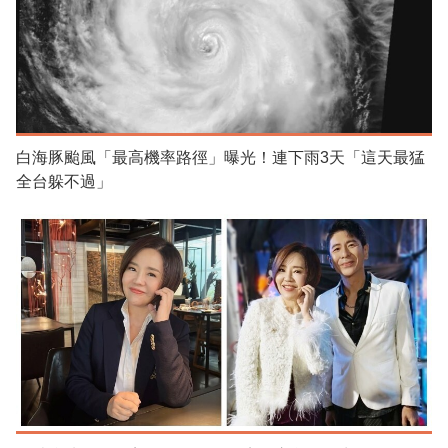
白海豚颱風「最高機率路徑」曝光！連下雨3天「這天最猛
全台躲不過」