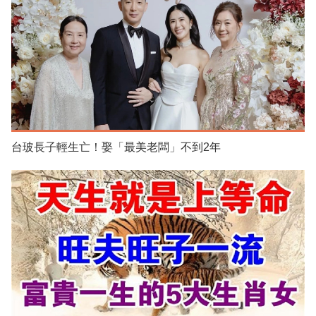
台玻長子輕生亡！娶「最美老闆」不到2年