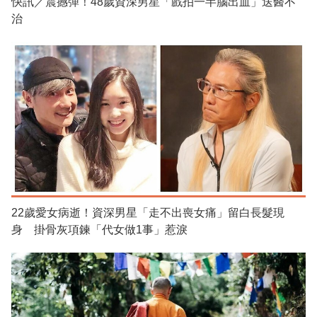
快訊／震撼彈！48歲資深男星「戲拍一半腦出血」送醫不
治
22歲愛女病逝！資深男星「走不出喪女痛」留白長髮現
身 掛骨灰項鍊「代女做1事」惹淚