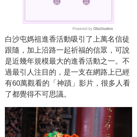
Powered by 
GliaStudios
白沙屯媽祖進香活動吸引了上萬名信徒
M
u
跟隨，加上沿路一起祈福的信眾，可說
t
是近幾年規模最大的進香活動之一。不
e
過最引人注目的，是一支在網路上已經
有60萬觀看的「神蹟」影片，很多人看
了都覺得不可思議。