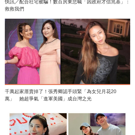
快訊／配合社宅被騙！數百房東悲喊「因政府才信兆基」：
救救我們
千萬起家厝賣掉了！張秀卿認手頭緊「為女兒月花20
萬」 她超爭氣「進軍美國」成台灣之光