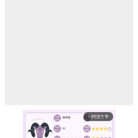
閱讀文章
arrow_forward_ios