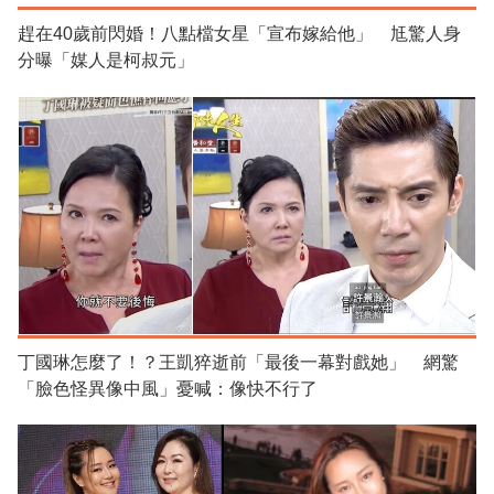
趕在40歲前閃婚！八點檔女星「宣布嫁給他」 尪驚人身
分曝「媒人是柯叔元」
丁國琳怎麼了！？王凱猝逝前「最後一幕對戲她」 網驚
「臉色怪異像中風」憂喊：像快不行了