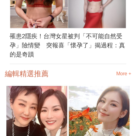
罹患2隱疾！台灣女星被判「不可能自然受
孕」險情變 突報喜「懷孕了」揭過程：真
的是奇蹟
編輯精選推薦
More +