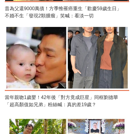
昔為父還9000萬債！方季惟罹癌重生「歡慶59歲生日」
不婚不生「發現2顆腫瘤」笑喊：看淡一切
當年親吻1歲嬰！42年後「對方竟成巨星」同框劉德華
「超高顏值如兄弟」粉絲喊：真的差19歲？