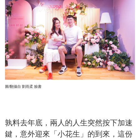
圖/翻攝自 劉雨柔 臉書
孰料去年底，兩人的人生突然按下加速
鍵，意外迎來「小花生」的到來，這份