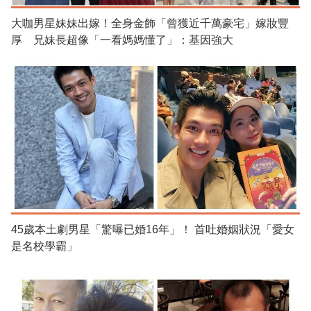
大咖男星妹妹出嫁！全身金飾「曾獲近千萬豪宅」嫁妝豐
厚 兄妹長超像「一看媽媽懂了」：基因強大
45歲本土劇男星「驚曝已婚16年」！ 首吐婚姻狀況「愛女
是名校學霸」