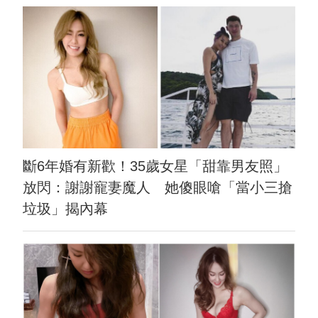
斷6年婚有新歡！35歲女星「甜靠男友照」
放閃：謝謝寵妻魔人 她傻眼嗆「當小三搶
垃圾」揭內幕