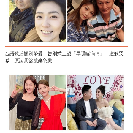
台語歌后慟別摯愛！告別式上認「早隱瞞病情」 道歉哭
喊：原諒我簽放棄急救