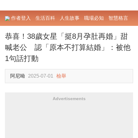
作者登入
生活百科
人生故事
職場必知
智慧格言
勵
恭喜！38歲女星「挺8月孕肚再婚」甜
喊老公 認「原本不打算結婚」：被他
1句話打動
阿尼呦
2025-07-01
檢舉
Advertisements