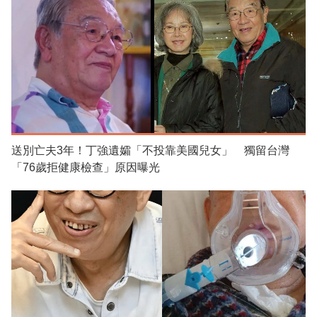
送別亡夫3年！丁強遺孀「不投靠美國兒女」 獨留台灣
「76歲拒健康檢查」原因曝光