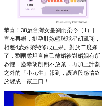
Powered by 
GliaStudios
恭喜！38歲台灣女星劉雨柔今（1）日
M
u
宣布再婚，挺孕肚嫁籃球球星胡凱翔，
t
相差4歲姊弟戀修成正果。對於二度嫁
e
了，劉雨柔坦言自己離婚後對婚姻有所
恐懼，慶幸胡凱翔不放棄，再加上計劃
之外的「小花生」報到，讓這段感情終
於變成一家三口！