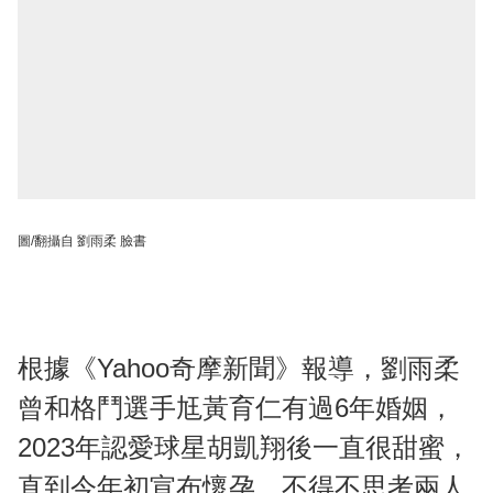
圖/翻攝自 劉雨柔 臉書
根據《Yahoo奇摩新聞》報導，劉雨柔
曾和格鬥選手尪黃育仁有過6年婚姻，
2023年認愛球星胡凱翔後一直很甜蜜，
直到今年初宣布懷孕，不得不思考兩人