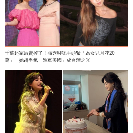
千萬起家厝賣掉了！張秀卿認手頭緊「為女兒月花20
萬」 她超爭氣「進軍美國」成台灣之光