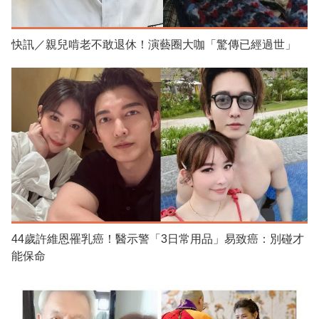
快訊／親兒啃老不敢退休！演藝圈大咖「驚傳已經過世」
44歲許維恩罹乳癌！醫示警「3日常用品」易致癌：別碰才
能保命