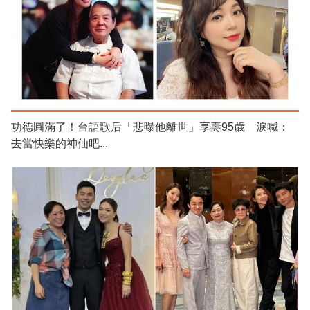
功德圓滿了！台語歌后「悲曝他離世」享壽95歲 淚喊：
去當快樂的神仙吧...