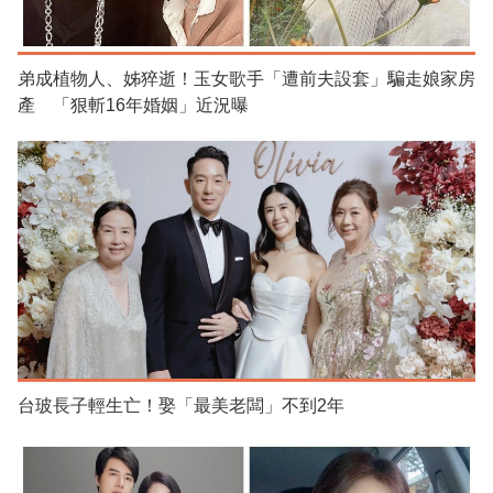
弟成植物人、姊猝逝！玉女歌手「遭前夫設套」騙走娘家房
產 「狠斬16年婚姻」近況曝
台玻長子輕生亡！娶「最美老闆」不到2年