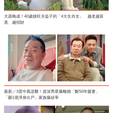
大器晚成！40歲後旺夫益子的「4大生肖女」 越老越富
貴、越招財
最新／3度中風送醫！資深男星爆離婚「斷50年髮妻」
「砸1億淨身出戶」家族爆紛爭