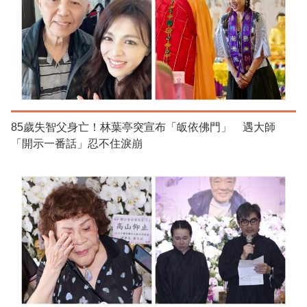
85歲失智父身亡！林葉亭突宣布「皈依佛門」 遇大師
「開示一番話」忍不住淚崩