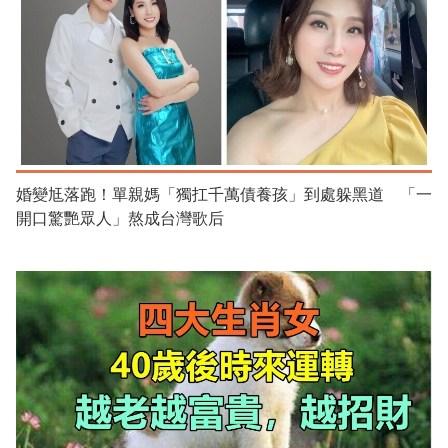
婚變尪落跑！單親媽「獨扛千萬債養孩」到處躲黑道 「一
開口驚艷眾人」熬成台灣歌后