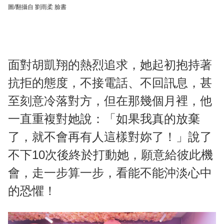
圖/翻攝自 劉雨柔 臉書
面對胡凱翔的熱烈追求，她起初抱持著
抗拒的態度，不接電話、不回訊息，甚
至刻意冷落對方，但在那幾個月裡，他
一直重複對她說：「如果我真的放棄
了，就不會再有人這樣對妳了！」說了
不下10次後終於打動她，願意給彼此機
會，走一步算一步，看能不能沖淡心中
的恐懼！