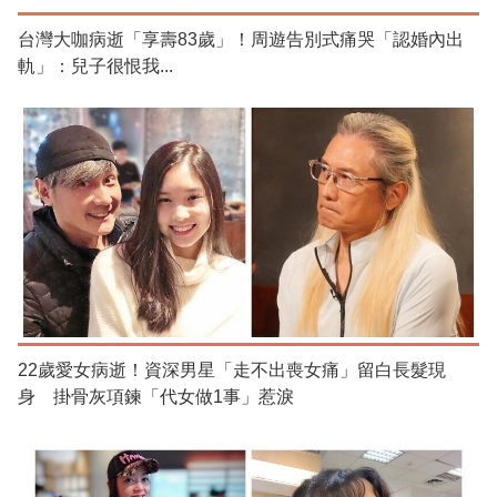
台灣大咖病逝「享壽83歲」！周遊告別式痛哭「認婚內出
軌」：兒子很恨我...
22歲愛女病逝！資深男星「走不出喪女痛」留白長髮現
身 掛骨灰項鍊「代女做1事」惹淚