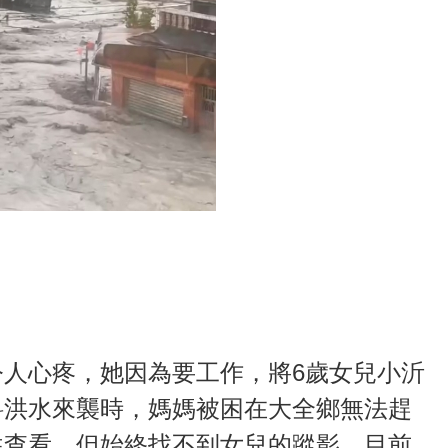
人心疼，她因為要工作，將6歲女兒小沂
料洪水來襲時，媽媽被困在大全鄉無法趕
往查看，但始終找不到女兒的蹤影。目前