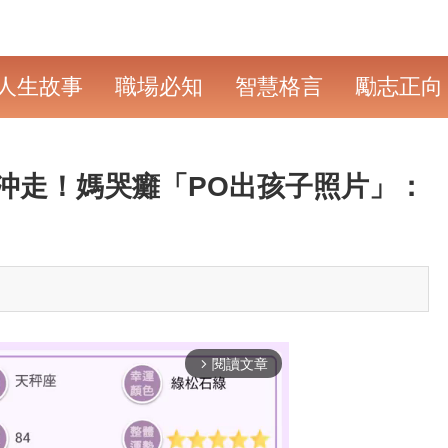
人生故事
職場必知
智慧格言
勵志正向
沖走！媽哭癱「PO出孩子照片」：
閱讀文章
arrow_forward_ios