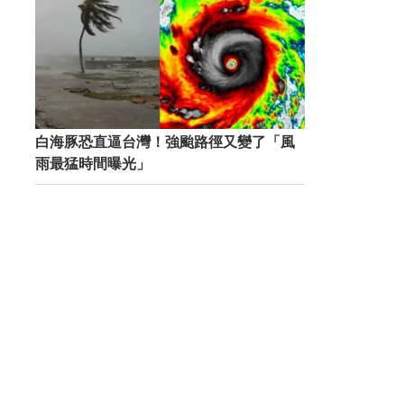
白海豚恐直逼台灣！強颱路徑又變了「風
雨最猛時間曝光」