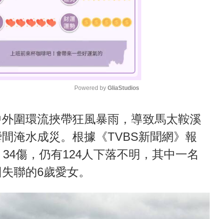
Powered by 
GliaStudios
M
中外圍環流挾帶狂風暴雨，導致馬太鞍溪
u
間淹水成災。根據《TVBS新聞網》報
t
34傷，仍有124人下落不明，其中一名
e
失聯的6歲愛女。