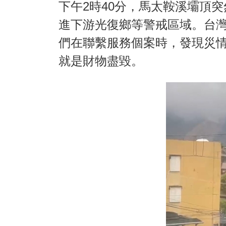
下午2時40分，馬太鞍溪壩頂
進下游光復鄉等警戒區域。台
們在聯繫服務個案時，發現災
就是財物盡毀。