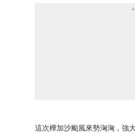
A
這次樺加沙颱風來勢洶洶，強大