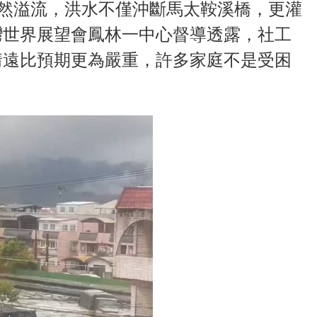
突然溢流，洪水不僅沖斷馬太鞍溪橋，更灌
灣世界展望會鳳林一中心督導透露，社工
情遠比預期更為嚴重，許多家庭不是受困