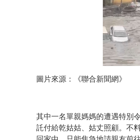
圖片來源：《聯合新聞網》
其中一名單親媽媽的遭遇特別令
託付給乾姑姑、姑丈照顧。不
回家中，只能焦急地請親友前