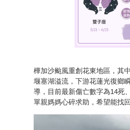
樺加沙颱風重創花東地區，其
堰塞湖溢流，下游花蓮光復鄉瞬
導，目前最新傷亡數字為14死、
單親媽媽心碎求助，希望能找回