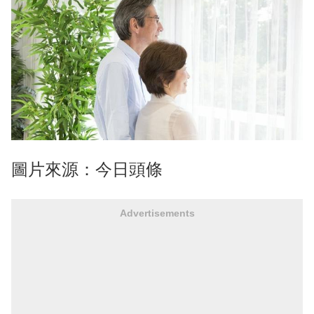
圖片來源：今日頭條
Advertisements