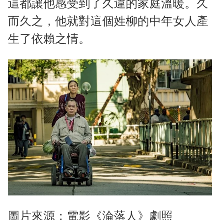
這都讓他感受到了久違的家庭溫暖。久
而久之，他就對這個姓柳的中年女人產
生了依賴之情。
圖片來源：電影《淪落人》劇照