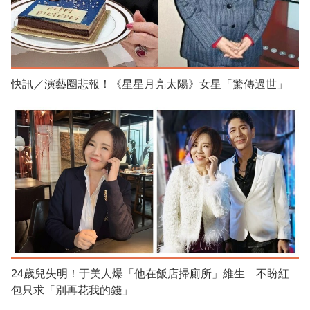
快訊／演藝圈悲報！《星星月亮太陽》女星「驚傳過世」
24歲兒失明！于美人爆「他在飯店掃廁所」維生 不盼紅
包只求「別再花我的錢」