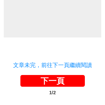
文章未完，前往下一頁繼續閱讀
下一頁
1/2