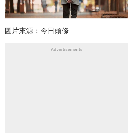
圖片來源：今日頭條
Advertisements