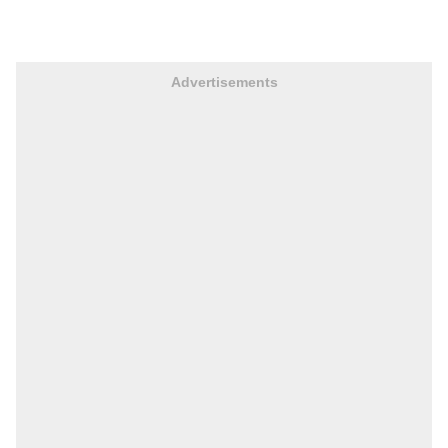
Advertisements