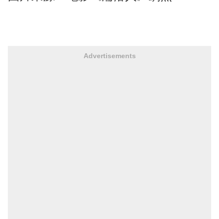
Advertisements