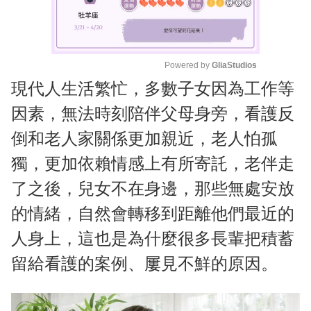
Powered by 
GliaStudios
現代人生活繁忙，多數子女因為工作等
M
u
因素，無法時刻陪伴父母身旁，看護反
t
倒和老人家關係更加親近，老人怕孤
e
獨，更加依賴情感上有所寄託，老伴走
了之後，兒女不在身邊，那些無處安放
的情緒，自然會轉移到距離他們最近的
人身上，這也是為什麼很多長輩把積蓄
留給看護的案例、屢見不鮮的原因。