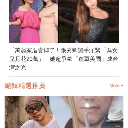
千萬起家厝賣掉了！張秀卿認手頭緊「為女
兒月花20萬」 她超爭氣「進軍美國」成台
灣之光
編輯精選推薦
More +