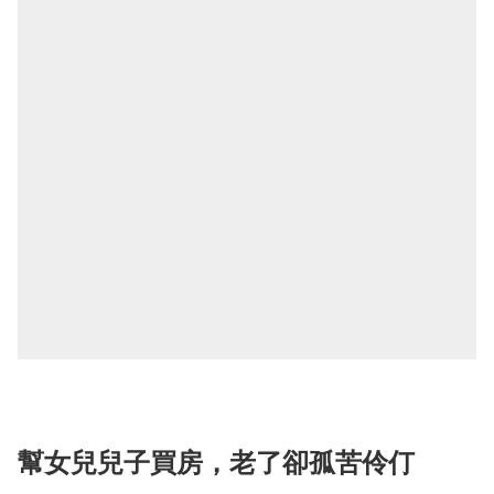
幫女兒兒子買房，老了卻孤苦伶仃