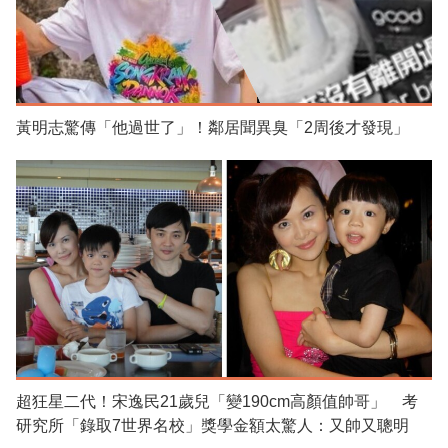
黃明志驚傳「他過世了」！鄰居聞異臭「2周後才發現」
超狂星二代！宋逸民21歲兒「變190cm高顏值帥哥」 考
研究所「錄取7世界名校」獎學金額太驚人：又帥又聰明