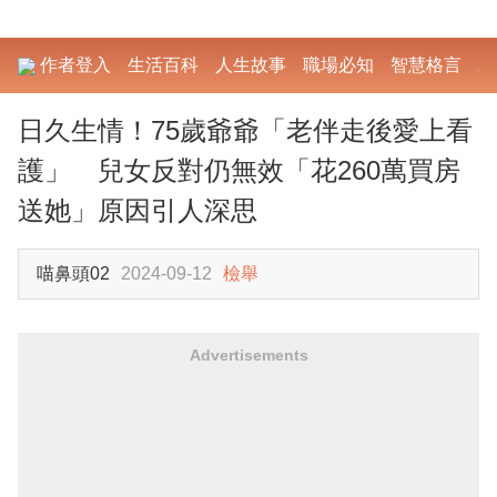
作者登入
生活百科
人生故事
職場必知
智慧格言
勵
日久生情！75歲爺爺「老伴走後愛上看
護」 兒女反對仍無效「花260萬買房
送她」原因引人深思
喵鼻頭02
2024-09-12
檢舉
Advertisements