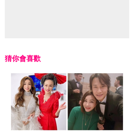
猜你會喜歡