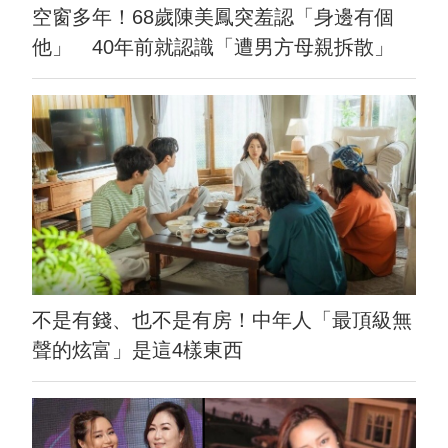
空窗多年！68歲陳美鳳突羞認「身邊有個
他」 40年前就認識「遭男方母親拆散」
不是有錢、也不是有房！中年人「最頂級無
聲的炫富」是這4樣東西