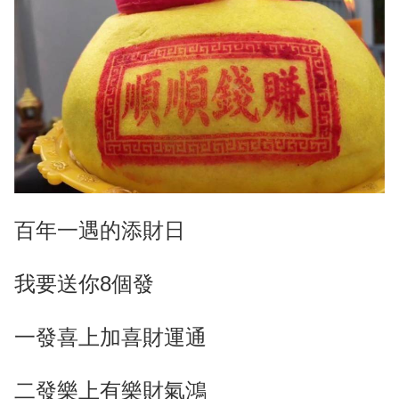
百年一遇的添財日
我要送你8個發
一發喜上加喜財運通
二發樂上有樂財氣鴻