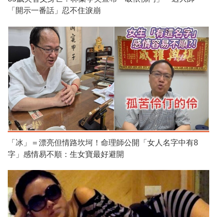
「開示一番話」忍不住淚崩
「冰」＝漂亮但情路坎坷！命理師公開「女人名字中有8
字」感情易不順：生女寶最好避開