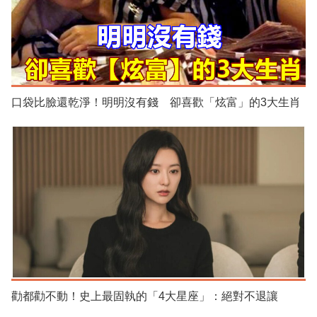
口袋比臉還乾淨！明明沒有錢 卻喜歡「炫富」的3大生肖
勸都勸不動！史上最固執的「4大星座」：絕對不退讓