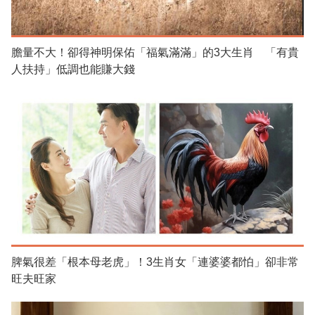
膽量不大！卻得神明保佑「福氣滿滿」的3大生肖 「有貴
人扶持」低調也能賺大錢
脾氣很差「根本母老虎」！3生肖女「連婆婆都怕」卻非常
旺夫旺家