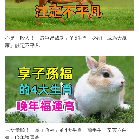
不是一般人！「最容易成功」的5生肖 必能「成為大贏
家」註定不平凡
兒女孝順！「享子孫福」的4大生肖 前半生「辛苦不白
費」晚年福運高