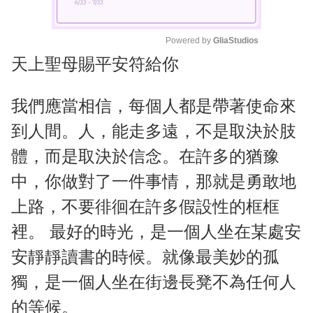
Powered by 
GliaStudios
天上聖母賜平安符給你
M
u
t
我們應當相信，每個人都是帶著使命來
e
到人間。人，能走多遠，不是取決於肢
體，而是取決於信念。在許多的猶豫
中，你做對了一件事情，那就是勇敢地
上路，不要徘徊在許多假設性的框框
裡。 最好的時光，是一個人坐在某處安
安靜靜讀書的時候。就像最美妙的孤
獨，是一個人坐在街邊長凳不為任何人
的等候。