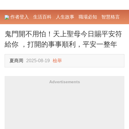
作者登入
生活百科
人生故事
職場必知
智慧格言
勵
鬼門開不用怕！天上聖母今日賜平安符
給你 ，打開的事事順利，平安一整年
夏商周
2025-08-19
檢舉
Advertisements