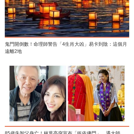
鬼門開倒數！命理師警告「4生肖大凶」易卡到陰：這個月
遠離2地
85歲失智父身亡！林葉亭突宣布「皈依佛門」 遇大師