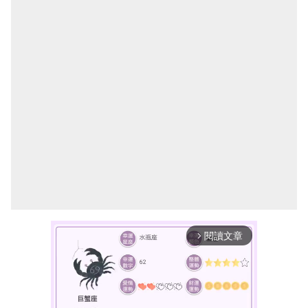
閱讀文章
arrow_forward_ios