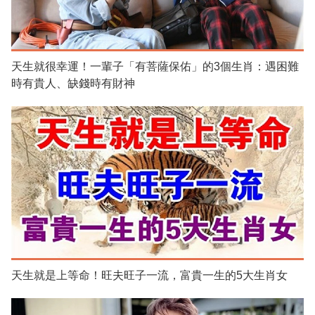
天生就很幸運！一輩子「有菩薩保佑」的3個生肖：遇困難
時有貴人、缺錢時有財神
天生就是上等命！旺夫旺子一流，富貴一生的5大生肖女