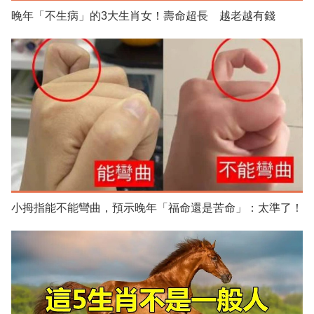
晚年「不生病」的3大生肖女！壽命超長 越老越有錢
小拇指能不能彎曲，預示晚年「福命還是苦命」：太準了！