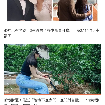
眼裡只有老婆！3生肖男「根本寵妻狂魔」：嫁給他們太幸
福了
破壞財運！俗話「陰樹不進家門，進門財富散」 5種樹別