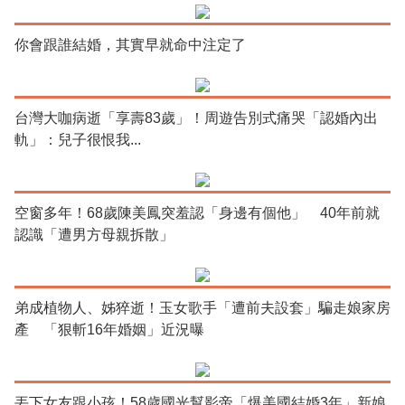
你會跟誰結婚，其實早就命中注定了
台灣大咖病逝「享壽83歲」！周遊告別式痛哭「認婚內出
軌」：兒子很恨我...
空窗多年！68歲陳美鳳突羞認「身邊有個他」 40年前就
認識「遭男方母親拆散」
弟成植物人、姊猝逝！玉女歌手「遭前夫設套」騙走娘家房
產 「狠斬16年婚姻」近況曝
丟下女友跟小孩！58歲國光幫影帝「爆美國結婚3年」新娘