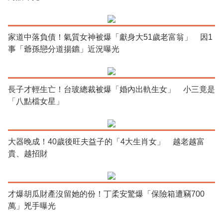
家道中落負債！氣質女神被爆「獻身大51歲老富翁」 因1
事「爺孫戀分道揚鑣」近況曝光
長子才輕生亡！台玻總裁被爆「婚內出軌生女」 小三竟是
「八點檔女星」
大器晚成！40歲後旺夫益子的「4大生肖女」 越老越富
貴、越招財
才爆胡瓜財產沒留她的份！丁柔安驚爆「保險箱遭竊700
萬」兇手曝光