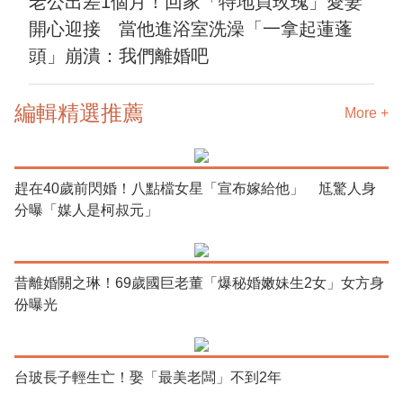
老公出差1個月！回家「特地買玫瑰」愛妻
開心迎接 當他進浴室洗澡「一拿起蓮蓬
頭」崩潰：我們離婚吧
編輯精選推薦
More +
趕在40歲前閃婚！八點檔女星「宣布嫁給他」 尪驚人身
分曝「媒人是柯叔元」
昔離婚關之琳！69歲國巨老董「爆秘婚嫩妹生2女」女方身
份曝光
台玻長子輕生亡！娶「最美老闆」不到2年