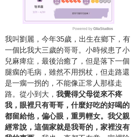
Powered by 
GliaStudios
我叫劉麗，今年35歲，出生在鄉下，有
M
u
一個比我大三歲的哥哥。小時候患了小
t
兒麻痺症，最後治癒了，但是落下一個
e
腿瘸的毛病，雖然不用拐杖，但走路還
是一瘸一拐的，不能像正常人那樣走
路。從小到大，
我覺得父母從來不疼
我，眼裡只有哥哥，什麼好吃的好喝的
都留給他，偏心眼，重男輕女。我父親
經常說，這個家就是我哥的，家裡沒有