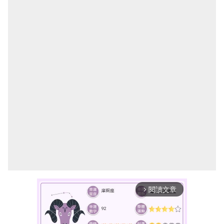
閱讀文章
arrow_forward_ios