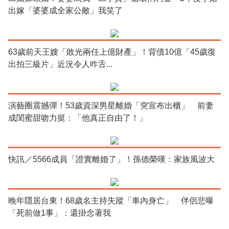
出嫁「婆婆成全家公敵」我笑了
63歲前天王嫂「敗光兩任上億財產」！背債10億「45歲復
出拍三級片」近況令人咋舌...
演藝圈震撼彈！53歲資深男星離婚「突宣布出櫃」 前妻
成閨蜜甜吻力挺：「他真正自由了！」
快訊／5566成員「證實離婚了」！孫德榮嘆：家族風波大
晚年隱居台東！68歲名主持失蹤「車內身亡」 伴侶悲曝
「死前做1事」：還掛念著我