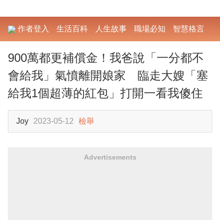
作者登入
生活百科
人生故事
職場必知
智慧格言
勵
900萬都更補償金！我爸說「一分都不
會給我」氣憤離開娘家 臨走大嫂「塞
給我1個超薄的紅包」打開一看我傻住
Joy
2023-05-12
檢舉
Advertisements