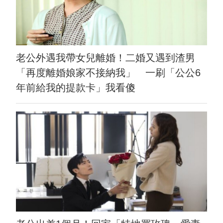
老公外遇我帶女兒離婚！二婚又遇到渣男
「再度離婚娘家不接納我」 一刷「公公6
年前給我的提款卡」我看傻