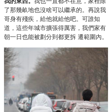
我的東西。
我也一直都不在意，家裡除
了那幾畝地也沒啥可以繼承的。再說我
哥身有殘疾，給他就給他吧。可誰知
道，這些年城市擴張得厲害，我們家有
朝一日也能被劃分到都更拆 遷範圍內。