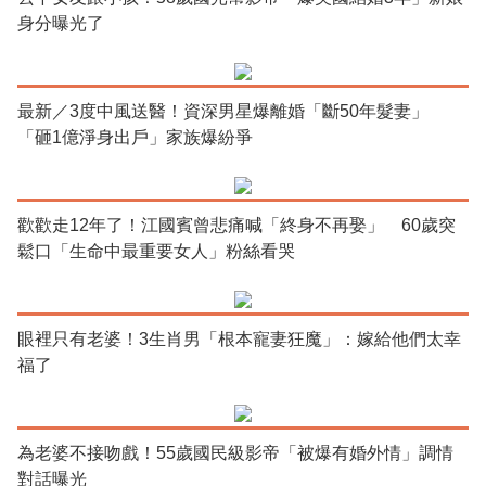
身分曝光了
最新／3度中風送醫！資深男星爆離婚「斷50年髮妻」
「砸1億淨身出戶」家族爆紛爭
歡歡走12年了！江國賓曾悲痛喊「終身不再娶」 60歲突
鬆口「生命中最重要女人」粉絲看哭
眼裡只有老婆！3生肖男「根本寵妻狂魔」：嫁給他們太幸
福了
為老婆不接吻戲！55歲國民級影帝「被爆有婚外情」調情
對話曝光