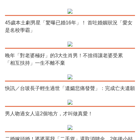
45歲本土劇男星「驚曝已婚16年」！ 首吐婚姻狀況「愛女
是名校學霸」
晚年「對老婆極好」的3大生肖男！不捨得讓老婆受累
「相互扶持」一生不離不棄
快訊／台玻長子輕生過世「遺孀悲痛發聲」：完成亡夫遺願
男人吻過女人這2個地方，才叫做真愛！
二婚嫁頭婚！婆婆罵我「二手貨」還取消聘金 2年後小姑