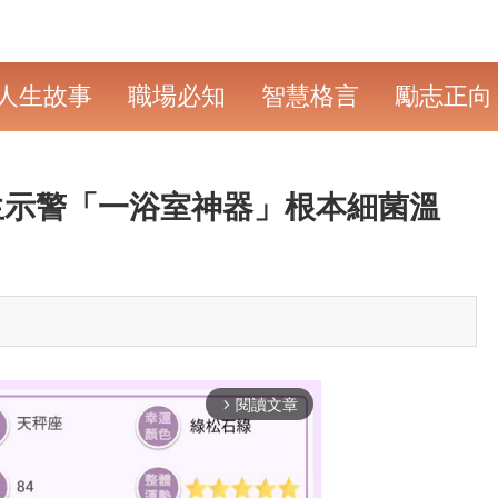
人生故事
職場必知
智慧格言
勵志正向
生示警「一浴室神器」根本細菌溫
閱讀文章
arrow_forward_ios