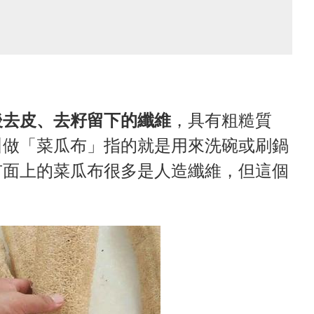
後去皮、去籽留下的纖維
，具有粗糙質
叫做「菜瓜布」指的就是用來洗碗或刷鍋
市面上的菜瓜布很多是人造纖維，但這個