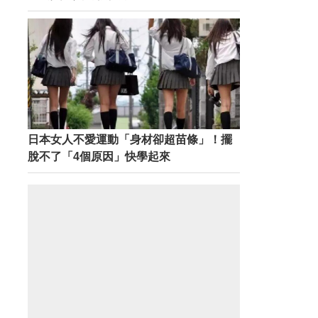
日本女人不愛運動「身材卻超苗條」！擺
脫不了「4個原因」快學起來