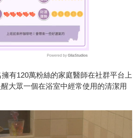
Powered by 
GliaStudios
M
名擁有120萬粉絲的家庭醫師在社群平台上
u
提醒大眾一個在浴室中經常使用的清潔用
t
e