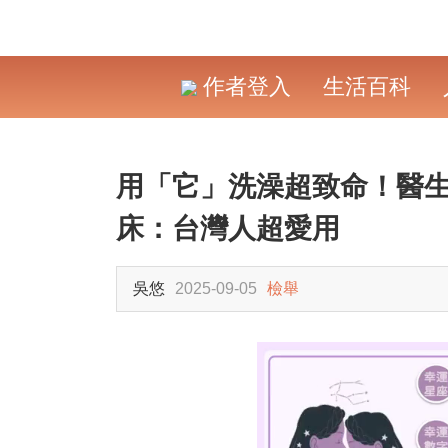
作者登入
生活百科
用「它」洗澡超致命！醫
床：台灣人超愛用
吳悠
2025-09-05
檢舉