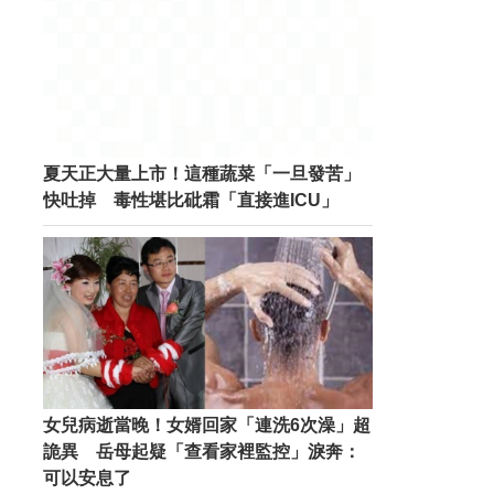
夏天正大量上市！這種蔬菜「一旦發苦」
快吐掉 毒性堪比砒霜「直接進ICU」
女兒病逝當晚！女婿回家「連洗6次澡」超
詭異 岳母起疑「查看家裡監控」淚奔：
可以安息了