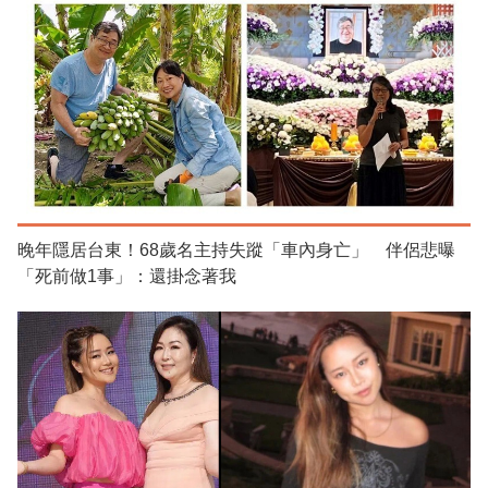
晚年隱居台東！68歲名主持失蹤「車內身亡」 伴侶悲曝
「死前做1事」：還掛念著我