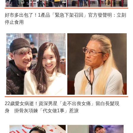
好市多出包了！1產品「緊急下架召回」官方發聲明：立刻
停止食用
22歲愛女病逝！資深男星「走不出喪女痛」留白長髮現
身 掛骨灰項鍊「代女做1事」惹淚