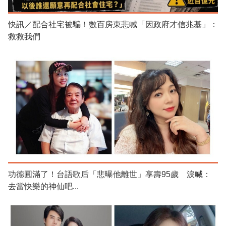
快訊／配合社宅被騙！數百房東悲喊「因政府才信兆基」：
救救我們
功德圓滿了！台語歌后「悲曝他離世」享壽95歲 淚喊：
去當快樂的神仙吧...