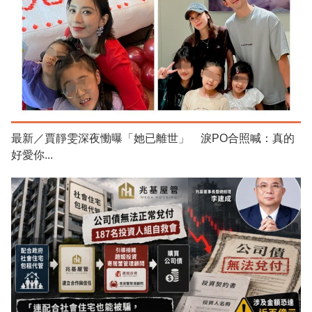
最新／賈靜雯深夜慟曝「她已離世」 淚PO合照喊：真的
好愛你...