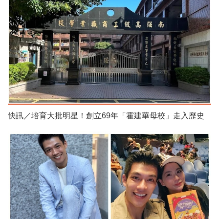
快訊／培育大批明星！創立69年「霍建華母校」走入歷史