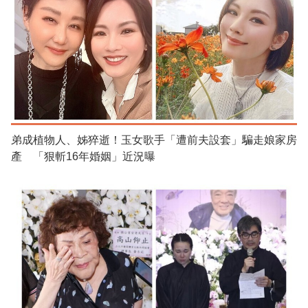
弟成植物人、姊猝逝！玉女歌手「遭前夫設套」騙走娘家房
產 「狠斬16年婚姻」近況曝