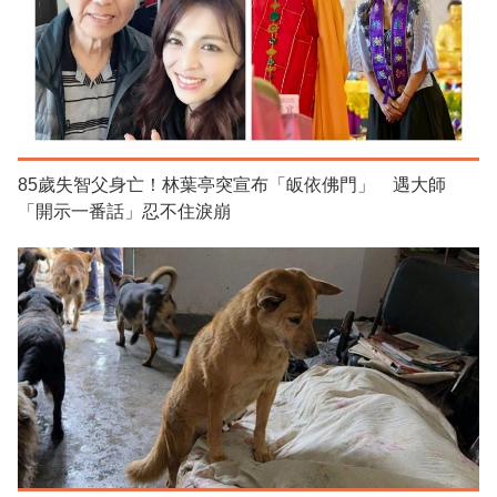
85歲失智父身亡！林葉亭突宣布「皈依佛門」 遇大師
「開示一番話」忍不住淚崩