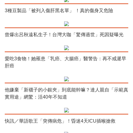
3種豆製品「被列入傷肝黑名單」 ！真的傷身又危險
曾爆出呂秋遠私生子！台灣大咖「驚傳過世」死因疑曝光
愛吃3食物！她罹患「乳癌、大腸癌」醫警告：再不戒遲早
肝癌
他嫌棄「新襪子的小銀夾」到底能幹嘛？達人親自「示範真
實用途」網驚：活40年不知道
快訊／華語歌王「突傳病危」！昏迷4天ICU插喉搶救