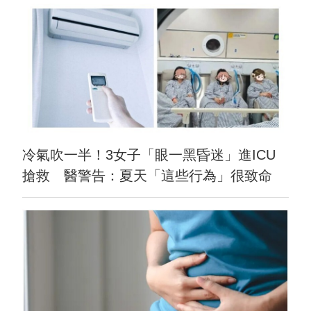
冷氣吹一半！3女子「眼一黑昏迷」進ICU
搶救 醫警告：夏天「這些行為」很致命