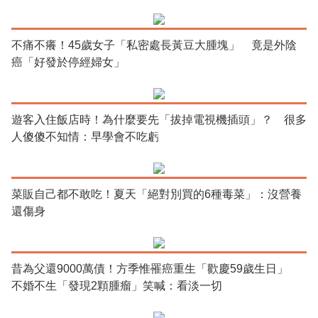
不痛不癢！45歲女子「私密處長黃豆大腫塊」 竟是外陰
癌「好發於停經婦女」
遊客入住飯店時！為什麼要先「拔掉電視機插頭」？ 很多
人傻傻不知情：早學會不吃虧
菜販自己都不敢吃！夏天「絕對別買的6種毒菜」：沒營養
還傷身
昔為父還9000萬債！方季惟罹癌重生「歡慶59歲生日」
不婚不生「發現2顆腫瘤」笑喊：看淡一切