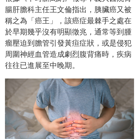
腸肝膽科主任王文倫指出，胰臟癌又被
稱之為「癌王」，該癌症最棘手之處在
於早期幾乎沒有明顯徵兆，通常等到腫
瘤壓迫到膽管引發黃疸症狀，或是侵犯
周圍神經血管造成劇烈腹背痛時，疾病
往往已進展至中晚期。