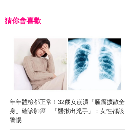
猜你會喜歡
年年體檢都正常！32歲女崩潰「腫瘤擴散全
身」確診肺癌 「醫揪出兇手」：女性都該
警惕