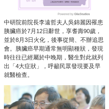
Powered by 
GliaStudios
中研院前院長李遠哲夫人吳錦麗因罹患
M
u
胰臟癌於7月12日辭世，享耆壽90歲，
t
並於8月3日火化，後事從簡、不辦追思
e
會。胰臟癌早期通常無明顯種狀，發現
時往往已經屬於中晚期，醫生對此就列
出「4大症狀」，呼籲民眾發現要及早
就醫檢查。