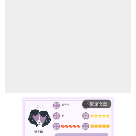
閱讀文章
arrow_forward_ios