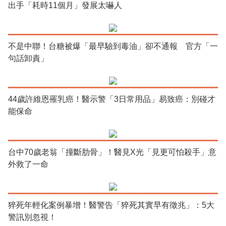
出手「耗時11個月」發展太嚇人
不是中聯！台糖被爆「最早驗到毒油」卻不通報 官方「一
句話卸責」
44歲許維恩罹乳癌！醫示警「3日常用品」易致癌：別碰才
能保命
台中70歲老翁「撞斷肋骨」！醫見X光「見更可怕殺手」意
外救了一命
猝死年輕化案例暴增！醫警告「猝死其實早有徵兆」：5大
警訊別忽視！