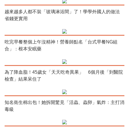
越來越多人都不裝「玻璃淋浴間」了！學學外國人的做法
省錢更實用
吃完早餐整個上午沒精神！營養師點名「台式早餐NG組
合」：根本安眠藥
為了降血脂！45歲女「天天吃奇異果」 6個月後「到醫院
檢查」結果呆住了
知名衛生棉出包！她拆開驚見「活蟲、蟲卵」氣炸：主打消
毒級