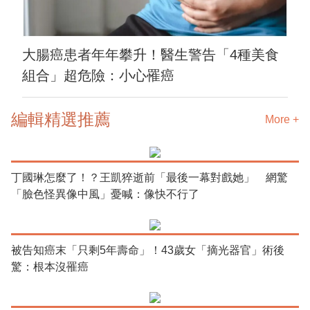
大腸癌患者年年攀升！醫生警告「4種美食
組合」超危險：小心罹癌
編輯精選推薦
More +
丁國琳怎麼了！？王凱猝逝前「最後一幕對戲她」 網驚
「臉色怪異像中風」憂喊：像快不行了
被告知癌末「只剩5年壽命」！43歲女「摘光器官」術後
驚：根本沒罹癌