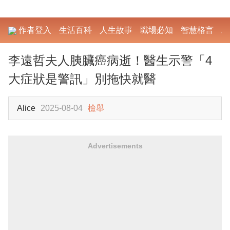
作者登入
生活百科
人生故事
職場必知
智慧格言
勵
李遠哲夫人胰臟癌病逝！醫生示警「4
大症狀是警訊」別拖快就醫
Alice
2025-08-04
檢舉
Advertisements