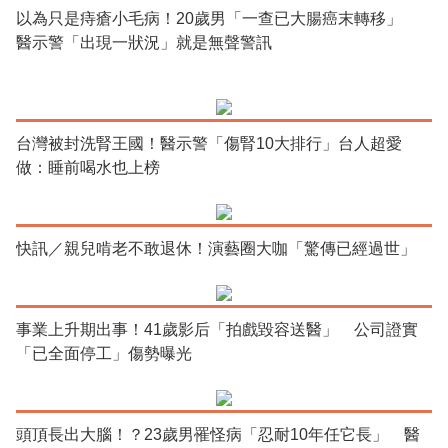
以為只是痔瘡小毛病！20歲男「一查已大腸癌末轉移」
醫示警「出現一狀況」就是無聲警訊
台灣被封洗腎王國！醫示警「傷腎10大排行」台人超愛
做：睡前喝水也上榜
快訊／親兒啃老不敢退休！演藝圈大咖「驚傳已經過世」
事業上升期出事！41歲影后「拍戲毀容送醫」 公司證實
「已全面停工」傷勢曝光
頭頂長出大腦！？23歲男罹怪病「忍耐10年任它長」 醫