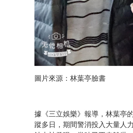
圖片來源：林葉亭臉書
據《三立娛樂》報導，林葉亭的
蹤多日，期間警消投入大量人