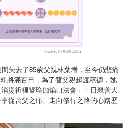
Powered by 
GliaStudios
M
期間失去了85歲父親林葉增，至今仍悲痛
u
過世即將滿百日，為了替父親超渡積德，她
t
員消災祈福暨瑜伽焰口法會」一日親善大
e
分享從喪父之痛、走向修行之路的心路歷