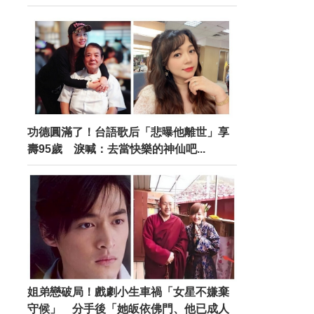
功德圓滿了！台語歌后「悲曝他離世」享
壽95歲 淚喊：去當快樂的神仙吧...
姐弟戀破局！戲劇小生車禍「女星不嫌棄
守候」 分手後「她皈依佛門、他已成人