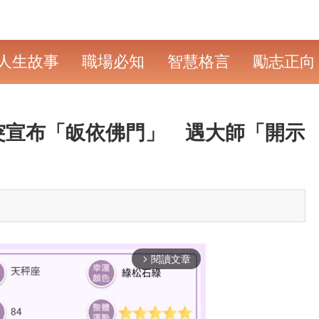
人生故事
職場必知
智慧格言
勵志正向
突宣布「皈依佛門」 遇大師「開示
閱讀文章
arrow_forward_ios