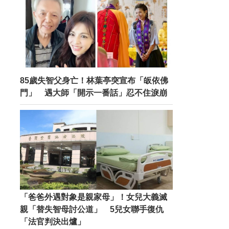
85歲失智父身亡！林葉亭突宣布「皈依佛
門」 遇大師「開示一番話」忍不住淚崩
「爸爸外遇對象是親家母」！女兒大義滅
親「替失智母討公道」 5兒女聯手復仇
「法官判決出爐」