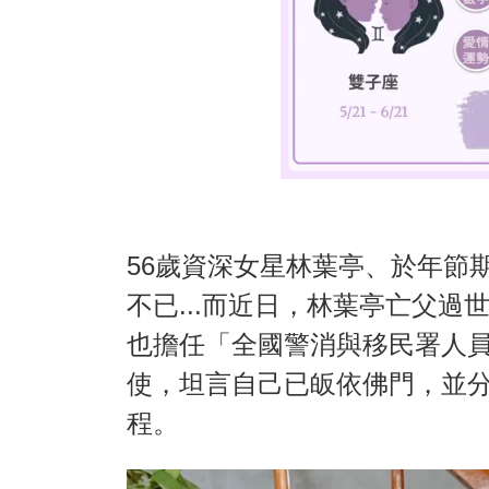
56歲資深女星林葉亭、於年節
不已...而近日，林葉亭亡父
也擔任「全國警消與移民署人
使，坦言自己已皈依佛門，並
程。