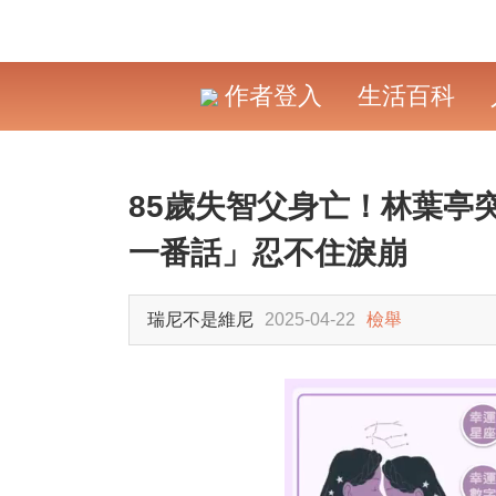
作者登入
生活百科
85歲失智父身亡！林葉亭
一番話」忍不住淚崩
瑞尼不是維尼
2025-04-22
檢舉