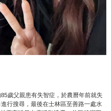
85歲父親患有失智症，於農曆年前就失
力進行搜尋，最後在士林區至善路一處水