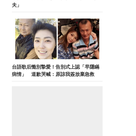
夫」
台語歌后慟別摯愛！告別式上認「早隱瞞
病情」 道歉哭喊：原諒我簽放棄急救