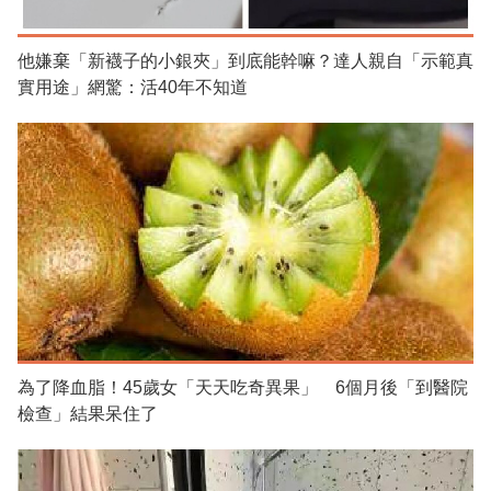
他嫌棄「新襪子的小銀夾」到底能幹嘛？達人親自「示範真
實用途」網驚：活40年不知道
為了降血脂！45歲女「天天吃奇異果」 6個月後「到醫院
檢查」結果呆住了