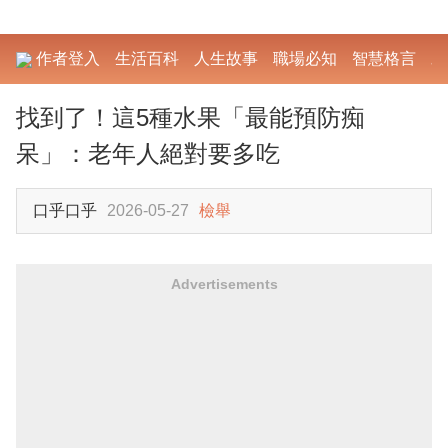
作者登入
生活百科
人生故事
職場必知
智慧格言
勵
找到了！這5種水果「最能預防痴
呆」：老年人絕對要多吃
口乎口乎
2026-05-27
檢舉
Advertisements