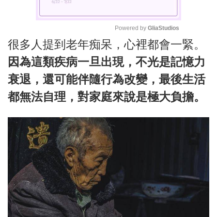
Powered by 
GliaStudios
很多人提到老年痴呆，心裡都會一緊。
M
u
因為這類疾病一旦出現，不光是記憶力
t
衰退，還可能伴隨行為改變，最後生活
e
都無法自理，對家庭來說是極大負擔。