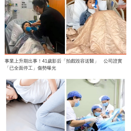
事業上升期出事！41歲影后「拍戲毀容送醫」 公司證實
「已全面停工」傷勢曝光