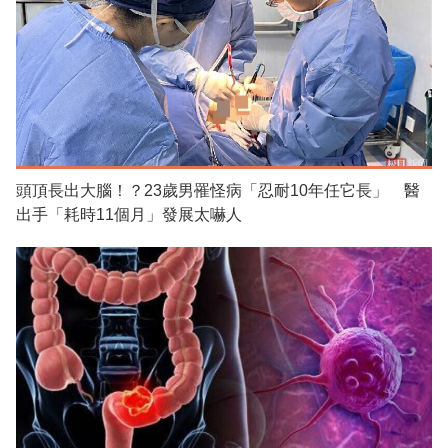
頭頂長出大腦！？23歲男罹怪病「忍耐10年任它長」 醫
出手「耗時11個月」發展太嚇人