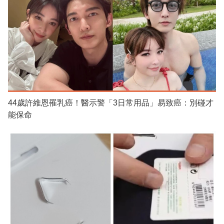
44歲許維恩罹乳癌！醫示警「3日常用品」易致癌：別碰才
能保命