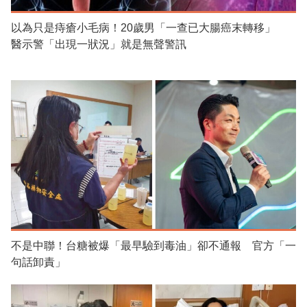
以為只是痔瘡小毛病！20歲男「一查已大腸癌末轉移」
醫示警「出現一狀況」就是無聲警訊
不是中聯！台糖被爆「最早驗到毒油」卻不通報 官方「一
句話卸責」