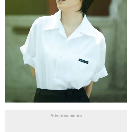
Advertisements