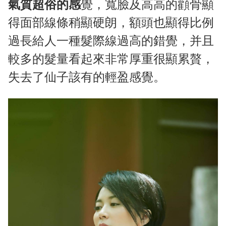
氣質超俗的感
覺，寬臉及高高的顴骨顯
得面部線條稍顯硬朗，額頭也顯得比例
過長給人一種髮際線過高的錯覺，并且
較多的髮量看起來非常厚重很顯累贅，
失去了仙子該有的輕盈感覺。