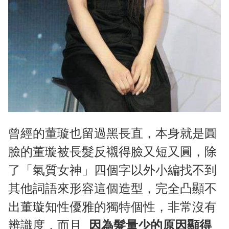
曾經的董璇也留過黑長直，本身就是圓
臉的董璇被長髮反襯得臉又短又圓，除
了「氣質女神」四個字以外小編找不到
其他詞語來形容這個造型，完全凸顯不
出董璇知性優雅的獨特個性，非常沒有
辨識度，而且
因為髮量少的原因顯得