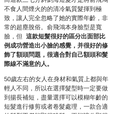
不食人間煙火的的清冷氣質髮揮到極
致，讓人完全忽略了她的實際年齡，非
常的超塵脫俗。俞飛鴻本身臉型是寬
臉，但
這款短髮很好的區分出面部比
例成功營造出小臉的感覺，并很好的修
飾了額頭問題，很適合對自己額頭和髮
際線不滿意的人。
50歲左右的女人在身材和氣質上都與年
輕人不同，所以在選擇髮型時一定要做
到揚長補短，盡量選擇可以模糊年齡的
短髮進行修剪或者卷髮處理，一款合適