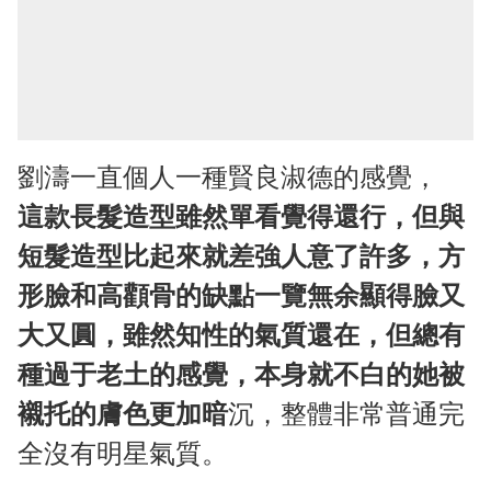
劉濤一直個人一種賢良淑德的感覺，
這款長髮造型雖然單看覺得還行，但與
短髮造型比起來就差強人意了許多，方
形臉和高顴骨的缺點一覽無余顯得臉又
大又圓，雖然知性的氣質還在，但總有
種過于老土的感覺，本身就不白的她被
襯托的膚色更加暗
沉，整體非常普通完
全沒有明星氣質。