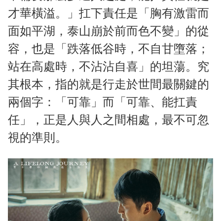
才華橫溢。」扛下責任是「胸有激雷而
面如平湖，泰山崩於前而色不變」的從
容，也是「跌落低谷時，不自甘墮落；
站在高處時，不沾沾自喜」的坦蕩。究
其根本，指的就是行走於世間最關鍵的
兩個字：「可靠」而「可靠、能扛責
任」，正是人與人之間相處，最不可忽
視的準則。