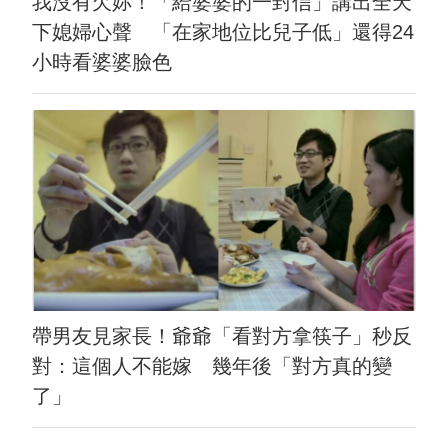
我沒有欠妳！「給婆婆的一封信」講出全天
下媳婦心聲 「在家地位比兒子低」還得24
小時看婆婆臉色
帶男友見家長！爺爺「看對方拿筷子」秒反
對：這個人不能嫁 幾年後「對方真的變
了」