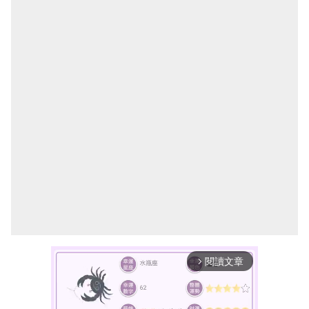
閱讀文章
arrow_forward_ios