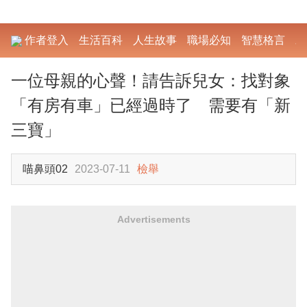
作者登入
生活百科
人生故事
職場必知
智慧格言
勵
一位母親的心聲！請告訴兒女：找對象
「有房有車」已經過時了 需要有「新
三寶」
喵鼻頭02
2023-07-11
檢舉
Advertisements