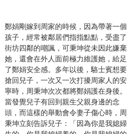
鄭娟剛嫁到周家的時候，因為帶著一個
孩子，經常被鄰居們指指點點，受盡了
街坊四鄰的嘲諷，可秉坤從未因此嫌棄
她，還會在外人面前極力維護她，給足
了鄭娟安全感。多年以後，駱士賓想要
搶回兒子，一次又一次打擾周家人的安
寧時，周秉坤次次都將鄭娟護在身後。
當發覺兒子有回到親生父親身邊的念
頭，而這樣的舉動會令妻子傷心時，周
秉坤立刻告訴兒子：「因為你是我媳婦