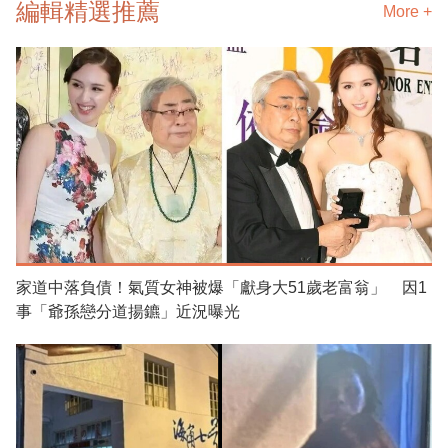
編輯精選推薦
More +
家道中落負債！氣質女神被爆「獻身大51歲老富翁」 因1
事「爺孫戀分道揚鑣」近況曝光