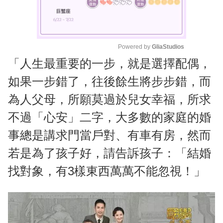
Powered by 
GliaStudios
「人生最重要的一步，就是選擇配偶，
M
u
如果一步錯了，往後餘生將步步錯，而
t
為人父母，所願莫過於兒女幸福，所求
e
不過「心安」二字，大多數的家庭的婚
事總是講求門當戶對、有車有房，然而
若是為了孩子好，請告訴孩子：「結婚
找對象，有3樣東西萬萬不能忽視！」