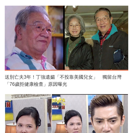
送別亡夫3年！丁強遺孀「不投靠美國兒女」 獨留台灣
「76歲拒健康檢查」原因曝光