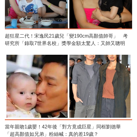
超狂星二代！宋逸民21歲兒「變190cm高顏值帥哥」 考
研究所「錄取7世界名校」獎學金額太驚人：又帥又聰明
當年親吻1歲嬰！42年後「對方竟成巨星」同框劉德華
「超高顏值如兄弟」粉絲喊：真的差19歲？