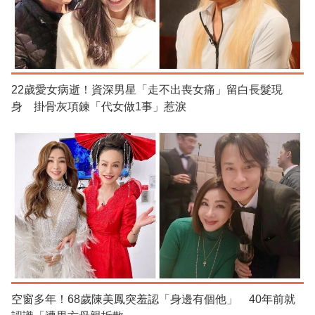
22歲愛女病逝！資深男星「走不出喪女痛」留白長髮現
身 掛骨灰項鍊「代女做1事」惹淚
空窗多年！68歲陳美鳳突羞認「身邊有個他」 40年前就