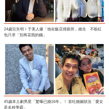
24歲兒失明！于美人爆「他在飯店掃廁所」維生 不盼紅
包只求「別再花我的錢」
45歲本土劇男星「驚曝已婚16年」！ 首吐婚姻狀況「愛女
是名校學霸」