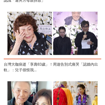
認識「遭男方母親拆散」
台灣大咖病逝「享壽83歲」！周遊告別式痛哭「認婚內出
軌」：兒子很恨我...