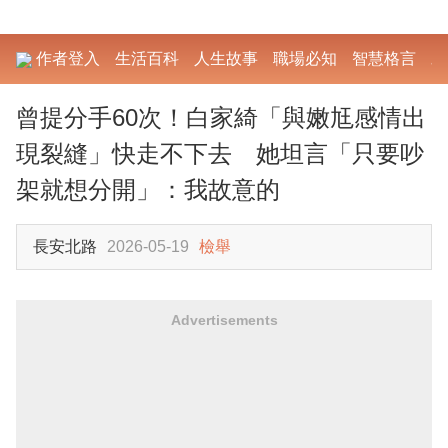
作者登入
生活百科
人生故事
職場必知
智慧格言
勵
曾提分手60次！白家綺「與嫩尪感情出
現裂縫」快走不下去 她坦言「只要吵
架就想分開」：我故意的
長安北路
2026-05-19
檢舉
Advertisements