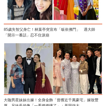
85歲失智父身亡！林葉亭突宣布「皈依佛門」 遇大師
「開示一番話」忍不住淚崩
大咖男星妹妹出嫁！全身金飾「曾獲近千萬豪宅」嫁妝豐
厚 兄妹長超像「一看媽媽懂了」：基因強大