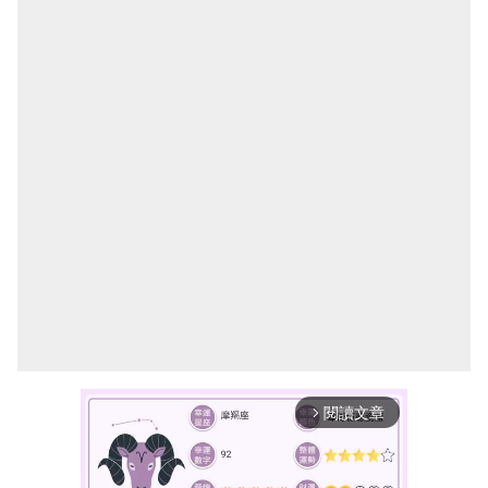
閱讀文章
arrow_forward_ios