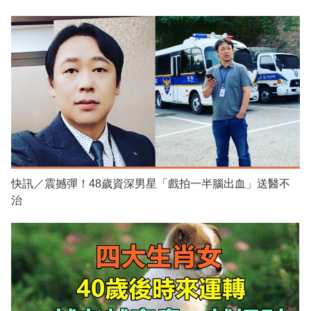
快訊／震撼彈！48歲資深男星「戲拍一半腦出血」送醫不
治