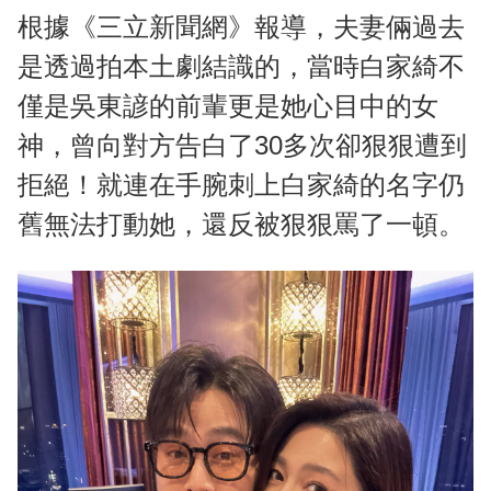
根據《三立新聞網》報導，夫妻倆過去
是透過拍本土劇結識的，當時白家綺不
僅是吳東諺的前輩更是她心目中的女
神，曾向對方告白了30多次卻狠狠遭到
拒絕！就連在手腕刺上白家綺的名字仍
舊無法打動她，還反被狠狠罵了一頓。