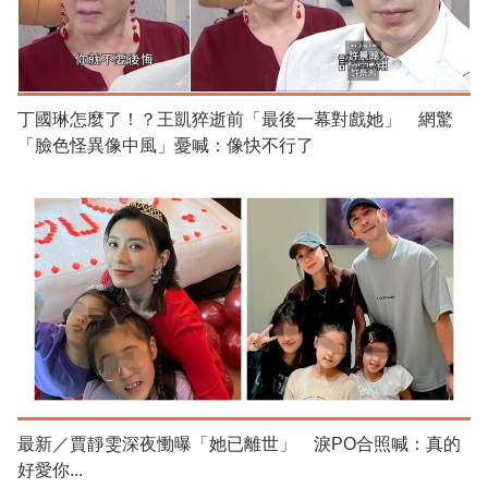
丁國琳怎麼了！？王凱猝逝前「最後一幕對戲她」 網驚
「臉色怪異像中風」憂喊：像快不行了
最新／賈靜雯深夜慟曝「她已離世」 淚PO合照喊：真的
好愛你...