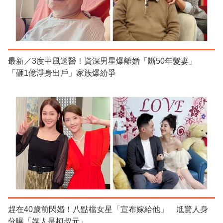
最新／3度中風送醫！資深男星爆離婚「斷50年髮妻」
「砸1億淨身出戶」家族爆紛爭
趕在40歲前閃婚！八點檔女星「宣布嫁給他」 尪驚人身
分曝「媒人是柯叔元」