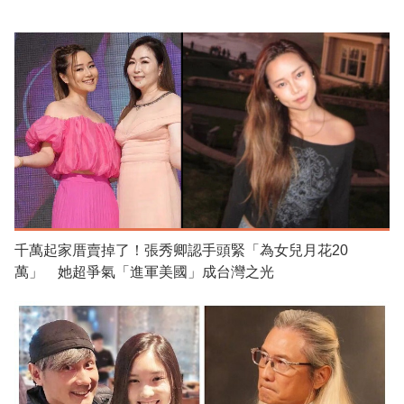
千萬起家厝賣掉了！張秀卿認手頭緊「為女兒月花20
萬」 她超爭氣「進軍美國」成台灣之光