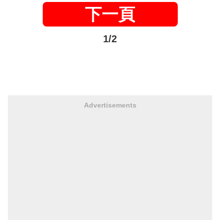
下一頁
1/2
Advertisements