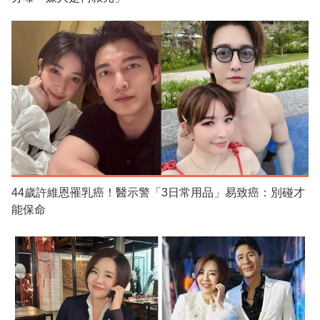
44歲許維恩罹乳癌！醫示警「3日常用品」易致癌：別碰才
能保命