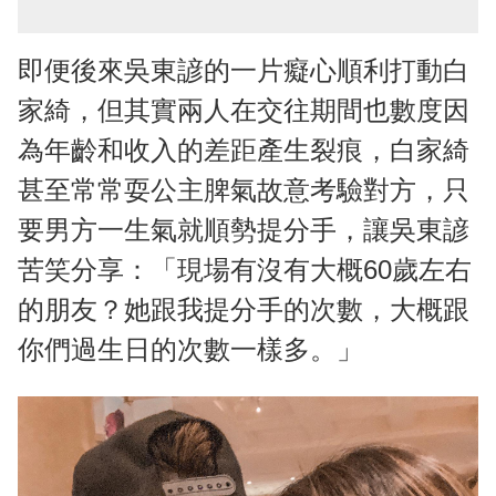
即便後來吳東諺的一片癡心順利打動白
家綺，但其實兩人在交往期間也數度因
為年齡和收入的差距產生裂痕，白家綺
甚至常常耍公主脾氣故意考驗對方，只
要男方一生氣就順勢提分手，讓吳東諺
苦笑分享：「現場有沒有大概60歲左右
的朋友？她跟我提分手的次數，大概跟
你們過生日的次數一樣多。」