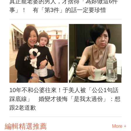
真正寵老婆的男人，才捨得「為妳做這6件
事」！ 有「第3件」的話一定要珍惜
10年不和公婆往來！于美人被「公公1句話
踩底線」 婚變才後悔「是我太過份」：想
跟2老道歉
編輯精選推薦
More +