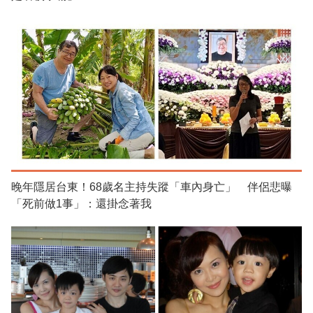
晚年隱居台東！68歲名主持失蹤「車內身亡」 伴侶悲曝
「死前做1事」：還掛念著我