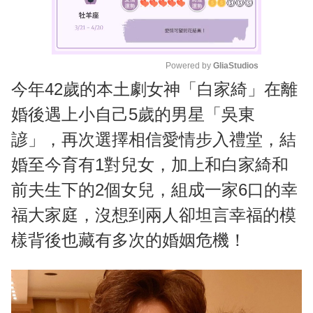
Powered by 
GliaStudios
今年42歲的本土劇女神「白家綺」在離
M
u
婚後遇上小自己5歲的男星「吳東
t
諺」，再次選擇相信愛情步入禮堂，結
e
婚至今育有1對兒女，加上和白家綺和
前夫生下的2個女兒，組成一家6口的幸
福大家庭，沒想到兩人卻坦言幸福的模
樣背後也藏有多次的婚姻危機！