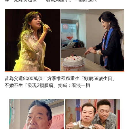
昔為父還9000萬債！方季惟罹癌重生「歡慶59歲生日」
不婚不生「發現2顆腫瘤」笑喊：看淡一切