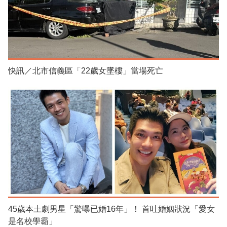
快訊／北市信義區「22歲女墜樓」當場死亡
45歲本土劇男星「驚曝已婚16年」！ 首吐婚姻狀況「愛女
是名校學霸」