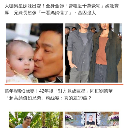
大咖男星妹妹出嫁！全身金飾「曾獲近千萬豪宅」嫁妝豐
厚 兄妹長超像「一看媽媽懂了」：基因強大
當年親吻1歲嬰！42年後「對方竟成巨星」同框劉德華
「超高顏值如兄弟」粉絲喊：真的差19歲？