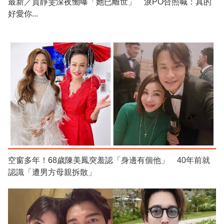
最新／賈靜雯深夜慟曝「她已離世」 淚PO合照喊：真的
好愛你...
空窗多年！68歲陳美鳳突羞認「身邊有個他」 40年前就
認識「遭男方母親拆散」