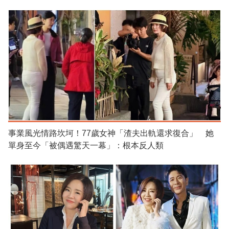
事業風光情路坎坷！77歲女神「渣夫出軌還求復合」 她
單身至今「被偶遇驚天一幕」：根本反人類