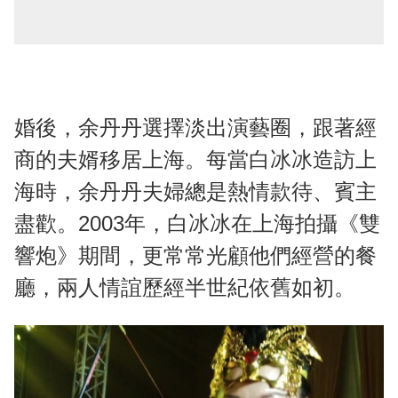
婚後，余丹丹選擇淡出演藝圈，跟著經
商的夫婿移居上海。每當白冰冰造訪上
海時，余丹丹夫婦總是熱情款待、賓主
盡歡。2003年，白冰冰在上海拍攝《雙
響炮》期間，更常常光顧他們經營的餐
廳，兩人情誼歷經半世紀依舊如初。