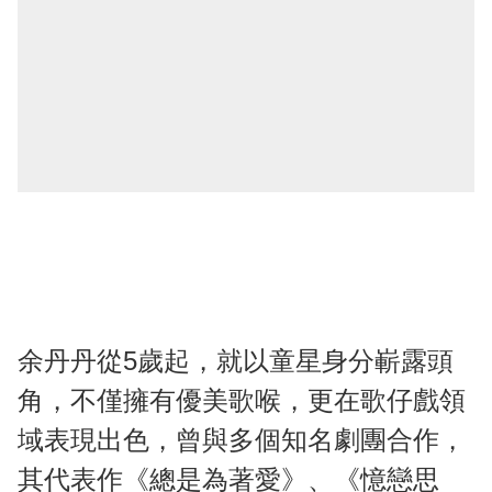
余丹丹從5歲起，就以童星身分嶄露頭
角，不僅擁有優美歌喉，更在歌仔戲領
域表現出色，曾與多個知名劇團合作，
其代表作《總是為著愛》、《憶戀思