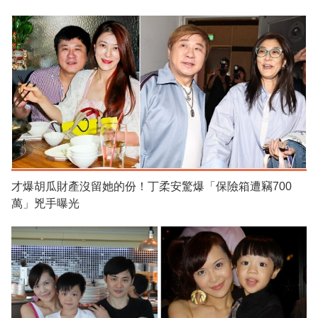
才爆胡瓜財產沒留她的份！丁柔安驚爆「保險箱遭竊700
萬」兇手曝光