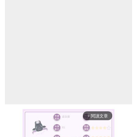
閱讀文章
arrow_forward_ios