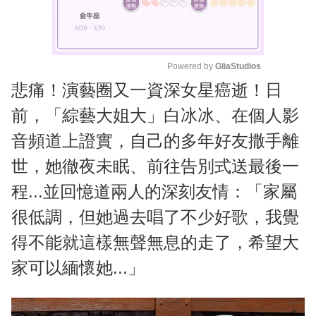
Powered by 
GliaStudios
悲痛！演藝圈又一資深女星癌逝！日
M
u
前，「綜藝大姐大」白冰冰、在個人影
t
音頻道上證實，自己的多年好友撒手離
e
世，她徹夜未眠、前往告別式送最後一
程...並回憶道兩人的深刻友情：「家屬
很低調，但她過去唱了不少好歌，我覺
得不能就這樣無聲無息的走了，希望大
家可以緬懷她...」