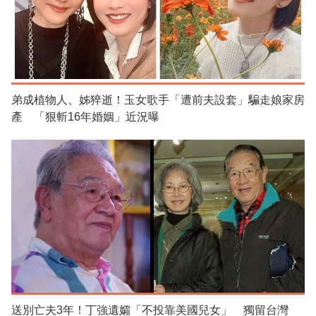
弟成植物人、姊猝逝！玉女歌手「遭前夫設套」騙走娘家房
產 「狠斬16年婚姻」近況曝
送別亡夫3年！丁強遺孀「不投靠美國兒女」 獨留台灣