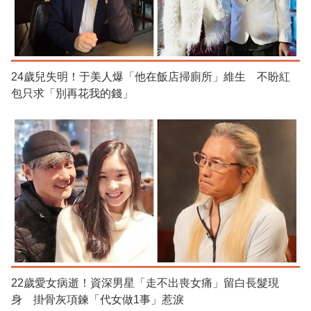
24歲兒失明！于美人爆「他在飯店掃廁所」維生 不盼紅
包只求「別再花我的錢」
22歲愛女病逝！資深男星「走不出喪女痛」留白長髮現
身 掛骨灰項鍊「代女做1事」惹淚