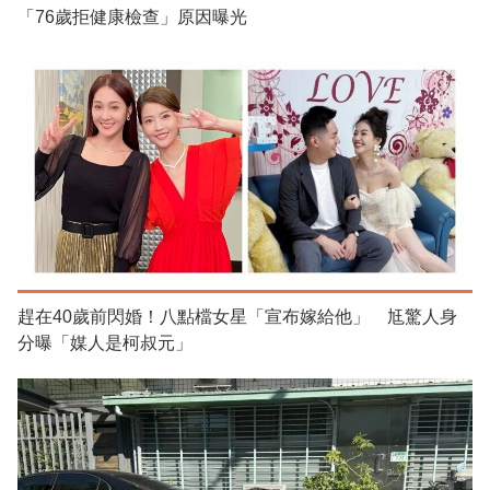
「76歲拒健康檢查」原因曝光
趕在40歲前閃婚！八點檔女星「宣布嫁給他」 尪驚人身
分曝「媒人是柯叔元」