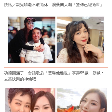
快訊／親兒啃老不敢退休！演藝圈大咖「驚傳已經過世」
功德圓滿了！台語歌后「悲曝他離世」享壽95歲 淚喊：
去當快樂的神仙吧...