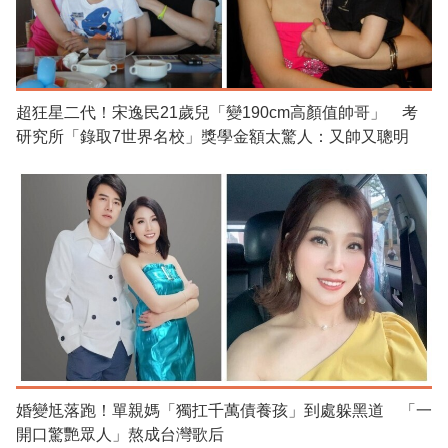
超狂星二代！宋逸民21歲兒「變190cm高顏值帥哥」 考
研究所「錄取7世界名校」獎學金額太驚人：又帥又聰明
婚變尪落跑！單親媽「獨扛千萬債養孩」到處躲黑道 「一
開口驚艷眾人」熬成台灣歌后