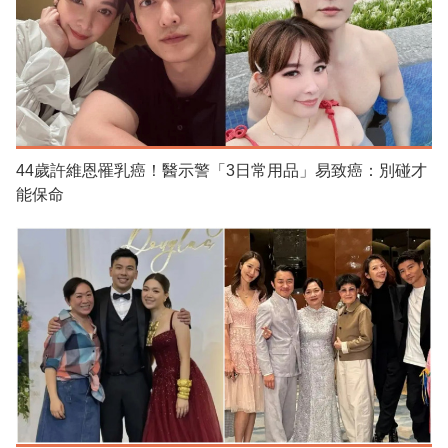
44歲許維恩罹乳癌！醫示警「3日常用品」易致癌：別碰才
能保命