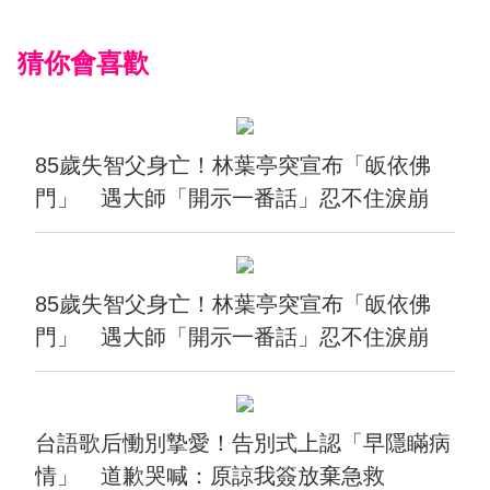
猜你會喜歡
85歲失智父身亡！林葉亭突宣布「皈依佛
門」 遇大師「開示一番話」忍不住淚崩
85歲失智父身亡！林葉亭突宣布「皈依佛
門」 遇大師「開示一番話」忍不住淚崩
台語歌后慟別摯愛！告別式上認「早隱瞞病
情」 道歉哭喊：原諒我簽放棄急救