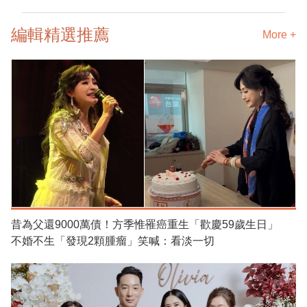
編輯精選推薦
More +
昔為父還9000萬債！方季惟罹癌重生「歡慶59歲生日」
不婚不生「發現2顆腫瘤」笑喊：看淡一切