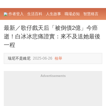
作者登入
生活百科
人生故事
職場必知
智慧格言
勵
最新／歌仔戲天后「被倒債2億」今癌
逝！白冰冰悲痛證實：來不及送她最後
一程
瑞尼不是維尼
2025-06-26
檢舉
Advertisements