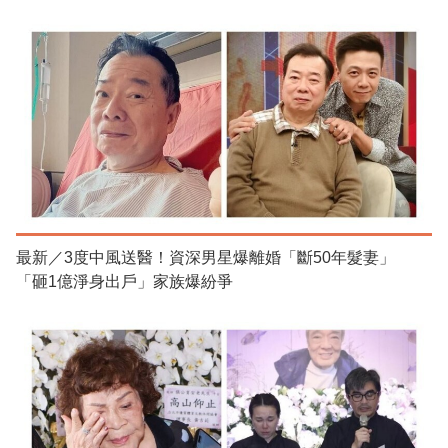
最新／3度中風送醫！資深男星爆離婚「斷50年髮妻」
「砸1億淨身出戶」家族爆紛爭