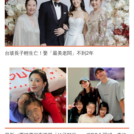
台玻長子輕生亡！娶「最美老闆」不到2年