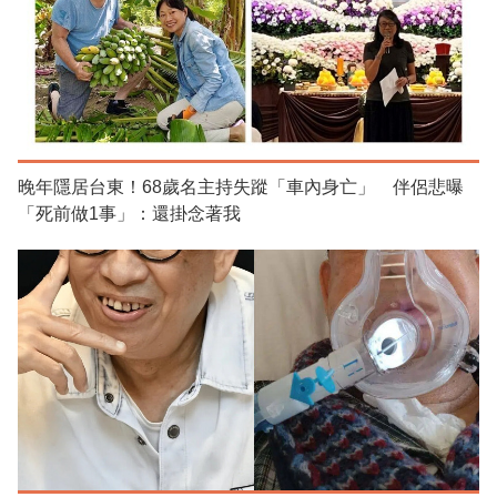
晚年隱居台東！68歲名主持失蹤「車內身亡」 伴侶悲曝
「死前做1事」：還掛念著我