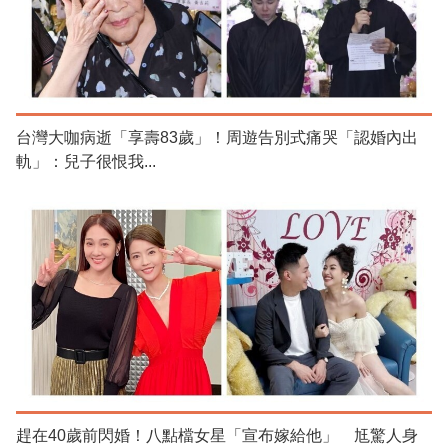
台灣大咖病逝「享壽83歲」！周遊告別式痛哭「認婚內出
軌」：兒子很恨我...
趕在40歲前閃婚！八點檔女星「宣布嫁給他」 尪驚人身