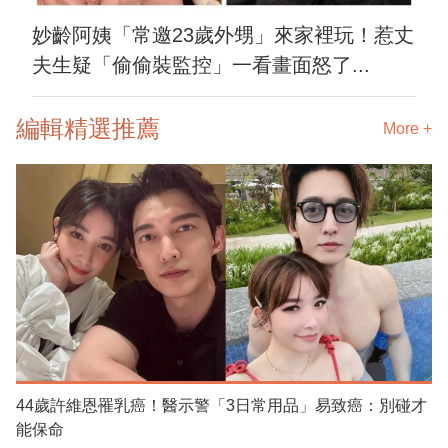
妙齡阿姨「常邀23歲外甥」來家裡玩！惹丈
夫生疑「偷偷裝監控」一看畫面怒了...
編輯精選推薦
More +
44歲許維恩罹乳癌！醫示警「3日常用品」易致癌：別碰才
能保命