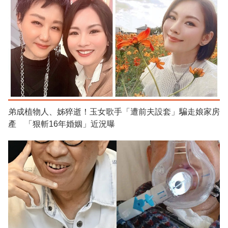
弟成植物人、姊猝逝！玉女歌手「遭前夫設套」騙走娘家房
產 「狠斬16年婚姻」近況曝