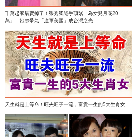
千萬起家厝賣掉了！張秀卿認手頭緊「為女兒月花20
萬」 她超爭氣「進軍美國」成台灣之光
天生就是上等命！旺夫旺子一流，富貴一生的5大生肖女