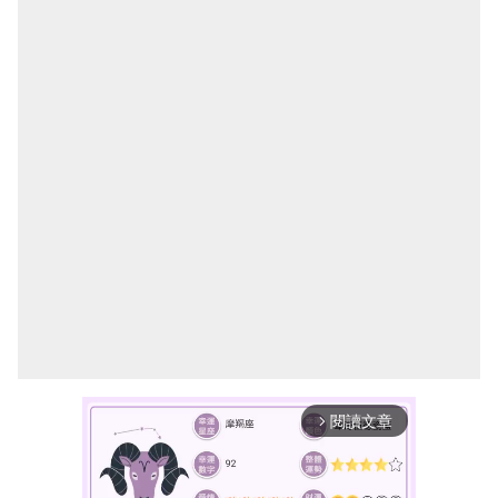
閱讀文章
arrow_forward_ios