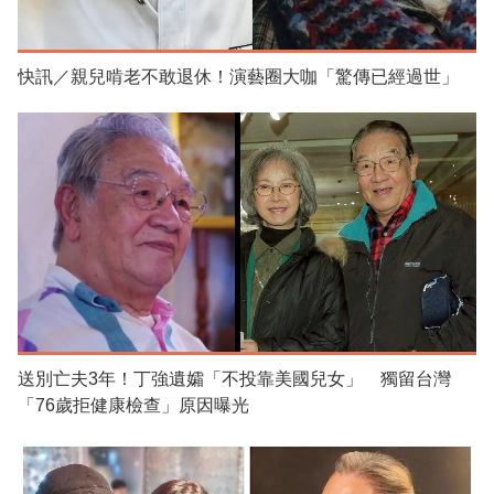
快訊／親兒啃老不敢退休！演藝圈大咖「驚傳已經過世」
送別亡夫3年！丁強遺孀「不投靠美國兒女」 獨留台灣
「76歲拒健康檢查」原因曝光