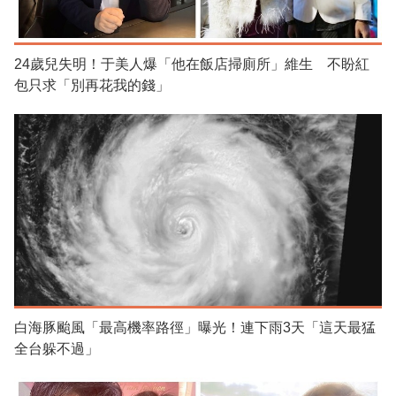
24歲兒失明！于美人爆「他在飯店掃廁所」維生 不盼紅
包只求「別再花我的錢」
白海豚颱風「最高機率路徑」曝光！連下雨3天「這天最猛
全台躲不過」