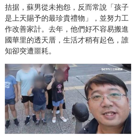
拮据，蘇男從未抱怨，反而常說「孩子
是上天賜予的最珍貴禮物」，並努力工
作改善家計。去年，他們好不容易搬進
國華里的透天厝，生活才稍有起色，誰
知卻突遭噩耗。