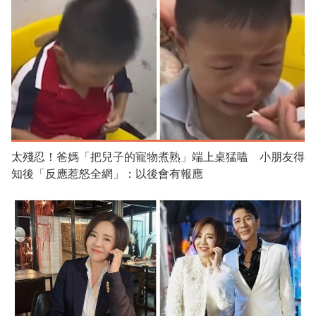
太殘忍！爸媽「把兒子的寵物煮熟」端上桌猛嗑 小朋友得
知後「反應惹怒全網」：以後會有報應