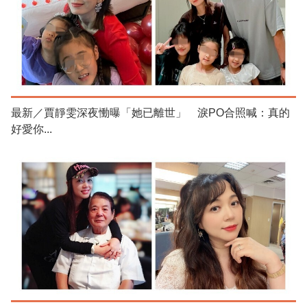
最新／賈靜雯深夜慟曝「她已離世」 淚PO合照喊：真的
好愛你...