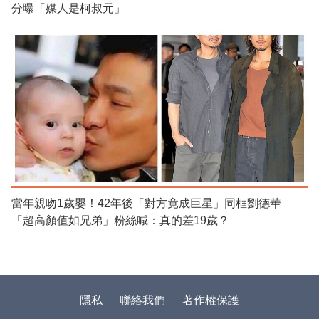
分曝「媒人是柯叔元」
當年親吻1歲嬰！42年後「對方竟成巨星」同框劉德華
「超高顏值如兄弟」粉絲喊：真的差19歲？
隱私
聯絡我們
著作權保護