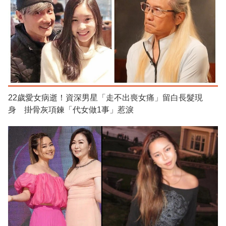
22歲愛女病逝！資深男星「走不出喪女痛」留白長髮現
身 掛骨灰項鍊「代女做1事」惹淚