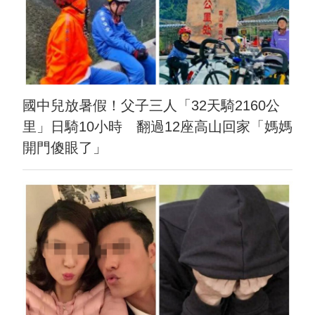
國中兒放暑假！父子三人「32天騎2160公
里」日騎10小時 翻過12座高山回家「媽媽
開門傻眼了」