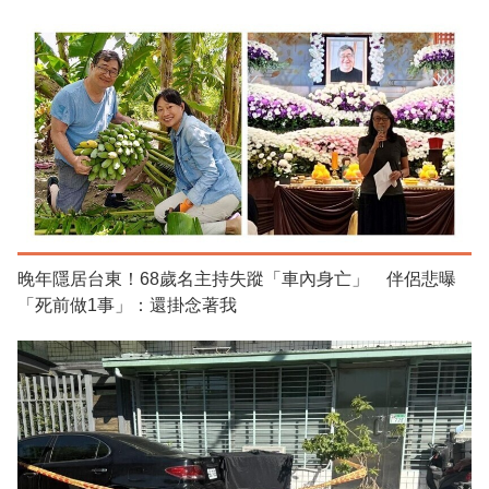
晚年隱居台東！68歲名主持失蹤「車內身亡」 伴侶悲曝
「死前做1事」：還掛念著我