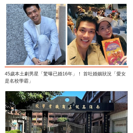
45歲本土劇男星「驚曝已婚16年」！ 首吐婚姻狀況「愛女
是名校學霸」