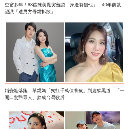
空窗多年！68歲陳美鳳突羞認「身邊有個他」 40年前就
認識「遭男方母親拆散」
婚變尪落跑！單親媽「獨扛千萬債養孩」到處躲黑道 「一
開口驚艷眾人」熬成台灣歌后