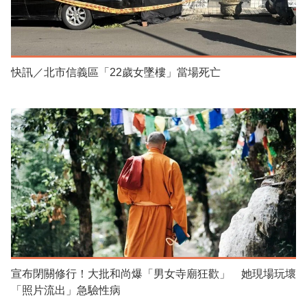
快訊／北市信義區「22歲女墜樓」當場死亡
宣布閉關修行！大批和尚爆「男女寺廟狂歡」 她現場玩壞
「照片流出」急驗性病