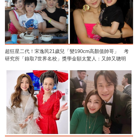
超狂星二代！宋逸民21歲兒「變190cm高顏值帥哥」 考
研究所「錄取7世界名校」獎學金額太驚人：又帥又聰明