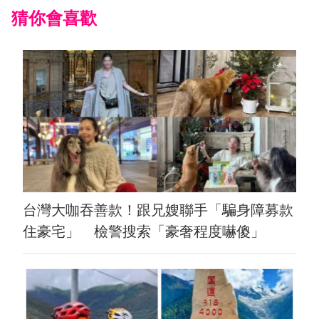
猜你會喜歡
台灣大咖吞善款！跟兄嫂聯手「騙身障募款
住豪宅」 檢警搜索「豪奢程度嚇傻」