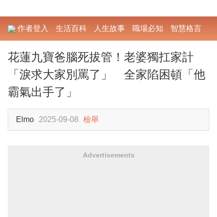
作者登入
生活百科
人生故事
職場必知
智慧格言
勵
花蓮九寶爸腦死拔管！老婆獨扛家計
「淚求大家別罵了」 全家陷困頓「他
霸氣出手了」
Elmo
2025-09-08
檢舉
Advertisements