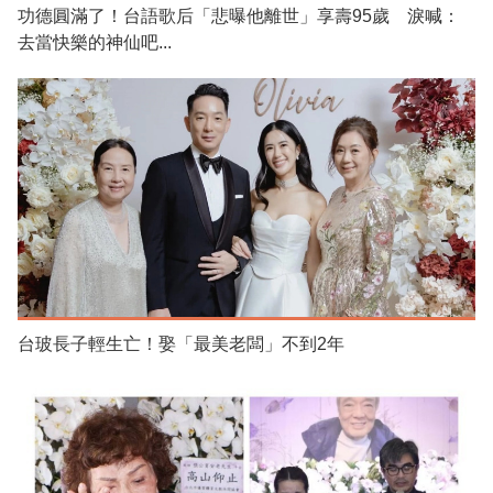
功德圓滿了！台語歌后「悲曝他離世」享壽95歲 淚喊：
去當快樂的神仙吧...
台玻長子輕生亡！娶「最美老闆」不到2年