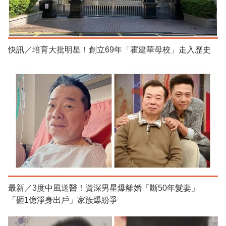
快訊／培育大批明星！創立69年「霍建華母校」走入歷史
最新／3度中風送醫！資深男星爆離婚「斷50年髮妻」
「砸1億淨身出戶」家族爆紛爭