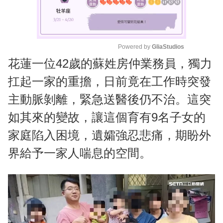
Powered by 
GliaStudios
花蓮一位42歲的蘇姓房仲業務員，獨力
M
u
扛起一家的重擔，日前竟在工作時突發
t
主動脈剝離，緊急送醫後仍不治。這突
e
如其來的變故，讓這個育有9名子女的
家庭陷入困境，遺孀強忍悲痛，期盼外
界給予一家人喘息的空間。