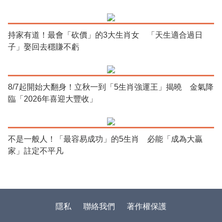
持家有道！最會「砍價」的3大生肖女 「天生適合過日
子」娶回去穩賺不虧
8/7起開始大翻身！立秋一到「5生肖強運王」揭曉 金氣降
臨「2026年喜迎大豐收」
不是一般人！「最容易成功」的5生肖 必能「成為大贏
家」註定不平凡
隱私
聯絡我們
著作權保護