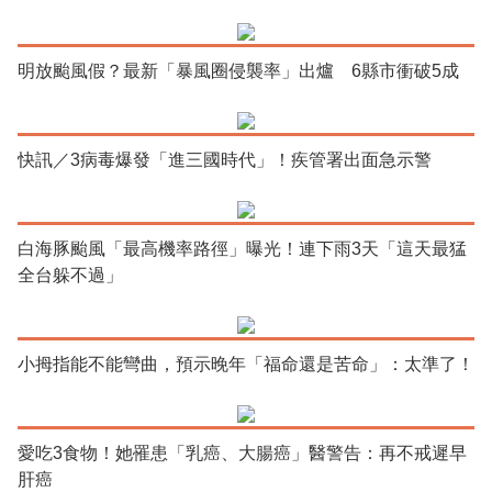
明放颱風假？最新「暴風圈侵襲率」出爐 6縣市衝破5成
快訊／3病毒爆發「進三國時代」！疾管署出面急示警
白海豚颱風「最高機率路徑」曝光！連下雨3天「這天最猛
全台躲不過」
小拇指能不能彎曲，預示晚年「福命還是苦命」：太準了！
愛吃3食物！她罹患「乳癌、大腸癌」醫警告：再不戒遲早
肝癌