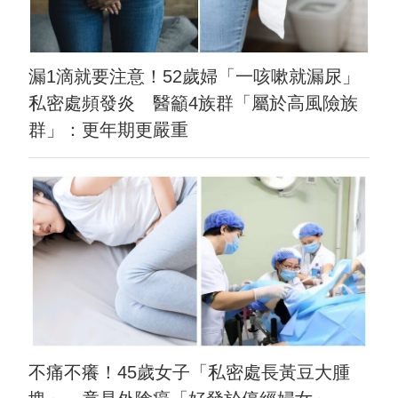
漏1滴就要注意！52歲婦「一咳嗽就漏尿」
私密處頻發炎 醫籲4族群「屬於高風險族
群」：更年期更嚴重
不痛不癢！45歲女子「私密處長黃豆大腫