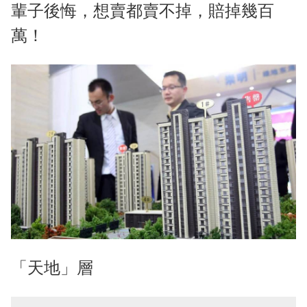
輩子後悔，想賣都賣不掉，賠掉幾百
萬！
「天地」層