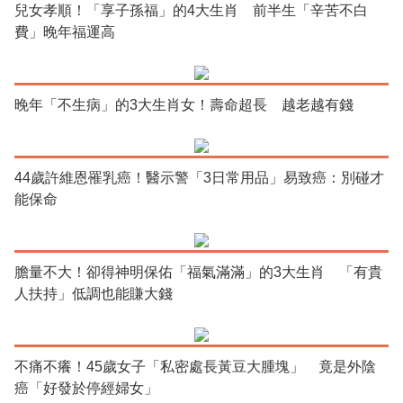
兒女孝順！「享子孫福」的4大生肖 前半生「辛苦不白
費」晚年福運高
晚年「不生病」的3大生肖女！壽命超長 越老越有錢
44歲許維恩罹乳癌！醫示警「3日常用品」易致癌：別碰才
能保命
膽量不大！卻得神明保佑「福氣滿滿」的3大生肖 「有貴
人扶持」低調也能賺大錢
不痛不癢！45歲女子「私密處長黃豆大腫塊」 竟是外陰
癌「好發於停經婦女」