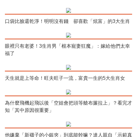
口袋比臉還乾淨！明明沒有錢 卻喜歡「炫富」的3大生肖
眼裡只有老婆！3生肖男「根本寵妻狂魔」：嫁給他們太幸
福了
天生就是上等命！旺夫旺子一流，富貴一生的5大生肖女
為什麼飛機起飛以後「空姐會把頭等艙布簾拉上」？看完才
知「其中原因很重要」
他嫌棄「新襪子的小銀夾」到底能幹嘛？達人親自「示範真