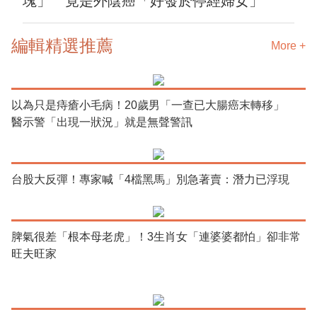
塊」 竟是外陰癌「好發於停經婦女」
編輯精選推薦
More +
以為只是痔瘡小毛病！20歲男「一查已大腸癌末轉移」
醫示警「出現一狀況」就是無聲警訊
台股大反彈！專家喊「4檔黑馬」別急著賣：潛力已浮現
脾氣很差「根本母老虎」！3生肖女「連婆婆都怕」卻非常
旺夫旺家