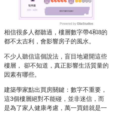
Powered by 
GliaStudios
相信很多人都聽過，樓層數字帶4和8的
M
u
都不太吉利，會影響房子的風水。
t
e
不少人聽信這個說法，盲目地避開這些
樓層， 卻不知道，真正影響生活質量的
因素有哪些。
建築學家點出買房關鍵：數字不重要，
這3個樓層絕對不能碰，並非迷信，而
是為了家人健康考慮，萬一買錯就是一