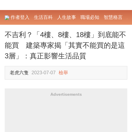
作者登入
生活百科
人生故事
職場必知
智慧格言
勵
不吉利？「4樓、8樓、18樓」到底能不
能買 建築專家揭「其實不能買的是這
3層」：真正影響生活品質
老虎六隻
2023-07-07
檢舉
Advertisements