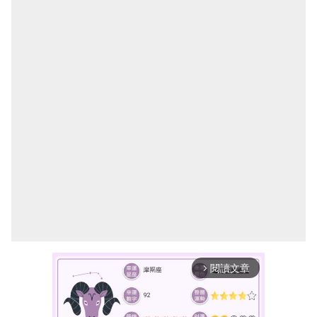
閱讀文章
arrow_forward_ios