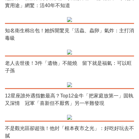
實用途」網驚：活40年不知道
知名衛生棉出包！她拆開驚見「活蟲、蟲卵」氣炸：主打消
毒級
老人去世後！3件「遺物」不能燒 留下就是福氣：可以旺
子孫
12星座誰外遇指數最高？Top12金牛「把家庭放第一」固執
又深情 冠軍「喜新但不厭舊」另一半難發現
不是觀光區卻超強！他封「根本夜市之光」：好吃好玩去不
膩