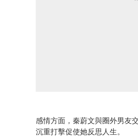
感情方面，秦蔚文與圈外男友
沉重打擊促使她反思人生。