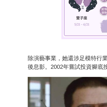
除演藝事業，她還涉足模特行業
後息影。2002年嘗試投資腳