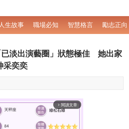
人生故事
職場必知
智慧格言
勵志正向
「已淡出演藝圈」狀態極佳 她出家
神采奕奕
閱讀文章
arrow_forward_ios