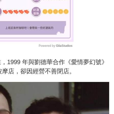
Powered by 
GliaStudios
M
，1999 年與劉德華合作《愛情夢幻號》
u
底按摩店，卻因經營不善閉店。
t
e