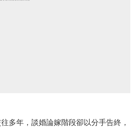
交往多年，談婚論嫁階段卻以分手告終，