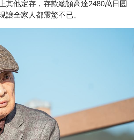
上其他定存，存款總額高達2480萬日圓
發現讓全家人都震驚不已。