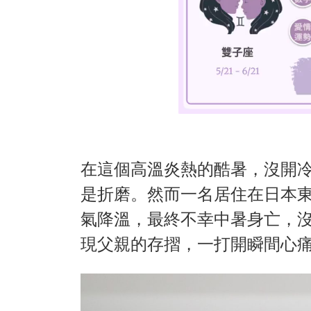
在這個高溫炎熱的酷暑，沒開
是折磨。然而一名居住在日本東
氣降溫，最終不幸中暑身亡，
現父親的存摺，一打開瞬間心