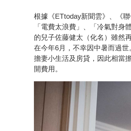
根據《ETtoday新聞雲》、
「電費太浪費」、「冷氣對身體
的兒子佐藤健太（化名）雖然
在今年6月，不幸因中暑而過世
擔妻小生活及房貸，因此相當
開費用。