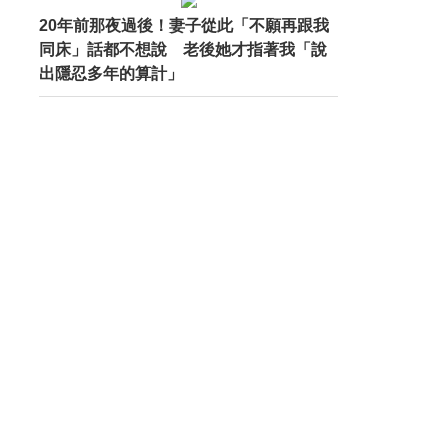
20年前那夜過後！妻子從此「不願再跟我
同床」話都不想說 老後她才指著我「說
出隱忍多年的算計」