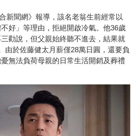
《聯合新聞網》報導，該名老翁生前經常以
不好」等理由，拒絕開啟冷氣。他36歲
再三勸說，但父親始終聽不進去，結果就
。由於佐藤健太月薪僅28萬日圓，還要負
擔憂無法負荷母親的日常生活開銷及葬禮