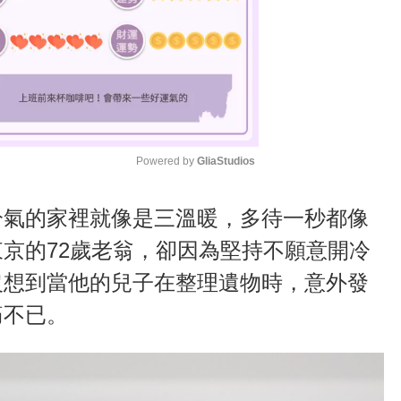
Powered by 
GliaStudios
M
冷氣的家裡就像是三溫暖，多待一秒都像
u
京的72歲老翁，卻因為堅持不願意開冷
t
沒想到當他的兒子在整理遺物時，意外發
e
痛不已。