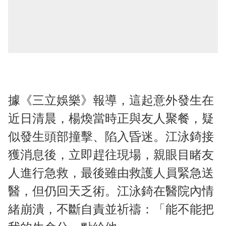
據《三立娛樂》報導，這起意外發生在
近日清晨，楊煥當時正與友人聚餐，疑
似發生頭部撞擊、陷入昏迷。江泳錡接
獲消息後，立即趕往現場，親眼目睹友
人進行急救，最後雖由救護人員緊急送
醫，但仍回天乏術。江泳錡在醫院內情
緒崩潰，不斷自責並祈禱：「能不能把