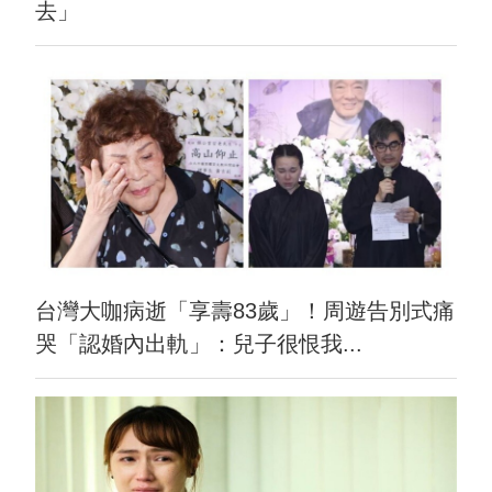
去」
台灣大咖病逝「享壽83歲」！周遊告別式痛
哭「認婚內出軌」：兒子很恨我...