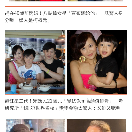
趕在40歲前閃婚！八點檔女星「宣布嫁給他」 尪驚人身
分曝「媒人是柯叔元」
超狂星二代！宋逸民21歲兒「變190cm高顏值帥哥」 考
研究所「錄取7世界名校」獎學金額太驚人：又帥又聰明