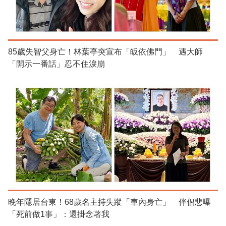
85歲失智父身亡！林葉亭突宣布「皈依佛門」 遇大師
「開示一番話」忍不住淚崩
晚年隱居台東！68歲名主持失蹤「車內身亡」 伴侶悲曝
「死前做1事」：還掛念著我