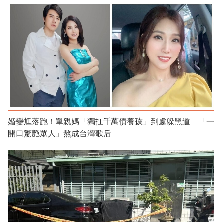
婚變尪落跑！單親媽「獨扛千萬債養孩」到處躲黑道 「一
開口驚艷眾人」熬成台灣歌后