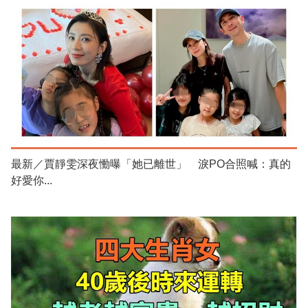
最新／賈靜雯深夜慟曝「她已離世」 淚PO合照喊：真的
好愛你...