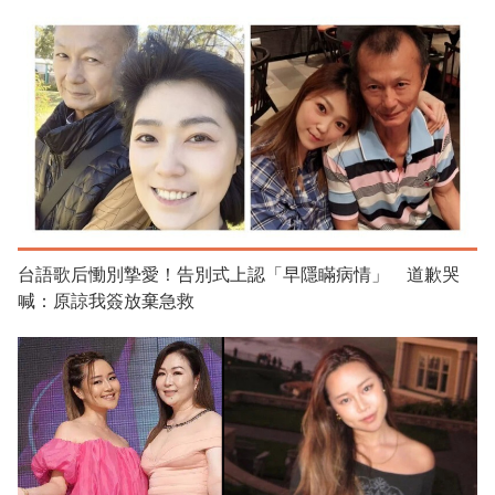
台語歌后慟別摯愛！告別式上認「早隱瞞病情」 道歉哭
喊：原諒我簽放棄急救