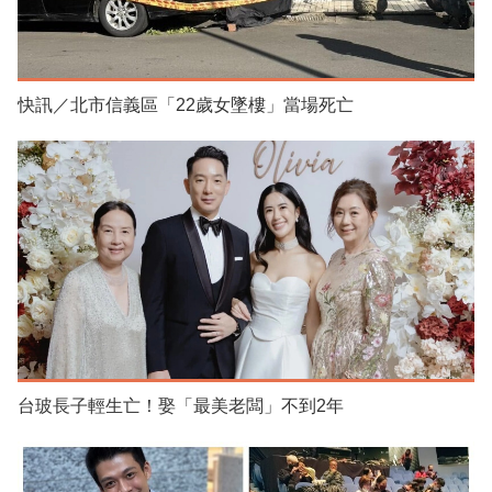
快訊／北市信義區「22歲女墜樓」當場死亡
台玻長子輕生亡！娶「最美老闆」不到2年