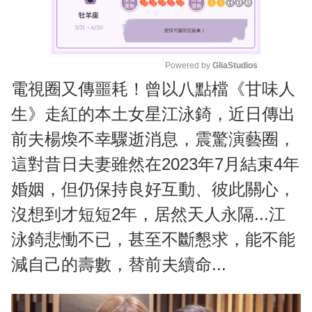
Powered by 
GliaStudios
電視圈又傳噩耗！曾以八點檔《甘味人
M
u
生》走紅的本土女星江泳錡，近日傳出
t
前夫楊煥不幸驟逝消息，震驚演藝圈，
e
這對昔日夫妻雖然在2023年7月結束4年
婚姻，但仍保持良好互動、彼此關心，
沒想到才短短2年，居然天人永隔...江
泳錡悲慟不已，甚至不斷懇求，能不能
減自己的壽數，替前夫續命...