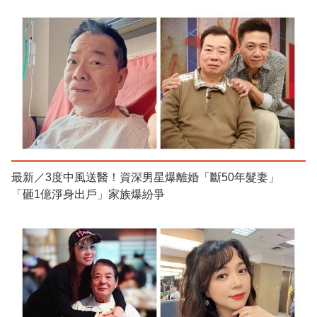
最新／3度中風送醫！資深男星爆離婚「斷50年髮妻」
「砸1億淨身出戶」家族爆紛爭