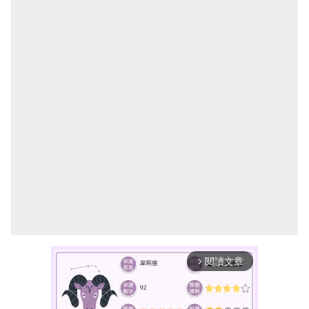
閱讀文章
arrow_forward_ios