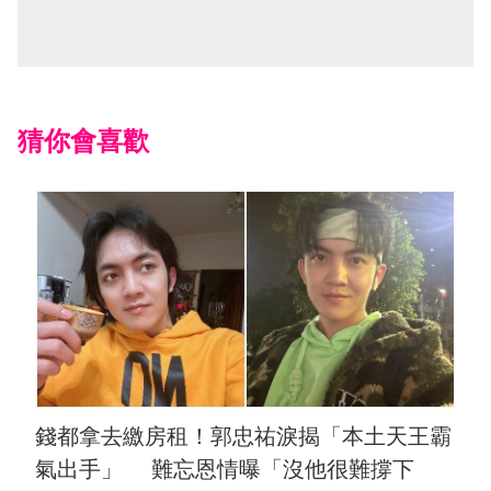
猜你會喜歡
錢都拿去繳房租！郭忠祐淚揭「本土天王霸
氣出手」 難忘恩情曝「沒他很難撐下