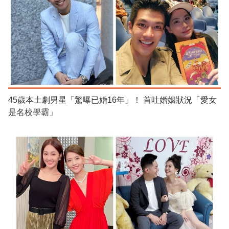
45歲本土劇男星「驚曝已婚16年」！ 首吐婚姻狀況「愛女
是名校學霸」