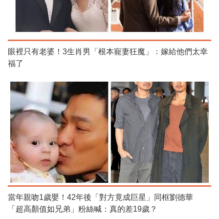
眼裡只有老婆！3生肖男「根本寵妻狂魔」：嫁給他們太幸
福了
當年親吻1歲嬰！42年後「對方竟成巨星」同框劉德華
「超高顏值如兄弟」粉絲喊：真的差19歲？