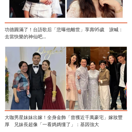
功德圓滿了！台語歌后「悲曝他離世」享壽95歲 淚喊：
去當快樂的神仙吧...
大咖男星妹妹出嫁！全身金飾「曾獲近千萬豪宅」嫁妝豐
厚 兄妹長超像「一看媽媽懂了」：基因強大