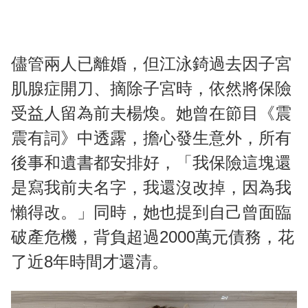
儘管兩人已離婚，但江泳錡過去因子宮
肌腺症開刀、摘除子宮時，依然將保險
受益人留為前夫楊煥。她曾在節目《震
震有詞》中透露，擔心發生意外，所有
後事和遺書都安排好，「我保險這塊還
是寫我前夫名字，我還沒改掉，因為我
懶得改。」同時，她也提到自己曾面臨
破產危機，背負超過2000萬元債務，花
了近8年時間才還清。