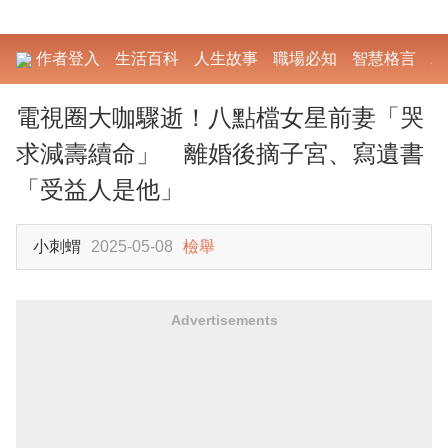
作者登入
生活百科
人生故事
職場必知
智慧格言
勵
電視圈大咖驟逝！八點檔女星前妻「哭
求減壽續命」 離婚後摘子宮、寫遺書
「受益人是他」
小刺蝟
2025-05-08
檢舉
Advertisements