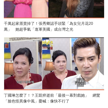
千萬起家厝賣掉了！張秀卿認手頭緊「為女兒月花20
萬」 她超爭氣「進軍美國」成台灣之光
丁國琳怎麼了！？王凱猝逝前「最後一幕對戲她」 網驚
「臉色怪異像中風」憂喊：像快不行了