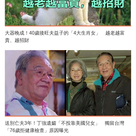
大器晚成！40歲後旺夫益子的「4大生肖女」 越老越富
貴、越招財
送別亡夫3年！丁強遺孀「不投靠美國兒女」 獨留台灣
「76歲拒健康檢查」原因曝光