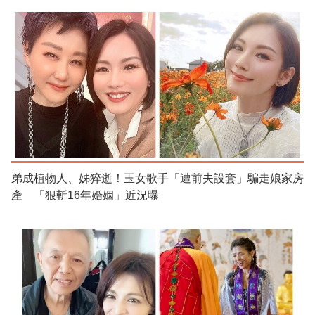
弟成植物人、姊猝逝！玉女歌手「遭前夫設套」騙走娘家房
產 「狠斬16年婚姻」近況曝