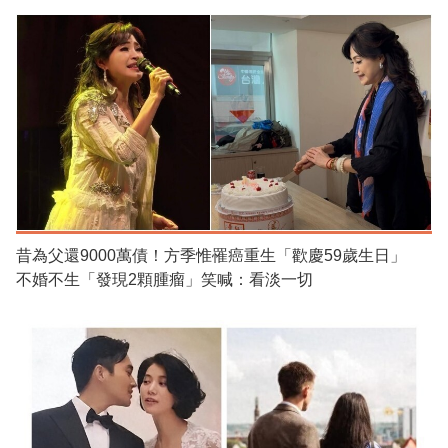
昔為父還9000萬債！方季惟罹癌重生「歡慶59歲生日」
不婚不生「發現2顆腫瘤」笑喊：看淡一切