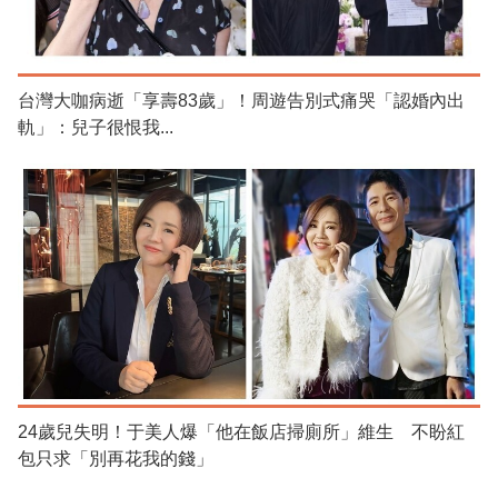
台灣大咖病逝「享壽83歲」！周遊告別式痛哭「認婚內出
軌」：兒子很恨我...
24歲兒失明！于美人爆「他在飯店掃廁所」維生 不盼紅
包只求「別再花我的錢」