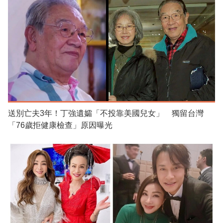
送別亡夫3年！丁強遺孀「不投靠美國兒女」 獨留台灣
「76歲拒健康檢查」原因曝光