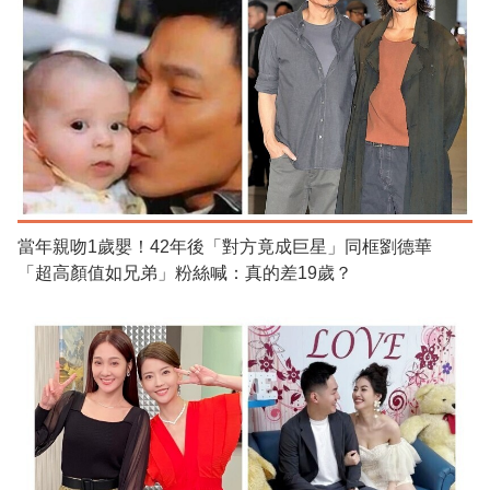
當年親吻1歲嬰！42年後「對方竟成巨星」同框劉德華
「超高顏值如兄弟」粉絲喊：真的差19歲？