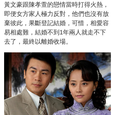
黃文豪跟陳孝萱的戀情當時打得火熱，
即便女方家人極力反對，他們也沒有放
棄彼此，果斷登記結婚，可惜，相愛容
易相處難，結婚不到1年兩人就走不下
去了，最終以離婚收場。