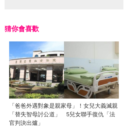
猜你會喜歡
「爸爸外遇對象是親家母」！女兒大義滅親
「替失智母討公道」 5兒女聯手復仇「法
官判決出爐」