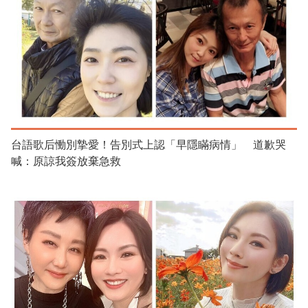
台語歌后慟別摯愛！告別式上認「早隱瞞病情」 道歉哭
喊：原諒我簽放棄急救