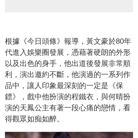
根據《今日頭條》報導，黃文豪於80年
代進入娛樂圈發展，憑藉著硬朗的外形
以及出色的身手，他出道後發展非常順
利，演出邀約不斷，他演過的一系列作
品中，讓人印象最深刻的一定是《保
鏢》，戲中他扮演的程鐵衣，與何晴扮
演的天鳳公主有著一段心痛的戀情，看
得觀眾如痴如醉。