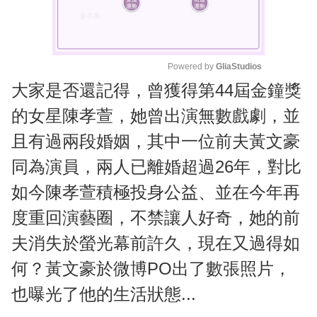
Powered by 
GliaStudios
大家是否還記得，曾獲得第44屆金鐘獎
M
u
的女星陳孝萱，她曾出演無數戲劇，並
t
且有過兩段婚姻，其中一位前夫黃文豪
e
同為演員，兩人已離婚超過26年，對比
如今陳孝萱積極投身公益、並在今年再
度重回演藝圈，不禁讓人好奇，她的前
夫消失於螢光幕前許久，現在又過得如
何？黃文豪於微博PO出了數張照片，
也曝光了他的生活狀態...