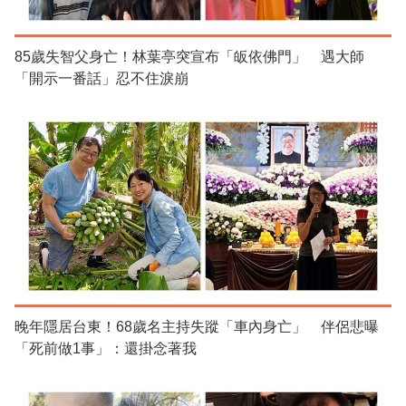
85歲失智父身亡！林葉亭突宣布「皈依佛門」 遇大師
「開示一番話」忍不住淚崩
晚年隱居台東！68歲名主持失蹤「車內身亡」 伴侶悲曝
「死前做1事」：還掛念著我