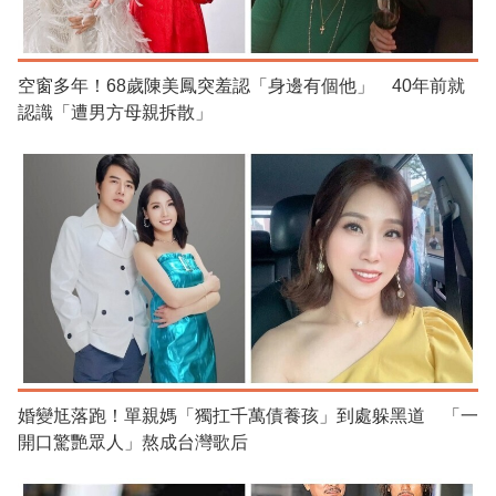
空窗多年！68歲陳美鳳突羞認「身邊有個他」 40年前就
認識「遭男方母親拆散」
婚變尪落跑！單親媽「獨扛千萬債養孩」到處躲黑道 「一
開口驚艷眾人」熬成台灣歌后