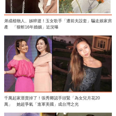
弟成植物人、姊猝逝！玉女歌手「遭前夫設套」騙走娘家房
產 「狠斬16年婚姻」近況曝
千萬起家厝賣掉了！張秀卿認手頭緊「為女兒月花20
萬」 她超爭氣「進軍美國」成台灣之光