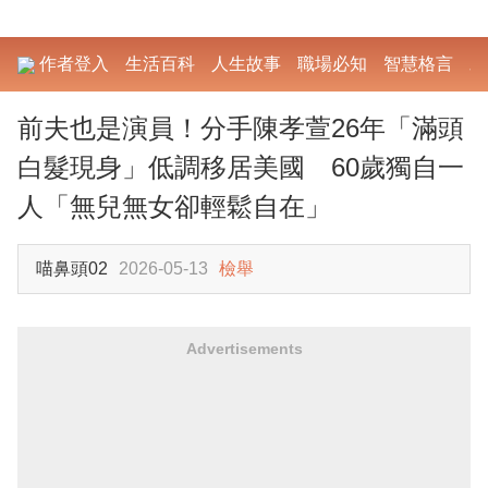
作者登入
生活百科
人生故事
職場必知
智慧格言
勵
前夫也是演員！分手陳孝萱26年「滿頭
白髮現身」低調移居美國 60歲獨自一
人「無兒無女卻輕鬆自在」
喵鼻頭02
2026-05-13
檢舉
Advertisements