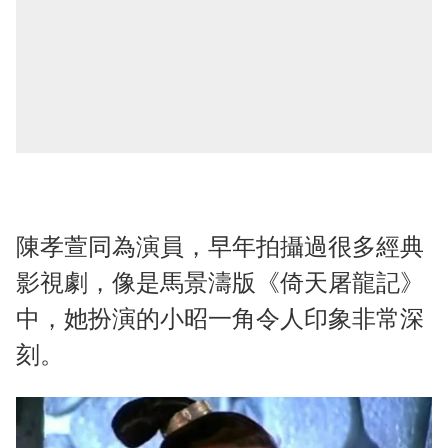
陳孝萱同為演員，早年拍攝過很多經典
影視劇，像是馬景濤版《倚天屠龍記》
中，她扮演的小昭一角令人印象非常深
刻。