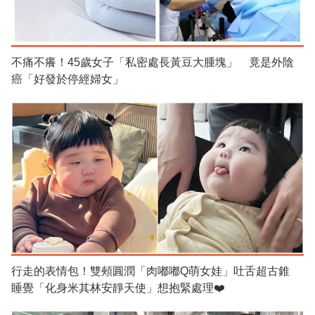
不痛不癢！45歲女子「私密處長黃豆大腫塊」 竟是外陰
癌「好發於停經婦女」
行走的表情包！雙頰圓潤「肉嘟嘟Q萌女娃」吐舌超古錐
睡覺「化身米其林安靜天使」想抱緊處理❤️