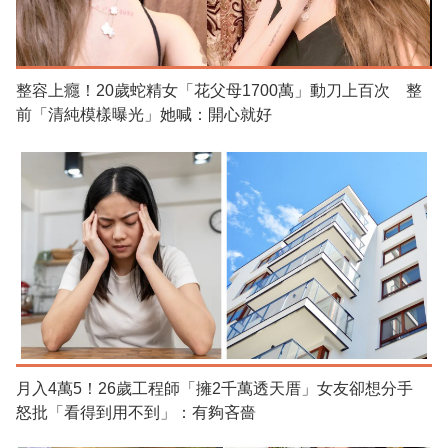
整容上癮！20歲蛇精女「花父母1700萬」動刀上百次 整
前「清純模樣曝光」她喊：開心就好
月入4萬5！26歲工程師「擁2千萬透天厝」女友卻想分手
怒批「看得到用不到」：有夠吝嗇