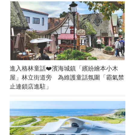
進入格林童話❤️濱海城鎮「繽紛繪本小木
屋」林立街道旁 為維護童話氛圍「霸氣禁
止連鎖店進駐」