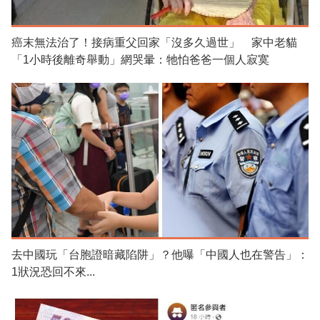
癌末無法治了！接病重父回家「沒多久過世」 家中老貓
「1小時後離奇舉動」網哭暈：牠怕爸爸一個人寂寞
去中國玩「台胞證暗藏陷阱」？他曝「中國人也在警告」：
1狀況恐回不來...