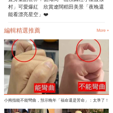
村」可愛爆紅 欣賞遼闊稻田美景「夜晚還
能看漂亮星空」❤️
編輯精選推薦
More +
小拇指能不能彎曲，預示晚年「福命還是苦命」：太準了！