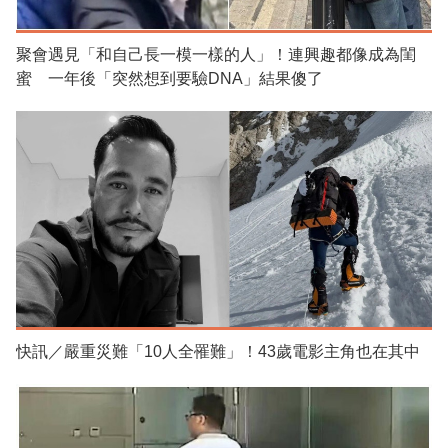
聚會遇見「和自己長一模一樣的人」！連興趣都像成為閨
蜜 一年後「突然想到要驗DNA」結果傻了
快訊／嚴重災難「10人全罹難」！43歲電影主角也在其中