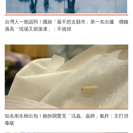
台灣人一致認同！國旅「最不想去縣市」第一名出爐 價錢
過高「現場又很落漆」：不值得
知名衛生棉出包！她拆開驚見「活蟲、蟲卵」氣炸：主打消
毒級