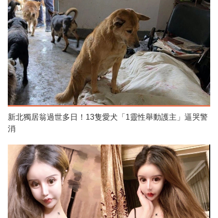
新北獨居翁過世多日！13隻愛犬「1靈性舉動護主」逼哭警
消