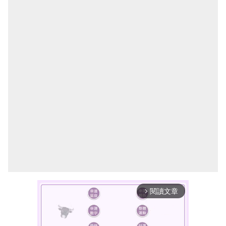
閱讀文章
arrow_forward_ios