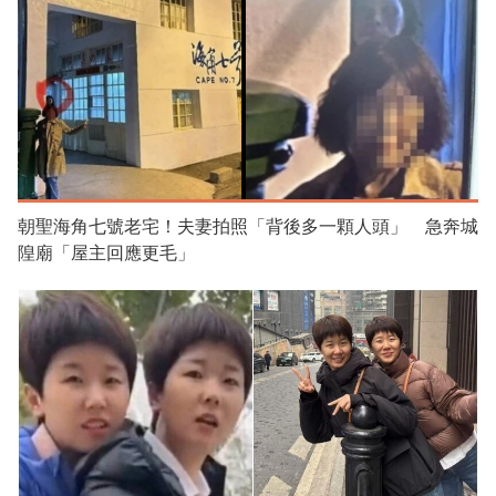
朝聖海角七號老宅！夫妻拍照「背後多一顆人頭」 急奔城
隍廟「屋主回應更毛」