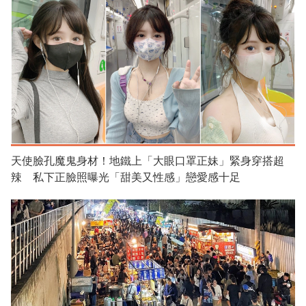
天使臉孔魔鬼身材！地鐵上「大眼口罩正妹」緊身穿搭超
辣 私下正臉照曝光「甜美又性感」戀愛感十足