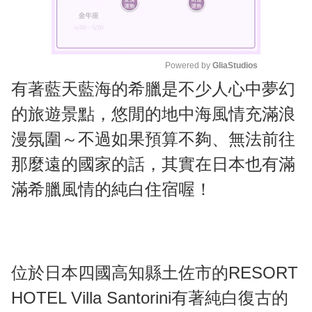
Powered by 
GliaStudios
有著藍天藍海的希臘是不少人心中夢幻
M
u
的旅遊景點，悠閒的地中海風情充滿浪
t
漫氛圍～不過如果預算不夠、無法前往
e
那麼遠的國家的話，其實在日本也有滿
滿希臘風情的純白住宿喔！
位於日本四國高知縣土佐市的RESORT
HOTEL Villa Santorini有著純白復古的