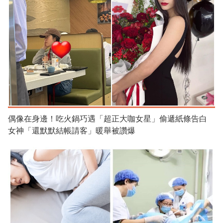
偶像在身邊！吃火鍋巧遇「超正大咖女星」偷遞紙條告白
女神「還默默結帳請客」暖舉被讚爆