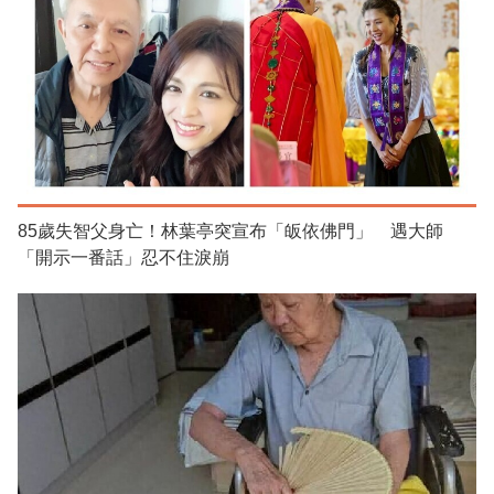
85歲失智父身亡！林葉亭突宣布「皈依佛門」 遇大師
「開示一番話」忍不住淚崩