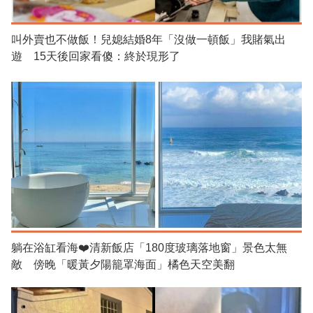
叫外賣也不做飯！兒媳結婚8年「沒做一頓飯」我賭氣出
遊 15天後回家看傻：終於現形了
躺在浴缸看海❤️清新飯店「180度玻璃落地窗」景色太無
敵 傍晚「暖黃夕陽籠罩海面」橘色天空美翻