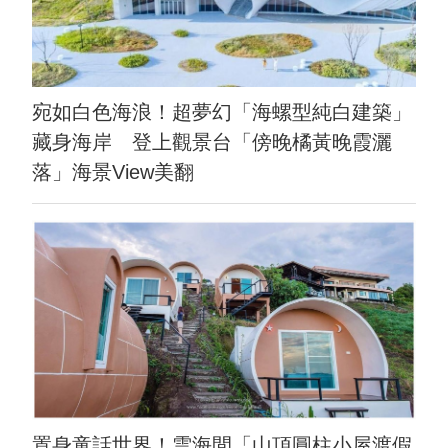
宛如白色海浪！超夢幻「海螺型純白建築」
藏身海岸 登上觀景台「傍晚橘黃晚霞灑
落」海景View美翻
置身童話世界！雲海間「山頂圓柱小屋渡假