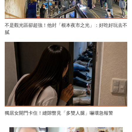
不是觀光區卻超強！他封「根本夜市之光」：好吃好玩去不
膩
獨居女開門卡住！縫隙瞥見「多雙人腿」嚇壞急報警