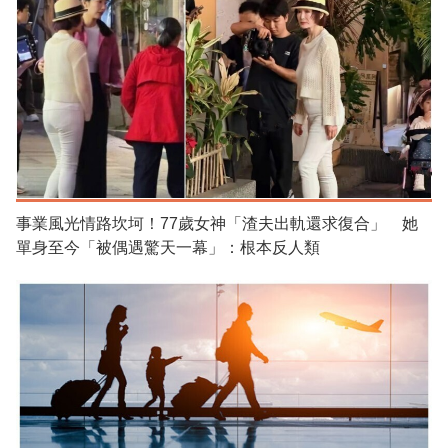
事業風光情路坎坷！77歲女神「渣夫出軌還求復合」 她
單身至今「被偶遇驚天一幕」：根本反人類