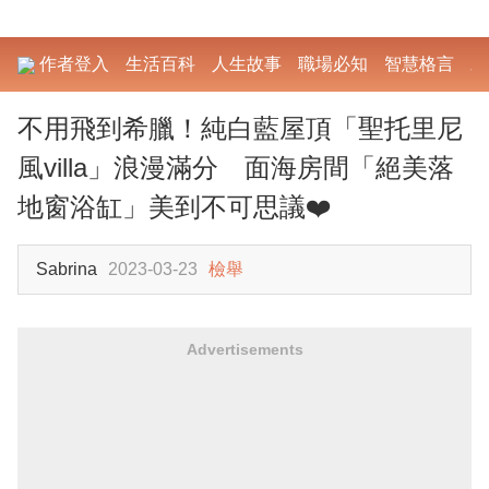
作者登入
生活百科
人生故事
職場必知
智慧格言
勵
不用飛到希臘！純白藍屋頂「聖托里尼
風villa」浪漫滿分 面海房間「絕美落
地窗浴缸」美到不可思議❤️
Sabrina
2023-03-23
檢舉
Advertisements