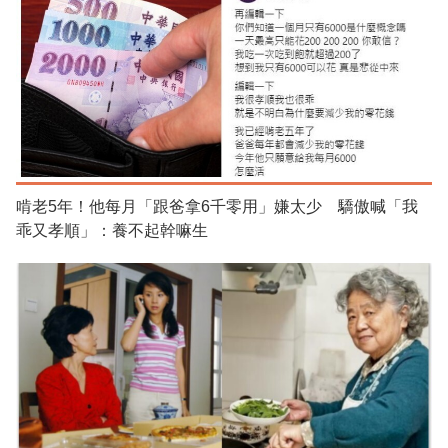
啃老5年！他每月「跟爸拿6千零用」嫌太少 驕傲喊「我
乖又孝順」：養不起幹嘛生