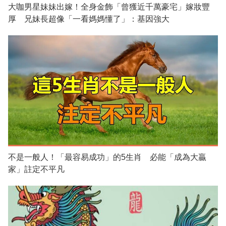
大咖男星妹妹出嫁！全身金飾「曾獲近千萬豪宅」嫁妝豐
厚 兄妹長超像「一看媽媽懂了」：基因強大
不是一般人！「最容易成功」的5生肖 必能「成為大贏
家」註定不平凡