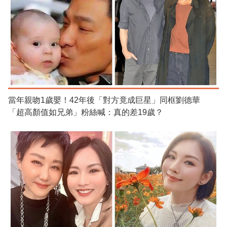
當年親吻1歲嬰！42年後「對方竟成巨星」同框劉德華
「超高顏值如兄弟」粉絲喊：真的差19歲？