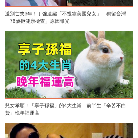
送別亡夫3年！丁強遺孀「不投靠美國兒女」 獨留台灣
「76歲拒健康檢查」原因曝光
兒女孝順！「享子孫福」的4大生肖 前半生「辛苦不白
費」晚年福運高