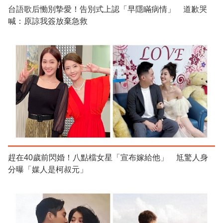
台語歌后慟別摯愛！告別式上認「早隱瞞病情」 道歉哭
喊：原諒我簽放棄急救
趕在40歲前閃婚！八點檔女星「宣布嫁給他」 尪驚人身
分曝「媒人是柯叔元」