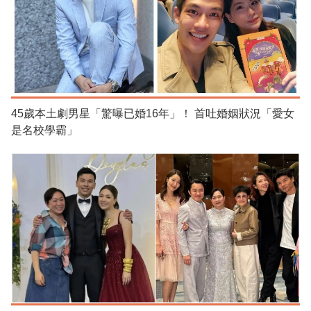
45歲本土劇男星「驚曝已婚16年」！ 首吐婚姻狀況「愛女
是名校學霸」