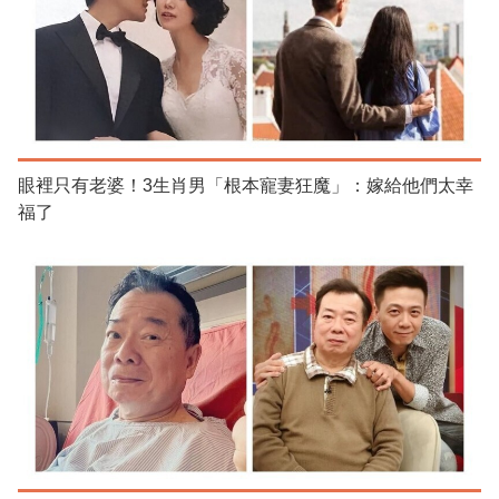
眼裡只有老婆！3生肖男「根本寵妻狂魔」：嫁給他們太幸
福了