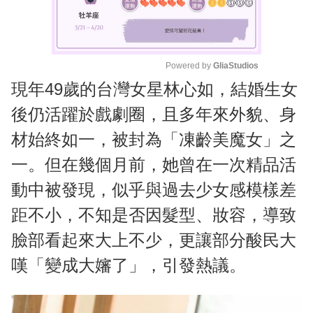
Powered by 
GliaStudios
現年49歲的台灣女星林心如，結婚生女
M
u
後仍活躍於戲劇圈，且多年來外貌、身
t
材始終如一，被封為「凍齡美魔女」之
e
一。但在幾個月前，她曾在一次精品活
動中被發現，似乎與過去少女感模樣差
距不小，不知是否因髮型、妝容，導致
臉部看起來大上不少，更讓部分酸民大
嘆「變成大嬸了」，引發熱議。