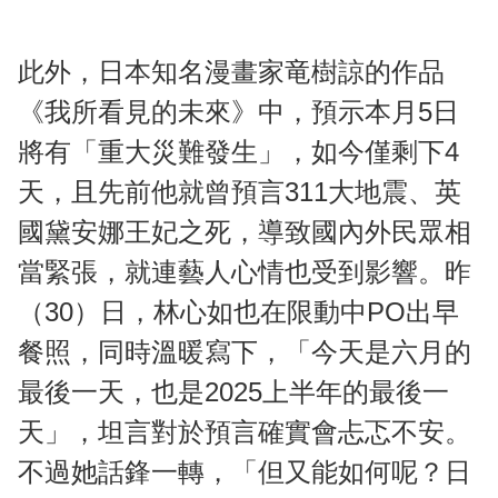
此外，日本知名漫畫家竜樹諒的作品
《我所看見的未來》中，預示本月5日
將有「重大災難發生」，如今僅剩下4
天，且先前他就曾預言311大地震、英
國黛安娜王妃之死，導致國內外民眾相
當緊張，就連藝人心情也受到影響。昨
（30）日，林心如也在限動中PO出早
餐照，同時溫暖寫下，「今天是六月的
最後一天，也是2025上半年的最後一
天」，坦言對於預言確實會忐忑不安。
不過她話鋒一轉，「但又能如何呢？日