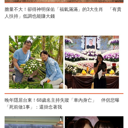
膽量不大！卻得神明保佑「福氣滿滿」的3大生肖 「有貴
人扶持」低調也能賺大錢
晚年隱居台東！68歲名主持失蹤「車內身亡」 伴侶悲曝
「死前做1事」：還掛念著我