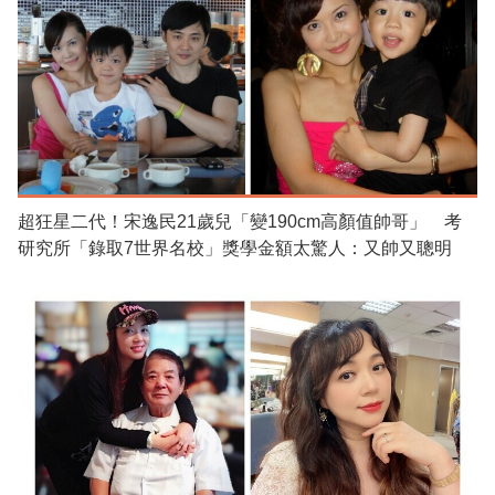
超狂星二代！宋逸民21歲兒「變190cm高顏值帥哥」 考
研究所「錄取7世界名校」獎學金額太驚人：又帥又聰明