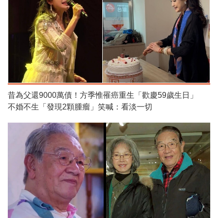
昔為父還9000萬債！方季惟罹癌重生「歡慶59歲生日」
不婚不生「發現2顆腫瘤」笑喊：看淡一切