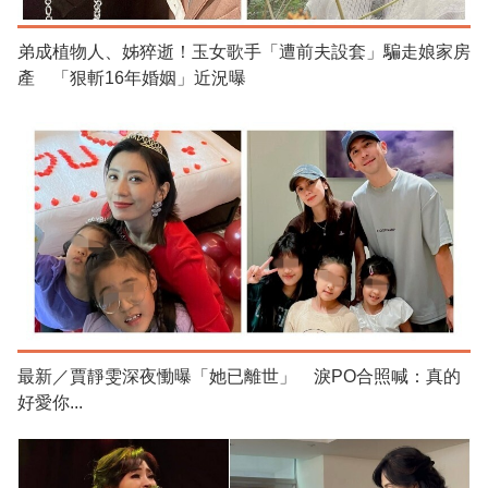
弟成植物人、姊猝逝！玉女歌手「遭前夫設套」騙走娘家房
產 「狠斬16年婚姻」近況曝
最新／賈靜雯深夜慟曝「她已離世」 淚PO合照喊：真的
好愛你...