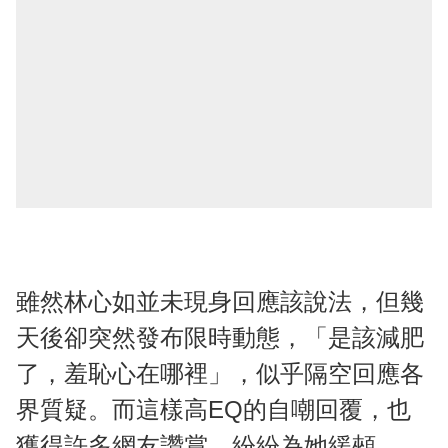
雖然林心如並未現身回應該說法，但幾
天後卻突然發布限時動態，「是該減肥
了，羞恥心在哪裡」，似乎隔空回應各
界質疑。而這樣高EQ的自嘲回覆，也
獲得許多網友讚賞，紛紛為她緩頰，