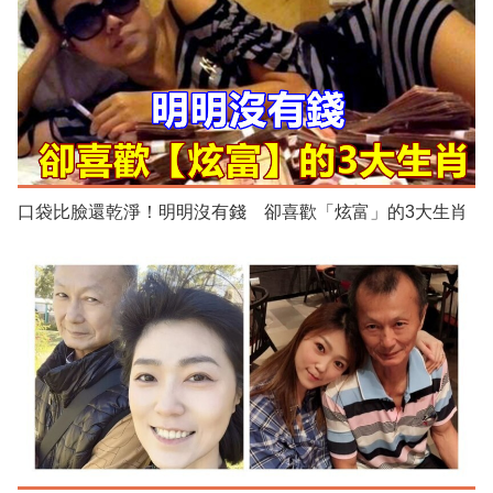
口袋比臉還乾淨！明明沒有錢 卻喜歡「炫富」的3大生肖