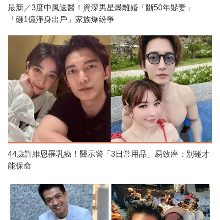
最新／3度中風送醫！資深男星爆離婚「斷50年髮妻」
「砸1億淨身出戶」家族爆紛爭
44歲許維恩罹乳癌！醫示警「3日常用品」易致癌：別碰才
能保命