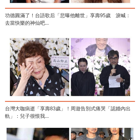
功德圓滿了！台語歌后「悲曝他離世」享壽95歲 淚喊：
去當快樂的神仙吧...
台灣大咖病逝「享壽83歲」！周遊告別式痛哭「認婚內出
軌」：兒子很恨我...