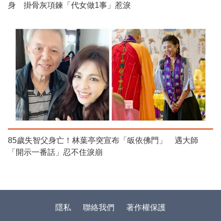
身 掛骨灰項鍊「代女做1事」惹淚
85歲失智父身亡！林葉亭突宣布「皈依佛門」 遇大師
「開示一番話」忍不住淚崩
隱私
聯絡我們
著作權保護