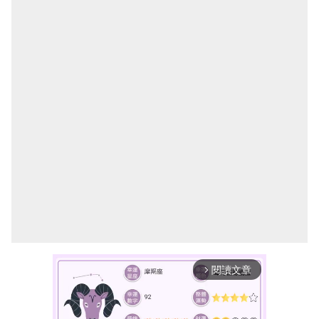
閱讀文章
arrow_forward_ios