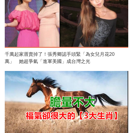
千萬起家厝賣掉了！張秀卿認手頭緊「為女兒月花20
萬」 她超爭氣「進軍美國」成台灣之光