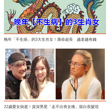
晚年「不生病」的3大生肖女！壽命超長 越老越有錢
22歲愛女病逝！資深男星「走不出喪女痛」留白長髮現