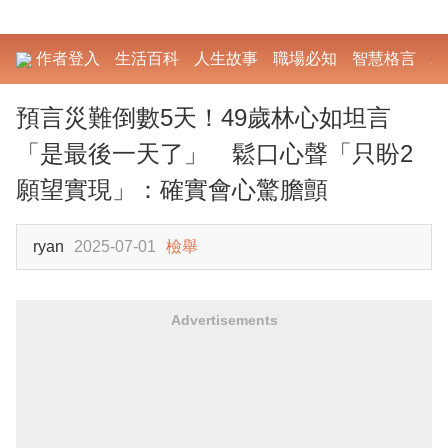
作者登入
生活百科
人生故事
職場必知
智慧格言
勵
預言災難倒數5天！49歲林心如坦言
「是最後一天了」 鬆口心聲「只盼2
願望實現」：確實會心驚膽顫
ryan
2025-07-01
檢舉
Advertisements