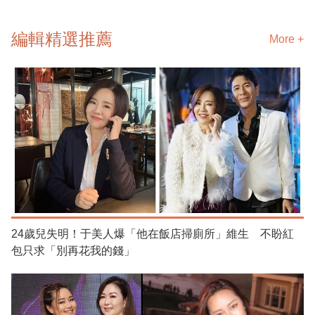
編輯精選推薦
More +
24歲兒失明！于美人爆「他在飯店掃廁所」維生 不盼紅
包只求「別再花我的錢」