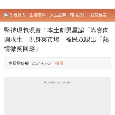
作者登入
生活百科
人生故事
職場必知
智慧格言
勵
堅持現包現賣！本土劇男星認「靠賣肉
圓求生」現身菜市場 被民眾認出「熱
情微笑回應」
檸檬塔好酸
2024-07-24
檢舉
Advertisements