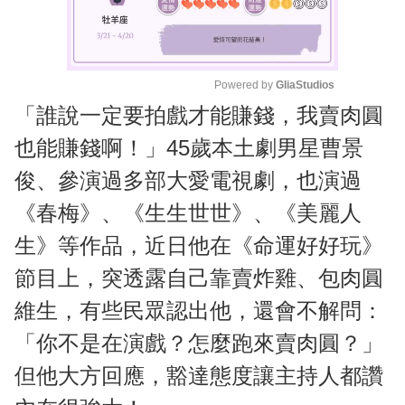
Powered by 
GliaStudios
「誰說一定要拍戲才能賺錢，我賣肉圓
M
u
也能賺錢啊！」45歲本土劇男星曹景
t
俊、參演過多部大愛電視劇，也演過
e
《春梅》、《生生世世》、《美麗人
生》等作品，近日他在《命運好好玩》
節目上，突透露自己靠賣炸雞、包肉圓
維生，有些民眾認出他，還會不解問：
「你不是在演戲？怎麼跑來賣肉圓？」
但他大方回應，豁達態度讓主持人都讚