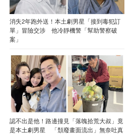
消失2年跑外送！本土劇男星「接到毒犯訂
單」冒險交涉 他冷靜機警「幫助警察破
案」
認不出是他！路邊撞見「落魄拾荒大叔」竟
是本土劇男星 「頹廢畫面流出」無奈吐真