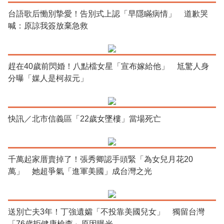
台語歌后慟別摯愛！告別式上認「早隱瞞病情」 道歉哭
喊：原諒我簽放棄急救
趕在40歲前閃婚！八點檔女星「宣布嫁給他」 尪驚人身
分曝「媒人是柯叔元」
快訊／北市信義區「22歲女墜樓」當場死亡
千萬起家厝賣掉了！張秀卿認手頭緊「為女兒月花20
萬」 她超爭氣「進軍美國」成台灣之光
送別亡夫3年！丁強遺孀「不投靠美國兒女」 獨留台灣
「76歲拒健康檢查」原因曝光