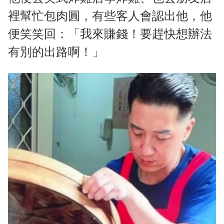
裡幫忙包肉圓，有些客人會認出他，他
便笑笑回：「我來賺錢！要趕快想辦法
有別的出路啊！」