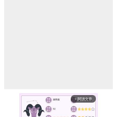
閱讀文章
arrow_forward_ios