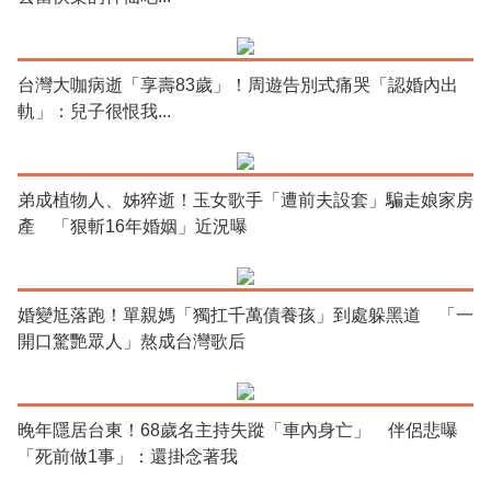
台灣大咖病逝「享壽83歲」！周遊告別式痛哭「認婚內出
軌」：兒子很恨我...
弟成植物人、姊猝逝！玉女歌手「遭前夫設套」騙走娘家房
產 「狠斬16年婚姻」近況曝
婚變尪落跑！單親媽「獨扛千萬債養孩」到處躲黑道 「一
開口驚艷眾人」熬成台灣歌后
晚年隱居台東！68歲名主持失蹤「車內身亡」 伴侶悲曝
「死前做1事」：還掛念著我