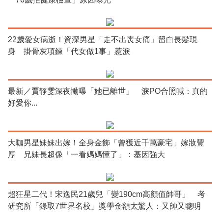
22歲愛女病逝！資深男星「走不出喪女痛」留白長髮現
身 掛骨灰項鍊「代女做1事」惹淚
最新／賈靜雯深夜慟曝「她已離世」 淚PO合照喊：真的
好愛你...
大咖男星妹妹出嫁！全身金飾「曾獲近千萬豪宅」嫁妝豐
厚 兄妹長超像「一看媽媽懂了」：基因強大
超狂星二代！宋逸民21歲兒「變190cm高顏值帥哥」 考
研究所「錄取7世界名校」獎學金額太驚人：又帥又聰明