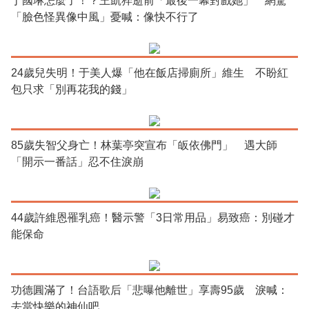
丁國琳怎麼了！？王凱猝逝前「最後一幕對戲她」 網驚
「臉色怪異像中風」憂喊：像快不行了
24歲兒失明！于美人爆「他在飯店掃廁所」維生 不盼紅
包只求「別再花我的錢」
85歲失智父身亡！林葉亭突宣布「皈依佛門」 遇大師
「開示一番話」忍不住淚崩
44歲許維恩罹乳癌！醫示警「3日常用品」易致癌：別碰才
能保命
功德圓滿了！台語歌后「悲曝他離世」享壽95歲 淚喊：
去當快樂的神仙吧...