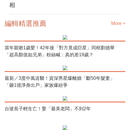
相
編輯精選推薦
More +
當年親吻1歲嬰！42年後「對方竟成巨星」同框劉德華
「超高顏值如兄弟」粉絲喊：真的差19歲？
最新／3度中風送醫！資深男星爆離婚「斷50年髮妻」
「砸1億淨身出戶」家族爆紛爭
台玻長子輕生亡！娶「最美老闆」不到2年