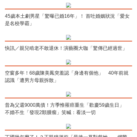
45歲本土劇男星「驚曝已婚16年」！ 首吐婚姻狀況「愛女
是名校學霸」
快訊／親兒啃老不敢退休！演藝圈大咖「驚傳已經過世」
空窗多年！68歲陳美鳳突羞認「身邊有個他」 40年前就
認識「遭男方母親拆散」
昔為父還9000萬債！方季惟罹癌重生「歡慶59歲生日」
不婚不生「發現2顆腫瘤」笑喊：看淡一切